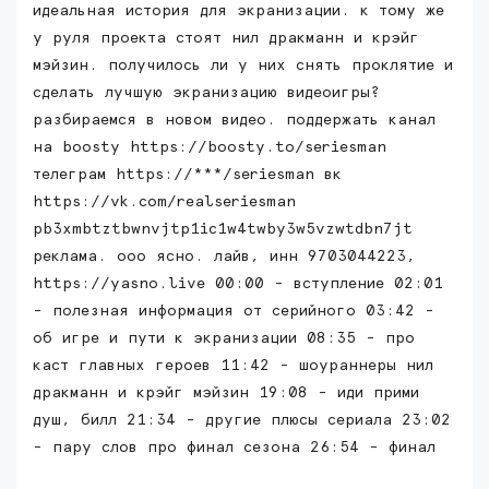
идеальная история для экранизации. к тому же
у руля проекта стоят нил дракманн и крэйг
мэйзин. получилось ли у них снять проклятие и
сделать лучшую экранизацию видеоигры?
разбираемся в новом видео. поддержать канал
на boosty https://boosty.to/seriesman
телеграм https://***/seriesman вк
https://vk.com/realseriesman
pb3xmbtztbwnvjtp1ic1w4twby3w5vzwtdbn7jt
реклама. ооо ясно. лайв, инн 9703044223,
https://yasno.live 00:00 - вступление 02:01
- полезная информация от серийного 03:42 -
об игре и пути к экранизации 08:35 - про
каст главных героев 11:42 - шоураннеры нил
дракманн и крэйг мэйзин 19:08 - иди прими
душ, билл 21:34 - другие плюсы сериала 23:02
- пару слов про финал сезона 26:54 - финал