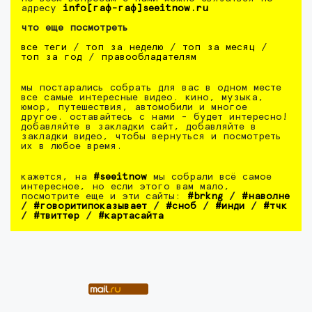
адресу
info[гаф-гаф]seeitnow.ru
что еще посмотреть
все теги
/
топ за неделю
/
топ за месяц
/
топ за год
/
правообладателям
мы постарались собрать для вас в одном месте
все самые интересные видео. кино, музыка,
юмор, путешествия, автомобили и многое
другое. оставайтесь с нами - будет интересно!
добавляйте в закладки сайт, добавляйте в
закладки видео, чтобы вернуться и посмотреть
их в любое время.
кажется, на
#seeitnow
мы собрали всё самое
интересное, но если этого вам мало,
посмотрите еще и эти сайты:
#brkng
/
#наволне
/
#говоритипоказывает
/
#сноб
/
#инди
/
#тчк
/
#твиттер
/
#картасайта