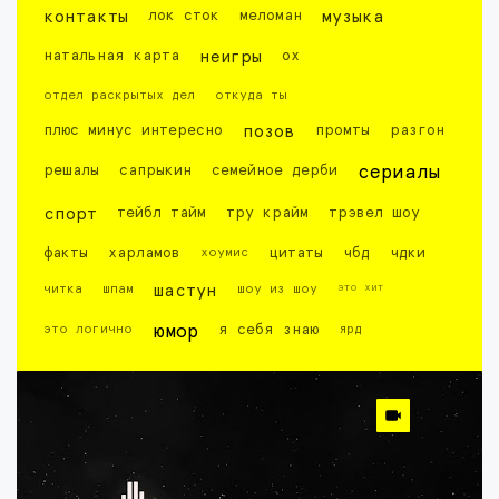
контакты
лок сток
меломан
музыка
натальная карта
неигры
ох
отдел раскрытых дел
откуда ты
плюс минус интересно
позов
промты
разгон
решалы
сапрыкин
семейное дерби
сериалы
спорт
тейбл тайм
тру крайм
трэвел шоу
факты
харламов
хоумис
цитаты
чбд
чдки
это хит
читка
шпам
шастун
шоу из шоу
это логично
юмор
я себя знаю
ярд