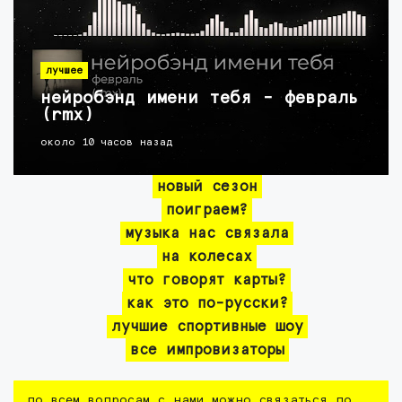
лучшее
нейробэнд имени тебя - февраль
(rmx)
около 10 часов назад
новый сезон
поиграем?
музыка нас связала
на колесах
что говорят карты?
как это по-русски?
лучшие спортивные шоу
все импровизаторы
по всем вопросам с нами можно связаться по