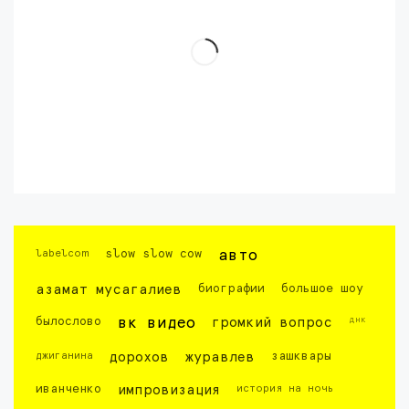
labelcom
slow slow cow
авто
азамат мусагалиев
биографии
большое шоу
днк
былослово
вк видео
громкий вопрос
джиганина
дорохов
журавлев
зашквары
иванченко
импровизация
история на ночь