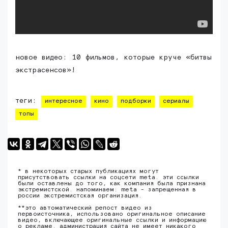
новое видео: 10 фильмов, которые круче «битвы
экстрасенсов»!
теги:
интересное
кино
подборки
сериалы
топы
* в некоторых старых публикациях могут
присутствовать ссылки на соцсети meta. эти ссылки
были оставлены до того, как компания была признана
экстремистской. напоминаем: meta - запрещенная в
россии экстремистская организация.
**это автоматический репост видео из
первоисточника, использовано оригинальное описание
видео, включающее оригинальные ссылки и информацию
о рекламе. администрация сайта не имеет никакого