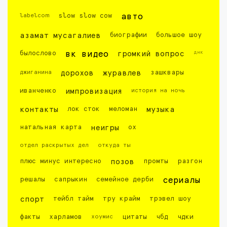
labelcom
slow slow cow
авто
азамат мусагалиев
биографии
большое шоу
днк
былослово
вк видео
громкий вопрос
джиганина
дорохов
журавлев
зашквары
иванченко
импровизация
история на ночь
контакты
лок сток
меломан
музыка
натальная карта
неигры
ох
отдел раскрытых дел
откуда ты
плюс минус интересно
позов
промты
разгон
решалы
сапрыкин
семейное дерби
сериалы
спорт
тейбл тайм
тру крайм
трэвел шоу
факты
харламов
хоумис
цитаты
чбд
чдки