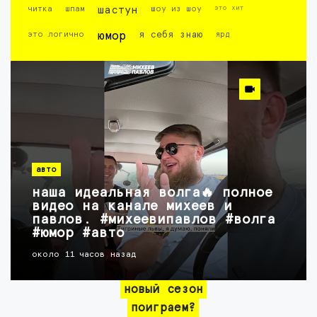
это хит
читка
шпам
шастун
шоу из шоу
это логично
юмор
я себя знаю
ярд
авто
наша идеальная волга🔥 полное
видео на канале михеев и
павлов. #михеевипавлов #волга
#юмор #авто
около 11 часов назад
новый сезон
поиграем?