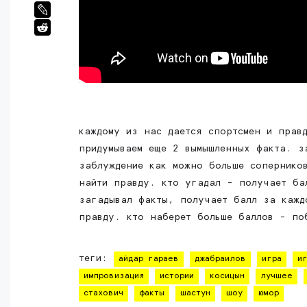
каждому из нас дается спортсмен и прав
придумываем еще 2 вымышленных факта. з
заблуждение как можно больше сопернико
найти правду. кто угадал - получает ба
загадывал факты, получает балл за кажд
правду. кто наберет больше баллов - по
теги:
айдар гараев
джабраилов
игра
и
импровизация
истории
косицын
лучшее
стахович
факты
шастун
шоу
юмор