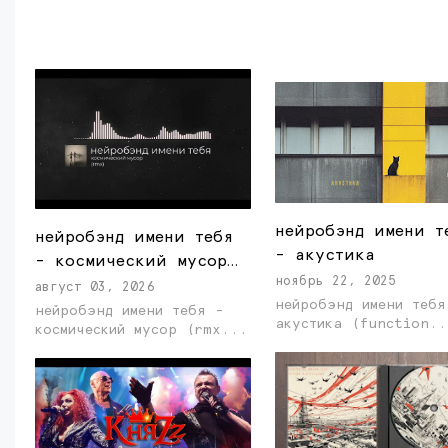
нейробэнд имени т
нейробэнд имени тебя
- акустика
- космический мусор
ноябрь 22, 2025
(rmx)
август 03, 2026
нейробэнд имени тебя
нейробэнд имени тебя -
акустика (function.
космический мусор (rmx...