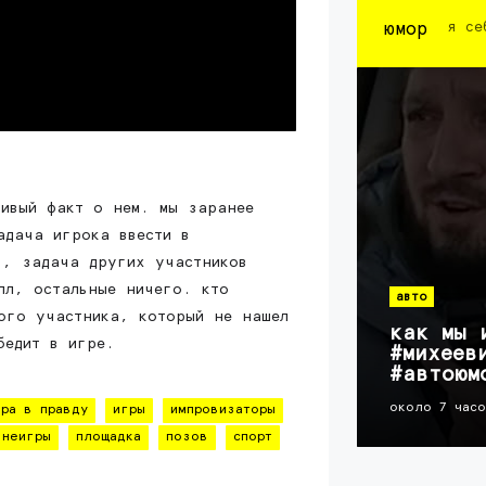
юмор
я се
дивый факт о нем. мы заранее
адача игрока ввести в
в, задача других участников
лл, остальные ничего. кто
авто
ого участника, который не нашел
как мы 
бедит в игре.
#михеев
#автоюм
около 7 час
гра в правду
игры
импровизаторы
неигры
площадка
позов
спорт