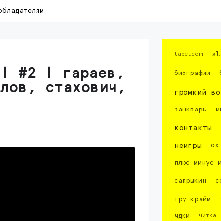
обладателям
labelcom
sl
| #2 | гараев,
биографии
илов, стахович,
громкий во
зашквары
и
контакты
неигры
ох
плюс минус 
сапрыкин
с
тру крайм
чдки
читка