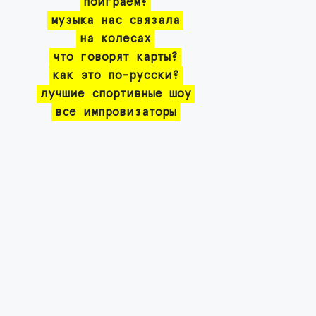
поиграем?
музыка нас связала
на колесах
что говорят карты?
как это по-русски?
лучшие спортивные шоу
все импровизаторы