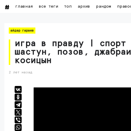
главная
все теги
топ
архив
рандом
право
айдар гараев
игра в правду | спорт 
шастун, позов, джабра
косицын
2 лет назад