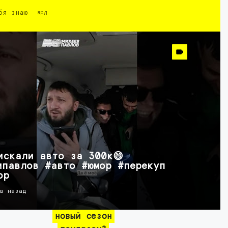
бя знаю
ярд
искали авто за 300к😄
ипавлов #авто #юмор #перекуп
ор
ов назад
новый сезон