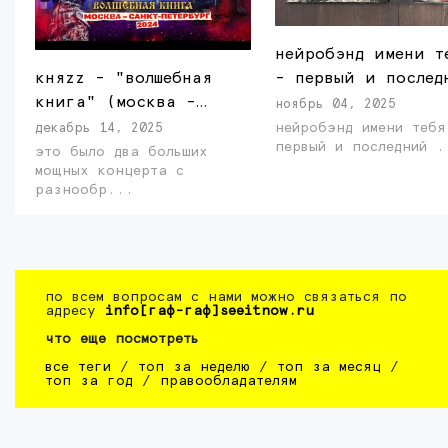
нейробэнд имени т
- первый и послед
княzz - "волшебная
книга" (москва -
ноябрь 04, 2025
санкт-петербург,
нейробэнд имени тебя
декабрь 14, 2025
первый и 
2024)
это было два больших
мощных концерта с
разнообр...
по всем вопросам с нами можно связаться по
адресу
info[гаф-гаф]seeitnow.ru
что еще посмотреть
все теги
/
топ за неделю
/
топ за месяц
/
топ за год
/
правообладателям