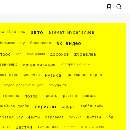
ow slow cow
авто
азамат мусагалиев
большое шоу
былослово
вк видео
днк
прос
джиганина
дорохов
журавлев
ванченко
импровизация
история на ночь
лок сток
меломан
музыка
натальная карта
отдел раскрытых дел
откуда ты
интересно
позов
промты
разгон
решалы
емейное дерби
сериалы
спорт
тейбл тайм
трэвел шоу
факты
харламов
хоумис
цитаты
чбд
это хит
шпам
шастун
шоу из шоу
это логично