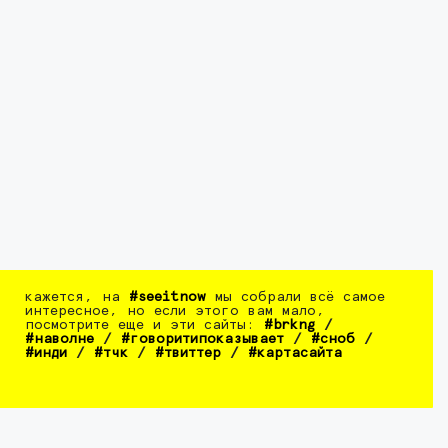
кажется, на
#seeitnow
мы собрали всё самое
интересное, но если этого вам мало,
посмотрите еще и эти сайты:
#brkng
/
#наволне
/
#говоритипоказывает
/
#сноб
/
#инди
/
#тчк
/
#твиттер
/
#картасайта