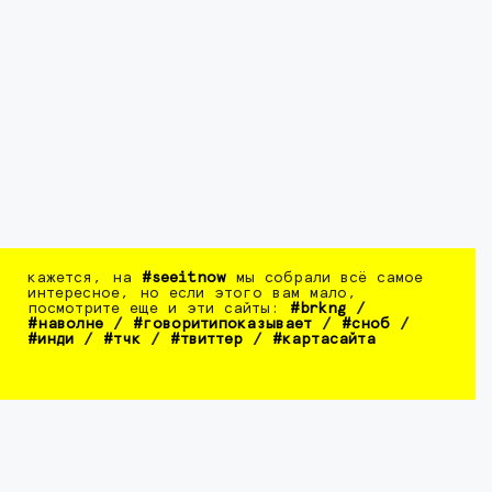
кажется, на
#seeitnow
мы собрали всё самое
интересное, но если этого вам мало,
посмотрите еще и эти сайты:
#brkng
/
#наволне
/
#говоритипоказывает
/
#сноб
/
#инди
/
#тчк
/
#твиттер
/
#картасайта