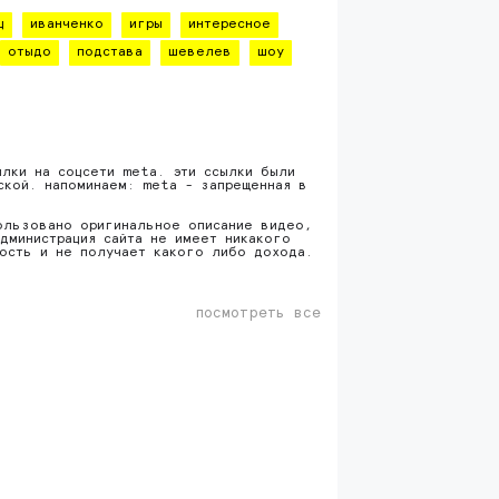
ц
иванченко
игры
интересное
отыдо
подстава
шевелев
шоу
ылки на соцсети meta. эти ссылки были
ской. напоминаем: meta - запрещенная в
ользовано оригинальное описание видео,
дминистрация сайта не имеет никакого
ность и не получает какого либо дохода.
посмотреть все