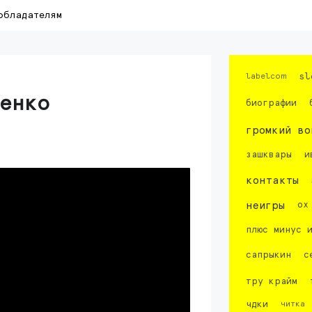
обладателям
labelcom
sl
енко
биографии
громкий во
зашквары
и
контакты
неигры
ох
плюс минус 
сапрыкин
с
тру крайм
чдки
читка