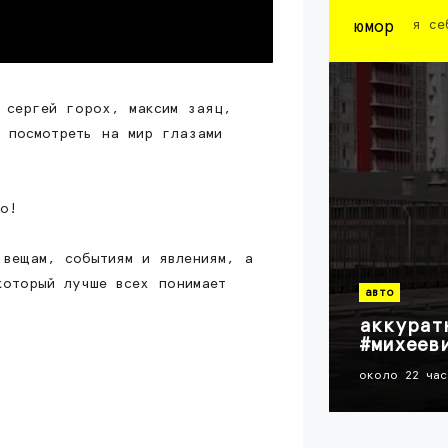
юмор
я се
 сергей горох, максим заяц,
 посмотреть на мир глазами
о!
 вещам, событиям и явлениям, а
который лучше всех понимает
авто
аккурат
#михеев
около 22 час