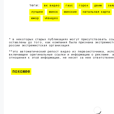
теги:
вк видео
гаус
горох
движ
зая
лучшее
минск
минские
натальная карта
юмор
vkвидео
* в некоторых старых публикациях могут присутствовать сс
оставлены до того, как компания была признана экстремист
россии экстремистская организация.
**это автоматический репост видео из первоисточника, исп
включающее оригинальные ссылки и информацию о рекламе. а
отношения к этой информации, не несет за нее ответствен
похожее