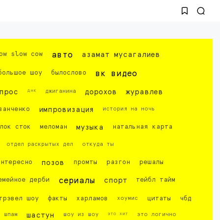
ow slow cow
авто
азамат мусагалиев
большое шоу
былослово
вк видео
днк
прос
джиганина
дорохов
журавлев
ванченко
импровизация
история на ночь
лок сток
меломан
музыка
натальная карта
отдел раскрытых дел
откуда ты
интересно
позов
промты
разгон
решалы
емейное дерби
сериалы
спорт
тейбл тайм
трэвел шоу
факты
харламов
хоумис
цитаты
чбд
это хит
шпам
шастун
шоу из шоу
это логично