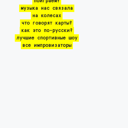
поиграем?
музыка нас связала
на колесах
что говорят карты?
как это по-русски?
лучшие спортивные шоу
все импровизаторы