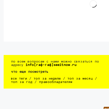
по всем вопросам с нами можно связаться по
адресу
info[гаф-гаф]seeitnow.ru
что еще посмотреть
все теги
/
топ за неделю
/
топ за месяц
/
топ за год
/
правообладателям