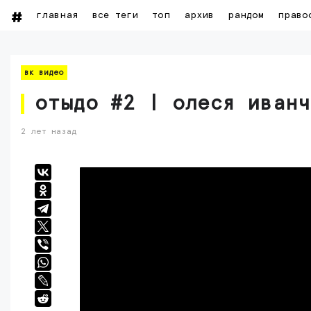
главная
все теги
топ
архив
рандом
право
вк видео
отыдо #2 | олеся иванч
2 лет назад