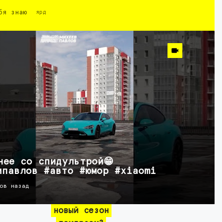
бя знаю
ярд
нее со спидультрой😁
ипавлов #авто #юмор #xiaomi
ов назад
новый сезон