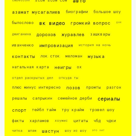
labelcom
slow slow cow
авто
азамат мусагалиев
биографии
большое шоу
днк
былослово
вк видео
громкий вопрос
джиганина
дорохов
журавлев
зашквары
иванченко
импровизация
история на ночь
контакты
лок сток
меломан
музыка
натальная карта
неигры
ох
отдел раскрытых дел
откуда ты
плюс минус интересно
позов
промты
разгон
решалы
сапрыкин
семейное дерби
сериалы
спорт
тейбл тайм
тру крайм
трэвел шоу
факты
харламов
хоумис
цитаты
чбд
чдки
это хит
читка
шпам
шастун
шоу из шоу