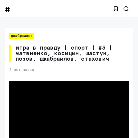
джабраилов
игра в правду | спорт | #3 |
матвиенко, косицын, шастун,
позов, джабраилов, стахович
2 лет назад