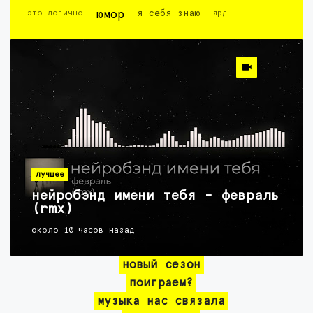
это логично
юмор
я себя знаю
ярд
лучшее
нейробэнд имени тебя - февраль
(rmx)
около 10 часов назад
новый сезон
поиграем?
музыка нас связала