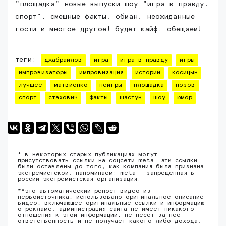
"площадка" новые выпуски шоу "игра в правду.
спорт". смешные факты, обман, неожиданные
гости и многое другое! будет кайф. обещаем!
теги:
джабраилов
игра
игра в правду
игры
импровизаторы
импровизация
истории
косицын
лучшее
матвиенко
неигры
площадка
позов
спорт
стахович
факты
шастун
шоу
юмор
* в некоторых старых публикациях могут
присутствовать ссылки на соцсети meta. эти ссылки
были оставлены до того, как компания была признана
экстремистской. напоминаем: meta - запрещенная в
россии экстремистская организация.
**это автоматический репост видео из
первоисточника, использовано оригинальное описание
видео, включающее оригинальные ссылки и информацию
о рекламе. администрация сайта не имеет никакого
отношения к этой информации, не несет за нее
ответственность и не получает какого либо дохода.