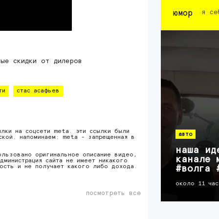
юмор
я се
ые скидки от дилеров
ти
стас асафьев
ылки на соцсети meta. эти ссылки были
авто
ской. напоминаем: meta - запрещенная в
наша ид
ользовано оригинальное описание видео,
канале 
дминистрация сайта не имеет никакого
ность и не получает какого либо дохода.
#волга 
около 11 час
посмотреть все