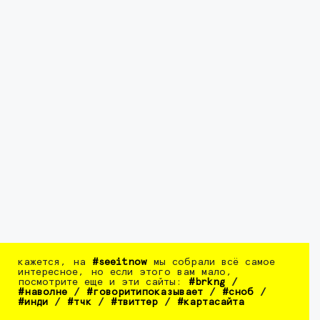
кажется, на
#seeitnow
мы собрали всё самое
интересное, но если этого вам мало,
посмотрите еще и эти сайты:
#brkng
/
#наволне
/
#говоритипоказывает
/
#сноб
/
#инди
/
#тчк
/
#твиттер
/
#картасайта