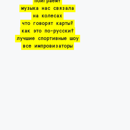
поиграем?
музыка нас связала
на колесах
что говорят карты?
как это по-русски?
лучшие спортивные шоу
все импровизаторы