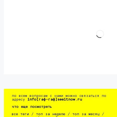
по всем вопросам с нами можно связаться по
адресу
info[гаф-гаф]seeitnow.ru
что еще посмотреть
все теги
/
топ за неделю
/
топ за месяц
/