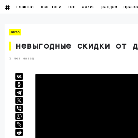
главная
все теги
топ
архив
рандом
право
авто
невыгодные скидки от 
2 лет назад