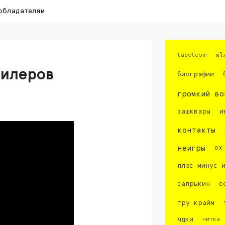
обладателям
labelcom
sl
дилеров
биографии
громкий во
зашквары
и
контакты
неигры
ох
плюс минус 
сапрыкин
с
тру крайм
чдки
читка