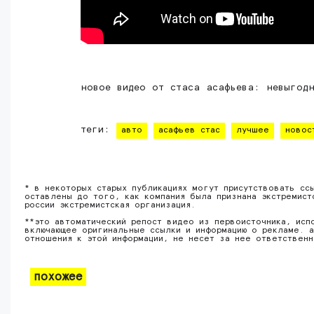
новое видео от стаса асафьева: невыгодн
теги:
авто
асафьев стас
лучшее
новос
* в некоторых старых публикациях могут присутствовать сс
оставлены до того, как компания была признана экстремист
россии экстремистская организация.
**это автоматический репост видео из первоисточника, исп
включающее оригинальные ссылки и информацию о рекламе. а
отношения к этой информации, не несет за нее ответствен
похожее