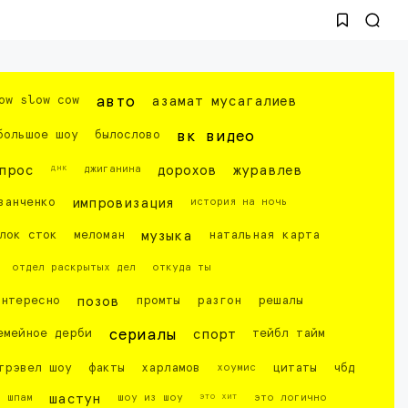
ow slow cow
авто
азамат мусагалиев
большое шоу
былослово
вк видео
днк
прос
джиганина
дорохов
журавлев
ванченко
импровизация
история на ночь
лок сток
меломан
музыка
натальная карта
отдел раскрытых дел
откуда ты
интересно
позов
промты
разгон
решалы
емейное дерби
сериалы
спорт
тейбл тайм
трэвел шоу
факты
харламов
хоумис
цитаты
чбд
это хит
шпам
шастун
шоу из шоу
это логично