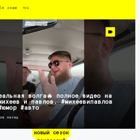
бя знаю
ярд
еальная волга🔥 полное видео на
михеев и павлов. #михеевипавлов
#юмор #авто
ов назад
новый сезон