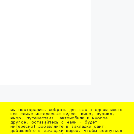
мы постарались собрать для вас в одном месте
все самые интересные видео. кино, музыка,
юмор, путешествия, автомобили и многое
другое. оставайтесь с нами - будет
интересно! добавляйте в закладки сайт,
добавляйте в закладки видео, чтобы вернуться