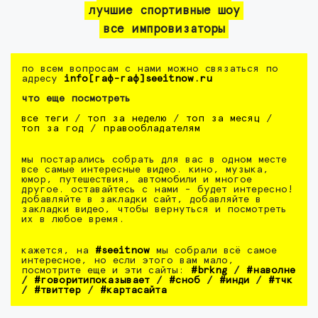
лучшие спортивные шоу
все импровизаторы
по всем вопросам с нами можно связаться по
адресу
info[гаф-гаф]seeitnow.ru
что еще посмотреть
все теги
/
топ за неделю
/
топ за месяц
/
топ за год
/
правообладателям
мы постарались собрать для вас в одном месте
все самые интересные видео. кино, музыка,
юмор, путешествия, автомобили и многое
другое. оставайтесь с нами - будет интересно!
добавляйте в закладки сайт, добавляйте в
закладки видео, чтобы вернуться и посмотреть
их в любое время.
кажется, на
#seeitnow
мы собрали всё самое
интересное, но если этого вам мало,
посмотрите еще и эти сайты:
#brkng
/
#наволне
/
#говоритипоказывает
/
#сноб
/
#инди
/
#тчк
/
#твиттер
/
#картасайта