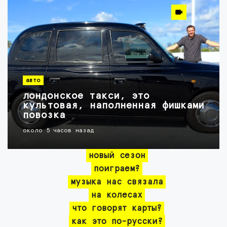
авто
лондонское такси, это
культовая, наполненная фишками
повозка
около 5 часов назад
новый сезон
поиграем?
музыка нас связала
на колесах
что говорят карты?
как это по-русски?