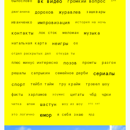
днк
былослово
вк видео
громкий вопрос
джиганина
дорохов
журавлев
зашквары
иванченко
импровизация
история на ночь
контакты
лок сток
меломан
музыка
натальная карта
неигры
ох
отдел раскрытых дел
откуда ты
плюс минус интересно
позов
промты
разгон
решалы
сапрыкин
семейное дерби
сериалы
спорт
тейбл тайм
тру крайм
трэвел шоу
факты
харламов
хоумис
цитаты
чбд
чдки
это хит
читка
шпам
шастун
шоу из шоу
это логично
юмор
я себя знаю
ярд