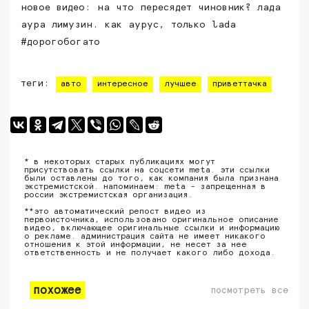
новое видео: на что пересядет чиновник? лада
аура лимузин. как аурус, только lada
#дорогобогато
теги:
авто
интересное
лучшее
приветтачка
* в некоторых старых публикациях могут
присутствовать ссылки на соцсети meta. эти ссылки
были оставлены до того, как компания была признана
экстремистской. напоминаем: meta - запрещенная в
россии экстремистская организация.
**это автоматический репост видео из
первоисточника, использовано оригинальное описание
видео, включающее оригинальные ссылки и информацию
о рекламе. администрация сайта не имеет никакого
отношения к этой информации, не несет за нее
ответственность и не получает какого либо дохода.
похожее
посмотреть все