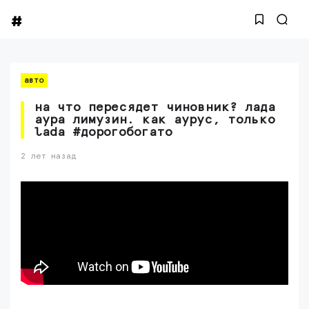
авто
на что пересядет чиновник? лада
аура лимузин. как аурус, только
lada #дорогобогато
2 лет назад