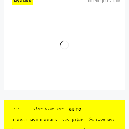
музыка
посмотреть все
labelcom
slow slow cow
авто
азамат мусагалиев
биографии
большое шоу