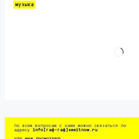
музыка
по всем вопросам с нами можно связаться по
адресу
info[гаф-гаф]seeitnow.ru
что еще посмотреть