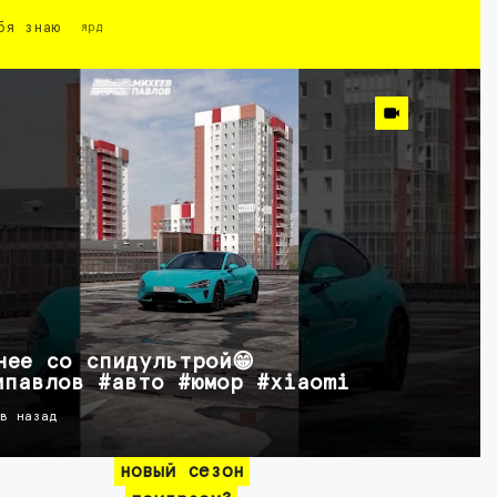
бя знаю
ярд
нее со спидультрой😁
ипавлов #авто #юмор #xiaomi
ов назад
новый сезон