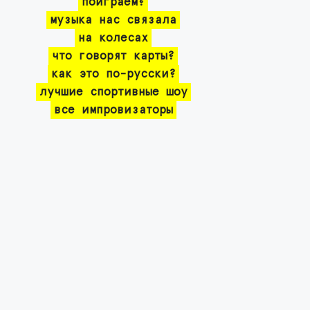
поиграем?
музыка нас связала
на колесах
что говорят карты?
как это по-русски?
лучшие спортивные шоу
все импровизаторы