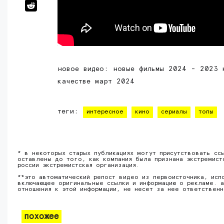
новое видео: новые фильмы 2024 - 2023 
качестве март 2024
теги:
интересное
кино
сериалы
топы
* в некоторых старых публикациях могут присутствовать сс
оставлены до того, как компания была признана экстремист
россии экстремистская организация.
**это автоматический репост видео из первоисточника, исп
включающее оригинальные ссылки и информацию о рекламе. а
отношения к этой информации, не несет за нее ответствен
похожее