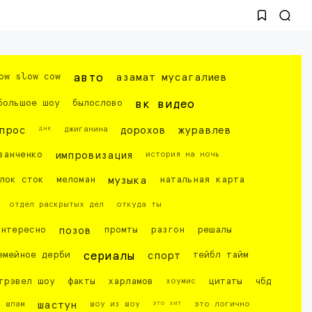
ow slow cow
авто
азамат мусагалиев
большое шоу
былослово
вк видео
днк
прос
джиганина
дорохов
журавлев
ванченко
импровизация
история на ночь
лок сток
меломан
музыка
натальная карта
отдел раскрытых дел
откуда ты
интересно
позов
промты
разгон
решалы
емейное дерби
сериалы
спорт
тейбл тайм
трэвел шоу
факты
харламов
хоумис
цитаты
чбд
это хит
шпам
шастун
шоу из шоу
это логично