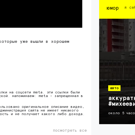
юмор
я се
которые уже вышли в хорошем
авто
ылки на соцсети meta. эти ссылки были
ской. напоминаем: meta - запрещенная в
аккурат
#михеев
ользовано оригинальное описание видео,
дминистрация сайта не имеет никакого
около 5 час
ность и не получает какого либо дохода.
посмотреть все