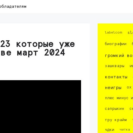
обладателям
labelcom
sl
23 которые уже
биографии
тве март 2024
громкий во
зашквары
и
контакты
неигры
ох
плюс минус 
сапрыкин
с
тру крайм
чдки
читка