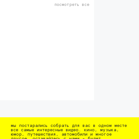
посмотреть все
мы постарались собрать для вас в одном месте
все самые интересные видео. кино, музыка,
юмор, путешествия, автомобили и многое
другое. оставайтесь с нами - будет