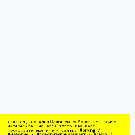
кажется, на
#seeitnow
мы собрали всё самое
интересное, но если этого вам мало,
посмотрите еще и эти сайты:
#brkng
/
#наволне
/
#говоритипоказывает
/
#сноб
/