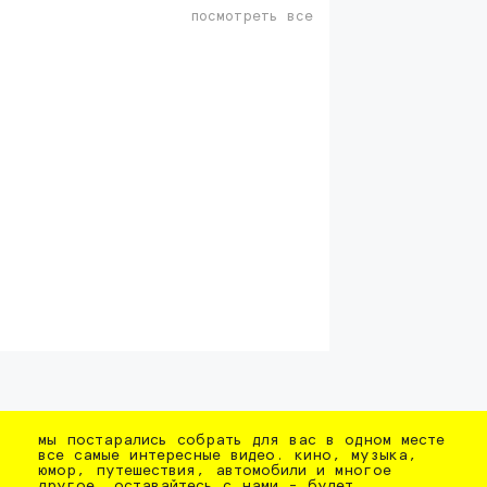
посмотреть все
мы постарались собрать для вас в одном месте
все самые интересные видео. кино, музыка,
юмор, путешествия, автомобили и многое
другое. оставайтесь с нами - будет