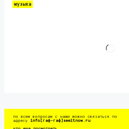
музыка
по всем вопросам с нами можно связаться по
адресу
info[гаф-гаф]seeitnow.ru
что еще посмотреть