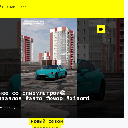
бя знаю
ярд
нее со спидультрой😁
ипавлов #авто #юмор #xiaomi
ов назад
новый сезон