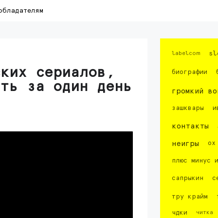
обладателям
labelcom
sl
ских сериалов,
биографии
ть за один день
громкий во
зашквары
и
контакты
неигры
ох
плюс минус 
сапрыкин
с
тру крайм
чдки
читка