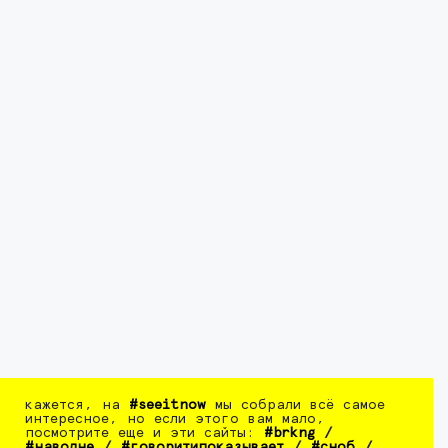
кажется, на
#seeitnow
мы собрали всё самое
интересное, но если этого вам мало,
посмотрите еще и эти сайты:
#brkng
/
#наволне
/
#говоритипоказывает
/
#сноб
/