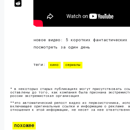
новое видео: 5 коротких фантастических
посмотреть за один день
теги:
кино
сериалы
* в некоторых старых публикациях могут присутствовать сс
оставлены до того, как компания была признана экстремист
россии экстремистская организация.
**это автоматический репост видео из первоисточника, исп
включающее оригинальные ссылки и информацию о рекламе. а
отношения к этой информации, не несет за нее ответствен
похожее