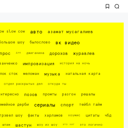
ow slow cow
авто
азамат мусагалиев
большое шоу
былослово
вк видео
днк
прос
джиганина
дорохов
журавлев
ванченко
импровизация
история на ночь
лок сток
меломан
музыка
натальная карта
отдел раскрытых дел
откуда ты
интересно
позов
промты
разгон
решалы
емейное дерби
сериалы
спорт
тейбл тайм
трэвел шоу
факты
харламов
хоумис
цитаты
чбд
это хит
шпам
шастун
шоу из шоу
это логично