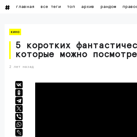
главная
все теги
топ
архив
рандом
право
кино
5 коротких фантастиче
которые можно посмотре
2 лет назад