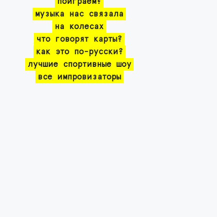
поиграем?
музыка нас связала
на колесах
что говорят карты?
как это по-русски?
лучшие спортивные шоу
все импровизаторы