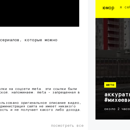
юмор
я се
 сериалов, которые можно
авто
ылки на соцсети meta. эти ссылки были
ской. напоминаем: meta - запрещенная в
аккурат
#михеев
ользовано оригинальное описание видео,
дминистрация сайта не имеет никакого
около 2 час
ность и не получает какого либо дохода.
посмотреть все