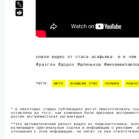
новое видео от стаса асафьева: и в чём
#разгон #дорох #шпеньков #михеевипавло
теги:
авто
асафьев стас
лучшее
новос
* в некоторых старых публикациях могут присутствовать сс
оставлены до того, как компания была признана экстремист
россии экстремистская организация.
**это автоматический репост видео из первоисточника, исп
включающее оригинальные ссылки и информацию о рекламе. а
отношения к этой информации, не несет за нее ответствен