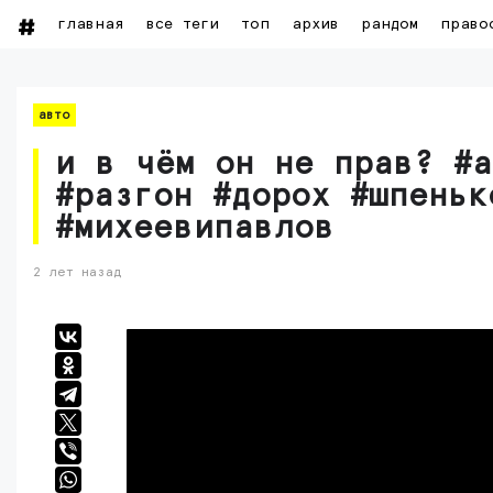
главная
все теги
топ
архив
рандом
право
авто
и в чём он не прав? #
#разгон #дорох #шпеньк
#михеевипавлов
2 лет назад