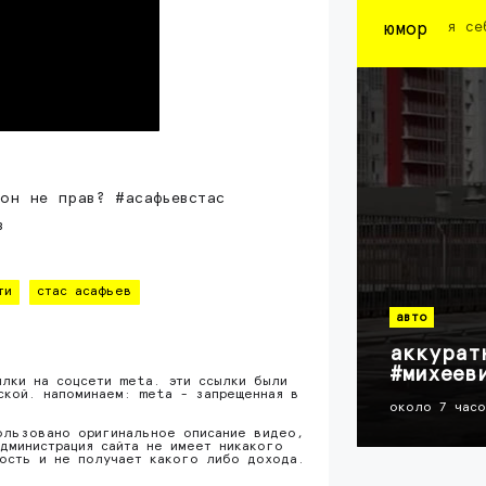
юмор
я се
 он не прав? #асафьевстас
в
ти
стас асафьев
авто
аккурат
#михеев
ылки на соцсети meta. эти ссылки были
ской. напоминаем: meta - запрещенная в
около 7 час
ользовано оригинальное описание видео,
дминистрация сайта не имеет никакого
ность и не получает какого либо дохода.