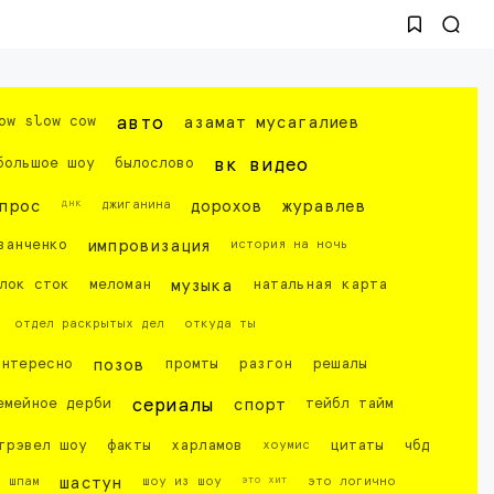
ow slow cow
авто
азамат мусагалиев
большое шоу
былослово
вк видео
днк
прос
джиганина
дорохов
журавлев
ванченко
импровизация
история на ночь
лок сток
меломан
музыка
натальная карта
отдел раскрытых дел
откуда ты
интересно
позов
промты
разгон
решалы
емейное дерби
сериалы
спорт
тейбл тайм
трэвел шоу
факты
харламов
хоумис
цитаты
чбд
это хит
шпам
шастун
шоу из шоу
это логично