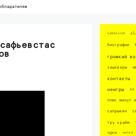
обладателям
labelcom
sl
асафьевстас
биографии
ов
громкий во
зашквары
и
контакты
неигры
ох
плюс минус 
сапрыкин
с
тру крайм
чдки
читка