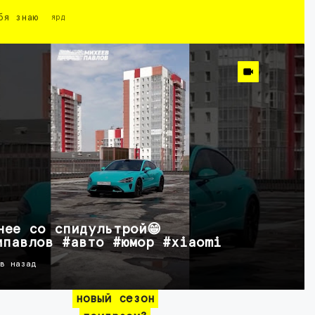
бя знаю
ярд
нее со спидультрой😁
ипавлов #авто #юмор #xiaomi
ов назад
новый сезон