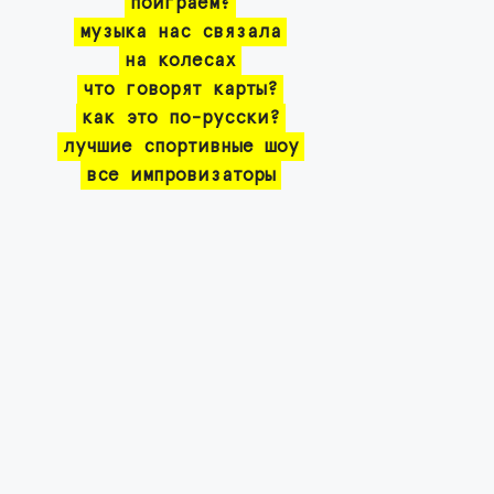
поиграем?
музыка нас связала
на колесах
что говорят карты?
как это по-русски?
лучшие спортивные шоу
все импровизаторы