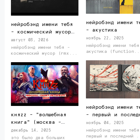
нейробэнд имени т
нейробэнд имени тебя
- акустика
- космический мусор
ноябрь 22, 2025
(rmx)
август 03, 2026
нейробэнд имени тебя
нейробэнд имени тебя -
акустика (function.
космический мусор (rmx...
нейробэнд имени т
- первый и послед
княzz - "волшебная
книга" (москва -
ноябрь 04, 2025
санкт-петербург,
нейробэнд имени тебя
декабрь 14, 2025
первый и 
2024)
это было два больших