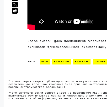
новое видео: дима масленников угадывает за 
#кликклак #димамасленников #кажетсянащу
теги:
игры
клик-клак
кликклак
лучшее
* в некоторых старых публикациях могут присутствовать сс
оставлены до того, как компания была признана экстремист
россии экстремистская организация.
**это автоматический репост видео из первоисточника, исп
включающее оригинальные ссылки и информацию о рекламе. а
отношения к этой информации, не несет за нее ответствен