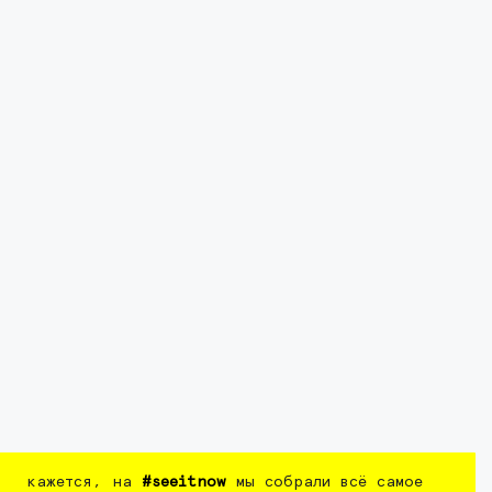
кажется, на
#seeitnow
мы собрали всё самое