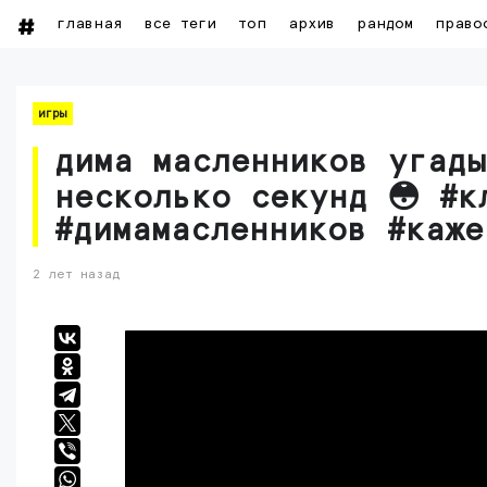
главная
все теги
топ
архив
рандом
право
игры
дима масленников угад
несколько секунд 😳️️️️️️ #
#димамасленников #каже
2 лет назад