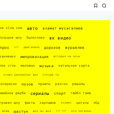
ow slow cow
авто
азамат мусагалиев
большое шоу
былослово
вк видео
днк
прос
джиганина
дорохов
журавлев
ванченко
импровизация
история на ночь
лок сток
меломан
музыка
натальная карта
отдел раскрытых дел
откуда ты
интересно
позов
промты
разгон
решалы
емейное дерби
сериалы
спорт
тейбл тайм
трэвел шоу
факты
харламов
хоумис
цитаты
чбд
это хит
шпам
шастун
шоу из шоу
это логично