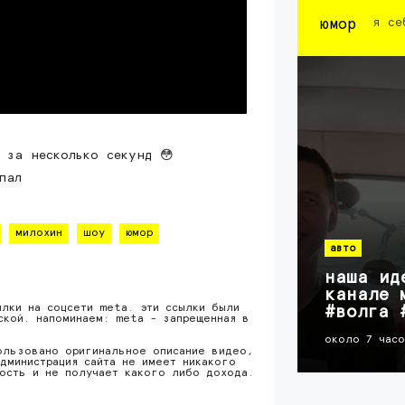
юмор
я се
несколько секунд 😳️️️️️️
пал
милохин
шоу
юмор
авто
наша ид
канале 
ылки на соцсети meta. эти ссылки были
#волга 
ской. напоминаем: meta - запрещенная в
около 7 час
ользовано оригинальное описание видео,
дминистрация сайта не имеет никакого
ность и не получает какого либо дохода.