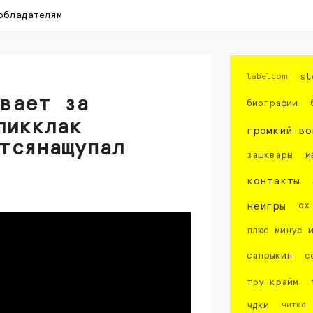
обладателям
labelcom
sl
ывает за
биографии
кликклак
громкий во
тсянащупал
зашквары
и
контакты
неигры
ох
плюс минус 
сапрыкин
с
тру крайм
чдки
читка