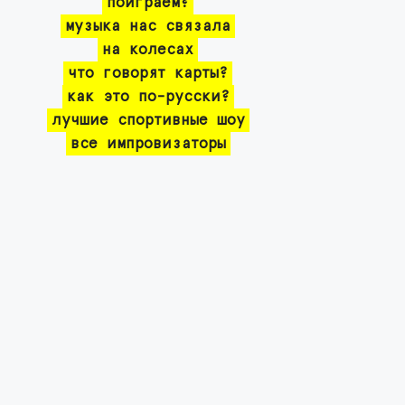
поиграем?
музыка нас связала
на колесах
что говорят карты?
как это по-русски?
лучшие спортивные шоу
все импровизаторы