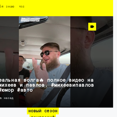
бя знаю
ярд
еальная волга🔥 полное видео на
михеев и павлов. #михеевипавлов
#юмор #авто
ов назад
новый сезон