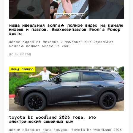
наша идеальная волга🔥 полное видео на канале
михеев и павлов. #михеевипавлов #волга #юмор
#авто
новое видео от михеева и павлова:наша идеальная
волга🔥 полное видео на кан…
день назад
doug demuro
toyota bz woodland 2026 года, это
электрический семейный suv
новый обзор от дага демуро: toyota bz woodland 2026