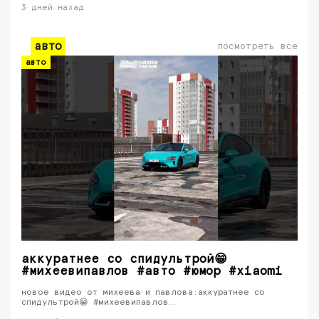
3 дней назад
авто
посмотреть все
авто
аккуратнее со спидультрой😁
#михеевипавлов #авто #юмор #xiaomi
новое видео от михеева и павлова:аккуратнее со
спидультрой😁 #михеевипавлов…