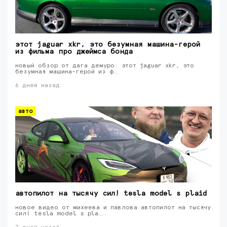
этот jaguar xkr, это безумная машина-герой
из фильма про джеймса бонда
новый обзор от дага демуро: этот jaguar xkr, это
безумная машина-герой из ф…
6 дней назад
авто
автопилот на тысячу сил! tesla model s plaid
новое видео от михеева и павлова:автопилот на тысячу
сил! tesla model s pla…