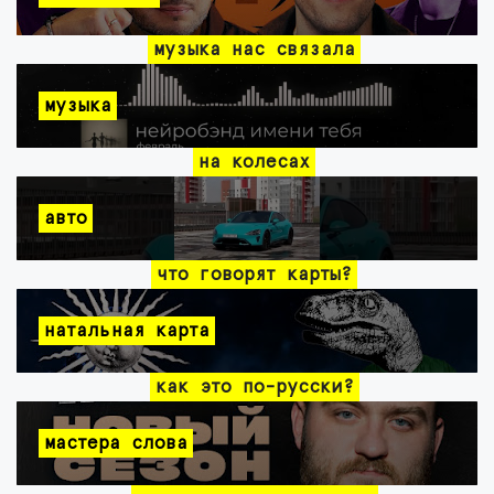
музыка нас связала
музыка
на колесах
авто
что говорят карты?
натальная карта
как это по-русски?
мастера слова