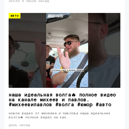
около 4 часов назад
авто
наша идеальная волга🔥 полное видео
на канале михеев и павлов.
#михеевипавлов #волга #юмор #авто
новое видео от михеева и павлова:наша идеальная
волга🔥 полное видео на кан…
день назад