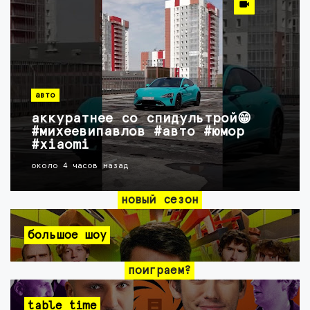
авто
аккуратнее со спидультрой😁
#михеевипавлов #авто #юмор
#xiaomi
около 4 часов назад
новый сезон
большое шоу
поиграем?
table time