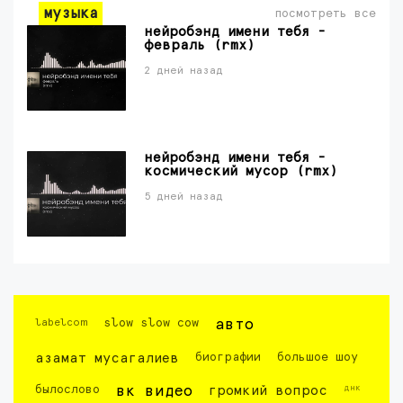
музыка
посмотреть все
нейробэнд имени тебя -
февраль (rmx)
2 дней назад
нейробэнд имени тебя -
космический мусор (rmx)
5 дней назад
labelcom
slow slow cow
авто
азамат мусагалиев
биографии
большое шоу
днк
былослово
вк видео
громкий вопрос