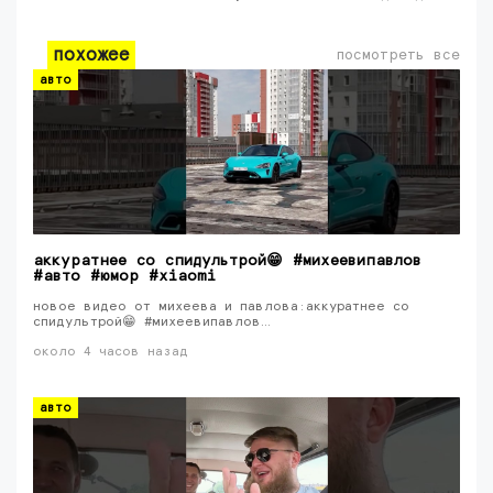
похожее
посмотреть все
авто
аккуратнее со спидультрой😁 #михеевипавлов
#авто #юмор #xiaomi
новое видео от михеева и павлова:аккуратнее со
спидультрой😁 #михеевипавлов…
около 4 часов назад
авто