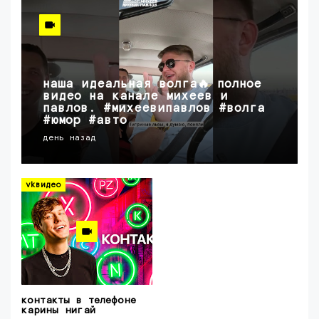
наша идеальная волга🔥 полное
видео на канале михеев и
павлов. #михеевипавлов #волга
#юмор #авто
день назад
vkвидео
контакты в телефоне
карины нигай