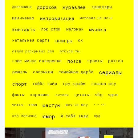
джиганина
дорохов
журавлев
зашквары
иванченко
импровизация
история на ночь
контакты
лок сток
меломан
музыка
натальная карта
неигры
ох
отдел раскрытых дел
откуда ты
плюс минус интересно
позов
промты
разгон
решалы
сапрыкин
семейное дерби
сериалы
спорт
тейбл тайм
тру крайм
трэвел шоу
факты
харламов
хоумис
цитаты
чбд
чдки
это хит
читка
шпам
шастун
шоу из шоу
это логично
юмор
я себя знаю
ярд