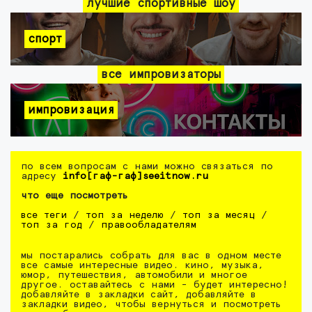
лучшие спортивные шоу
спорт
все импровизаторы
импровизация
по всем вопросам с нами можно связаться по
адресу
info[гаф-гаф]seeitnow.ru
что еще посмотреть
все теги
/
топ за неделю
/
топ за месяц
/
топ за год
/
правообладателям
мы постарались собрать для вас в одном месте
все самые интересные видео. кино, музыка,
юмор, путешествия, автомобили и многое
другое. оставайтесь с нами - будет интересно!
добавляйте в закладки сайт, добавляйте в
закладки видео, чтобы вернуться и посмотреть