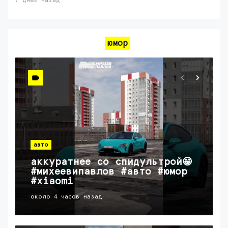
7 дней назад
юмор
авто
аккуратнее со спидультрой😁
#михеевипавлов #авто #юмор
#xiaomi
около 4 часов назад