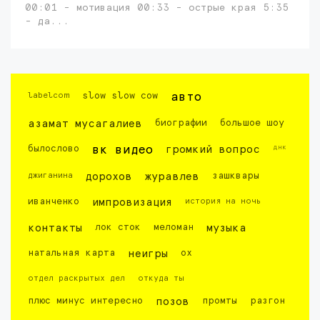
00:01 - мотивация 00:33 - острые края 5:35
- да...
labelcom
slow slow cow
авто
азамат мусагалиев
биографии
большое шоу
днк
былослово
вк видео
громкий вопрос
джиганина
дорохов
журавлев
зашквары
иванченко
импровизация
история на ночь
контакты
лок сток
меломан
музыка
натальная карта
неигры
ох
отдел раскрытых дел
откуда ты
плюс минус интересно
позов
промты
разгон