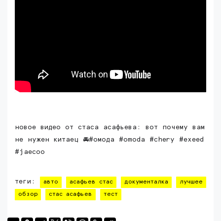
новое видео от стаса асафьева: вот почему вам
не нужен китаец 🚘#омода #omoda #chery #exeed
#jaecoo
теги:
авто
асафьев стас
документалка
лучшее
обзор
стас асафьев
тест