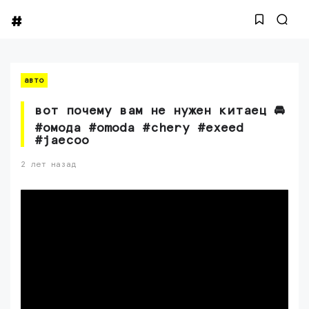
авто
вот почему вам не нужен китаец 🚘
#омода #omoda #chery #exeed
#jaecoo
2 лет назад