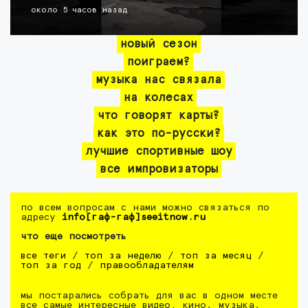
около 5 часов назад
новый сезон
поиграем?
музыка нас связала
на колесах
что говорят карты?
как это по-русски?
лучшие спортивные шоу
все импровизаторы
по всем вопросам с нами можно связаться по
адресу
info[гаф-гаф]seeitnow.ru
что еще посмотреть
все теги
/
топ за неделю
/
топ за месяц
/
топ за год
/
правообладателям
мы постарались собрать для вас в одном месте
все самые интересные видео. кино, музыка,