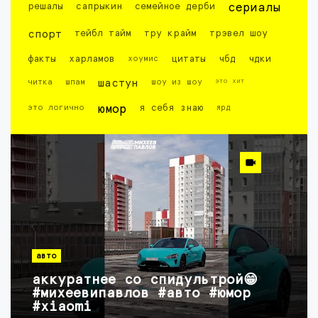
решалы
сапрыкин
семейное дерби
сериалы
спорт
тейбл тайм
тру крайм
трэвел шоу
факты
харламов
хоумис
цитаты
чбд
чдки
это хит
читка
шпам
шастун
шоу из шоу
это логично
юмор
я себя знаю
ярд
авто
аккуратнее со спидультрой😁
#михеевипавлов #авто #юмор
#xiaomi