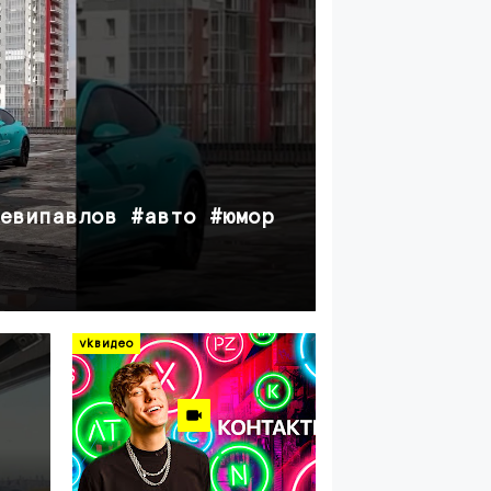
авто
еевипавлов #авто #юмор
автопилот 
7 дней назад
vkвидео