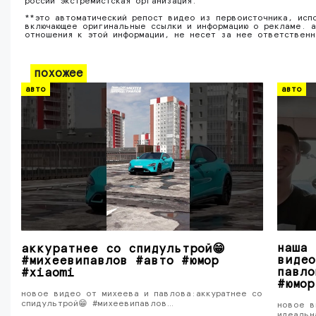
россии экстремистская организация.
**это автоматический репост видео из первоисточника, исп
включающее оригинальные ссылки и информацию о рекламе. а
отношения к этой информации, не несет за нее ответствен
похожее
авто
авто
наша 
аккуратнее со спидультрой😁
видео
#михеевипавлов #авто #юмор
павло
#xiaomi
#юмор
новое видео от михеева и павлова:аккуратнее со
спидультрой😁 #михеевипавлов…
новое в
идеальн