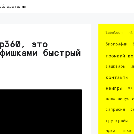
обладателям
labelcom
sl
p360, это
биографии
фишками быстрый
громкий во
зашквары
и
контакты
неигры
ох
плюс минус 
сапрыкин
с
тру крайм
чдки
читка