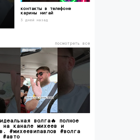
контакты в телефоне
карины нигай
3 дней назад
посмотреть все
идеальная волга🔥 полное
 на канале михеев и
в. #михеевипавлов #волга
 #авто