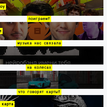
оу
поиграем?
e
музыка нас связала
на колесах
что говорят карты?
 карта