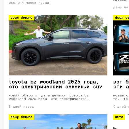
около 4 часов назад
день на
doug demuro
doug de
toyota bz woodland 2026 года,
вот б
это электрический семейный suv
эти а
новый обзор от дага демуро: toyota bz
новый о
woodland 2026 года, это электрический…
то, что
3 дней назад
5 дней 
doug demuro
авто