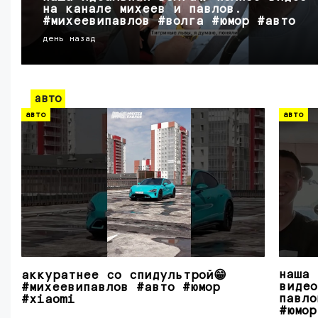
на канале михеев и павлов.
#михеевипавлов #волга #юмор #авто
день назад
авто
авто
авто
наша 
аккуратнее со спидультрой😁
видео
#михеевипавлов #авто #юмор
павло
#xiaomi
#юмор