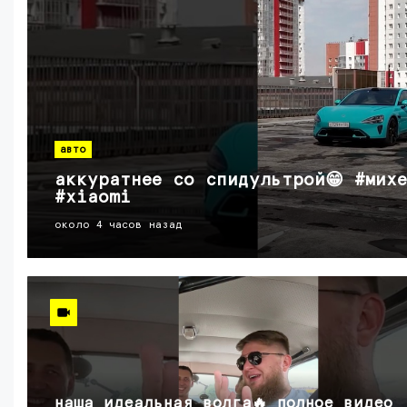
авто
аккуратнее со спидультрой😁 #мих
#xiaomi
около 4 часов назад
наша идеальная волга🔥 полное видео