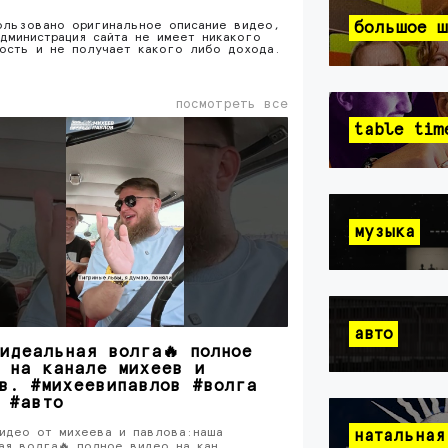
ользовано оригинальное описание видео,
большое ш
дминистрация сайта не имеет никакого
ность и не получает какого либо дохода.
посмотреть все
table tim
музыка
авто
идеальная волга🔥 полное
 на канале михеев и
в. #михеевипавлов #волга
 #авто
идео от михеева и павлова:наша
натальная
ая волга🔥 полное видео на кан…