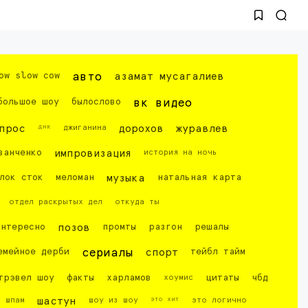
ow slow cow
авто
азамат мусагалиев
большое шоу
былослово
вк видео
днк
прос
джиганина
дорохов
журавлев
ванченко
импровизация
история на ночь
лок сток
меломан
музыка
натальная карта
отдел раскрытых дел
откуда ты
интересно
позов
промты
разгон
решалы
емейное дерби
сериалы
спорт
тейбл тайм
трэвел шоу
факты
харламов
хоумис
цитаты
чбд
это хит
шпам
шастун
шоу из шоу
это логично