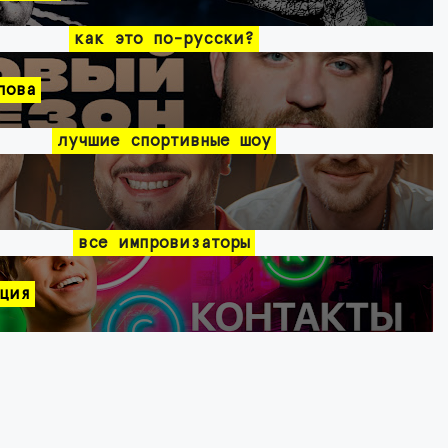
как это по-русски?
лова
лучшие спортивные шоу
все импровизаторы
ция