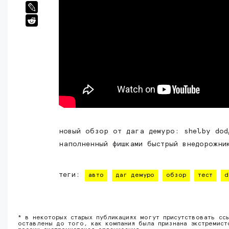
новый обзор от дага демуро: shelby dod
наполненный фишками быстрый внедорожни
теги:
авто
даг демуро
обзор
тест
d
* в некоторых старых публикациях могут присутствовать сс
оставлены до того, как компания была признана экстремист