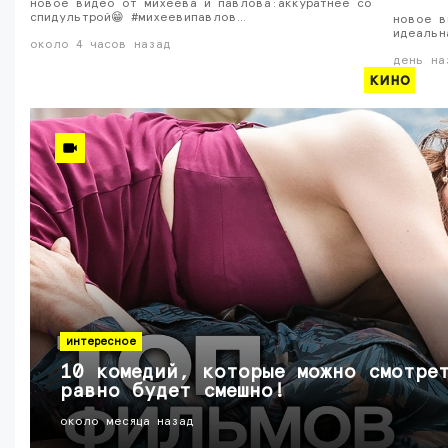
новое видео от михеева и павлова:аккуратнее со
спидультрой😁 #михеевипавлов…
новое в
идеальн
около 4 часов назад
день на
кино
интересное
10 комедий, которые можно смотре
равно будет смешно!
около месяца назад