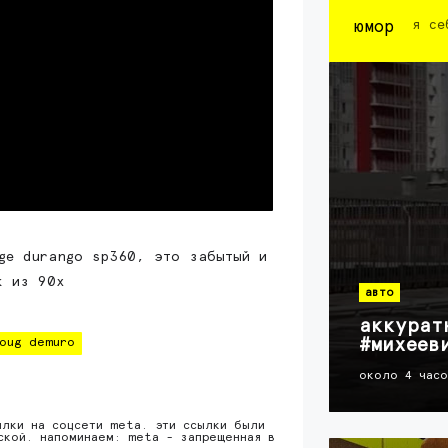
юмор
я се
ge durango sp360, это забытый и
к из 90х
авто
аккурат
#михеев
oug demuro
около 4 час
ылки на соцсети meta. эти ссылки были
ской. напоминаем: meta - запрещенная в