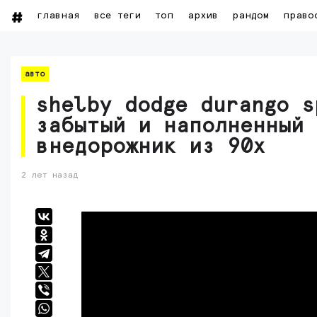
главная
все теги
топ
архив
рандом
право
авто
shelby dodge durango s
забытый и наполненный 
внедорожник из 90х
2 лет назад