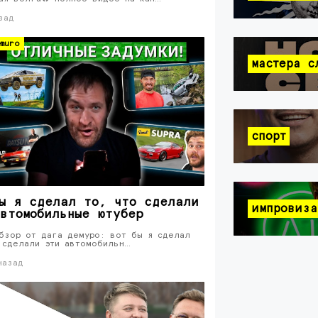
зад
muro
мастера с
спорт
ы я сделал то, что сделали
импровиза
втомобильные ютубер
бзор от дага демуро: вот бы я сделал
 сделали эти автомобильн…
назад