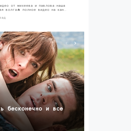
идео от михеева и павлова:наша
ая волга🔥 полное видео на кан…
зад
кино
ть бесконечно и все
мелкий вор
убийств!
около месяца наза