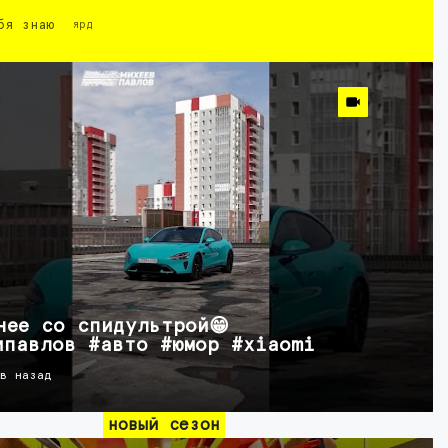
бя знаю
ярд
нее со спидультрой😁
ипавлов #авто #юмор #xiaomi
ов назад
новый сезон