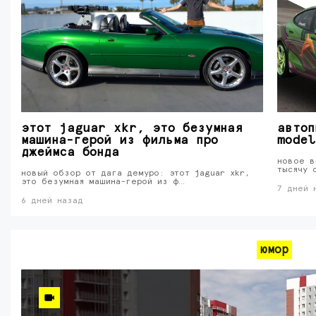
этот jaguar xkr, это безумная
автоп
машина-герой из фильма про
model
джеймса бонда
новое в
тысячу 
новый обзор от дага демуро: этот jaguar xkr,
это безумная машина-герой из ф…
7 дней 
6 дней назад
юмор