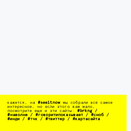
кажется, на
#seeitnow
мы собрали всё самое
интересное, но если этого вам мало,
посмотрите еще и эти сайты:
#brkng
/
#наволне
/
#говоритипоказывает
/
#сноб
/
#инди
/
#тчк
/
#твиттер
/
#картасайта