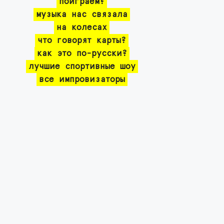
поиграем?
музыка нас связала
на колесах
что говорят карты?
как это по-русски?
лучшие спортивные шоу
все импровизаторы