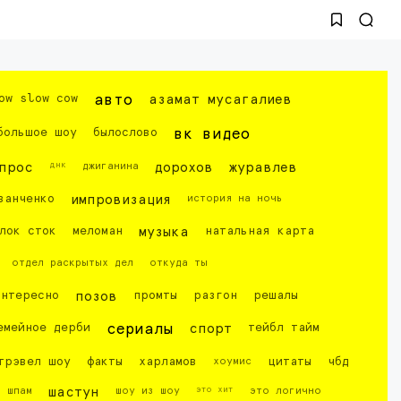
ow slow cow
авто
азамат мусагалиев
большое шоу
былослово
вк видео
днк
прос
джиганина
дорохов
журавлев
ванченко
импровизация
история на ночь
лок сток
меломан
музыка
натальная карта
отдел раскрытых дел
откуда ты
интересно
позов
промты
разгон
решалы
емейное дерби
сериалы
спорт
тейбл тайм
трэвел шоу
факты
харламов
хоумис
цитаты
чбд
это хит
шпам
шастун
шоу из шоу
это логично