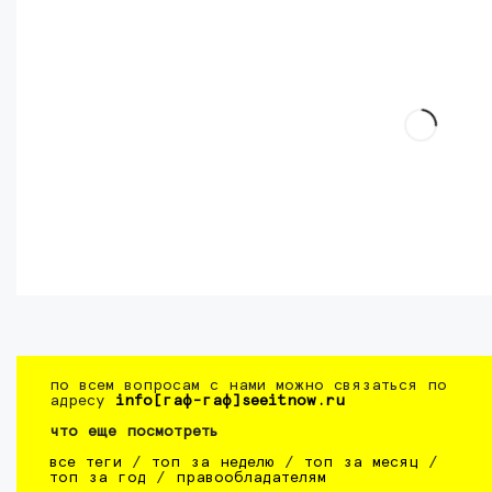
по всем вопросам с нами можно связаться по
адресу
info[гаф-гаф]seeitnow.ru
что еще посмотреть
все теги
/
топ за неделю
/
топ за месяц
/
топ за год
/
правообладателям