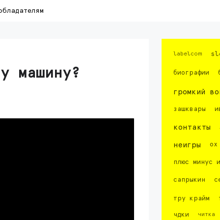
обладателям
labelcom
sl
ту машину?
биографии
громкий во
зашквары
и
контакты
неигры
ох
плюс минус 
сапрыкин
с
тру крайм
чдки
читка