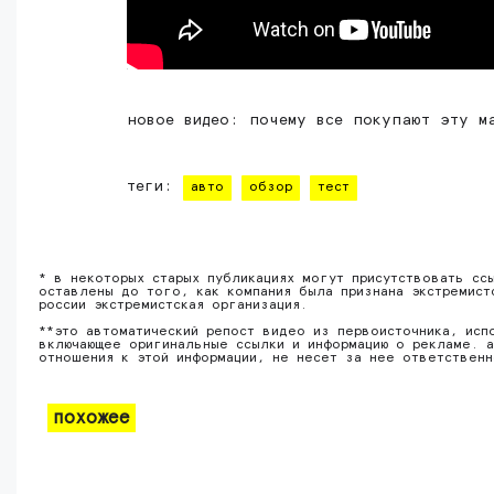
новое видео: почему все покупают эту м
теги:
авто
обзор
тест
* в некоторых старых публикациях могут присутствовать сс
оставлены до того, как компания была признана экстремист
россии экстремистская организация.
**это автоматический репост видео из первоисточника, исп
включающее оригинальные ссылки и информацию о рекламе. а
отношения к этой информации, не несет за нее ответствен
похожее