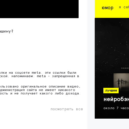
юмор
я се
ашину?
ылки на соцсети meta. эти ссылки были
ской. напоминаем: meta - запрещенная в
ользовано оригинальное описание видео,
дминистрация сайта не имеет никакого
лучшее
ность и не получает какого либо дохода.
нейробэ
около 7 час
посмотреть все