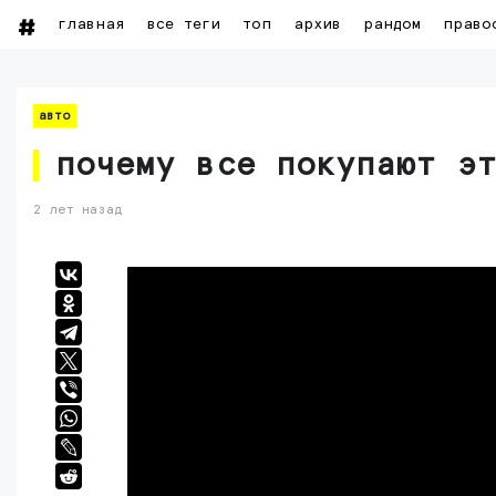
главная
все теги
топ
архив
рандом
право
авто
почему все покупают э
2 лет назад