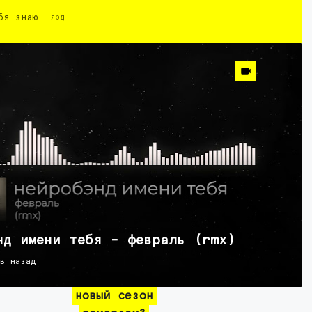
бя знаю
ярд
нд имени тебя - февраль (rmx)
ов назад
новый сезон