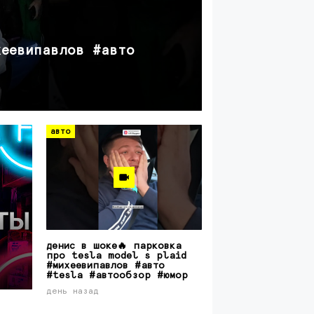
авто
хеевипавлов #авто
автопилот 
5 дней назад
авто
денис в шоке🔥 парковка
про tesla model s plaid
#михеевипавлов #авто
#tesla #автообзор #юмор
день назад