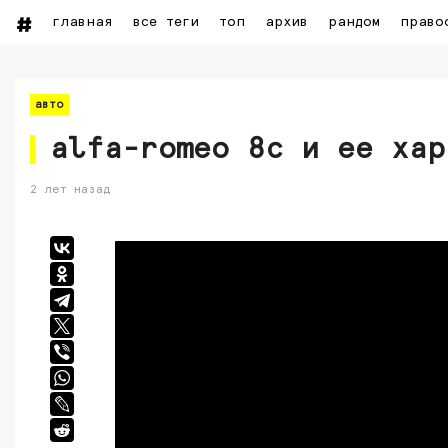
главная
все теги
топ
архив
рандом
право
авто
alfa-romeo 8c и ее хар
2 лет назад