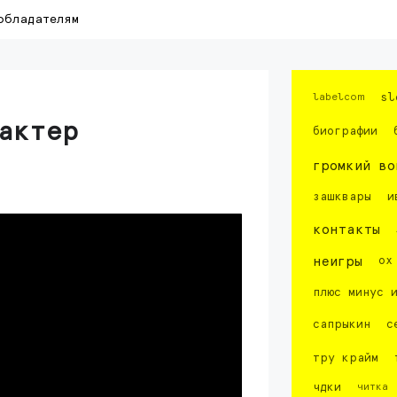
обладателям
labelcom
sl
актер
биографии
громкий во
зашквары
и
контакты
неигры
ох
плюс минус 
сапрыкин
с
тру крайм
чдки
читка