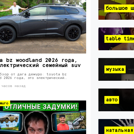
большое ш
table tim
a bz woodland 2026 года,
лектрический семейный suv
музыка
бзор от дага демуро: toyota bz
d 2026 года, это электрический…
 часов назад
авто
muro
натальная