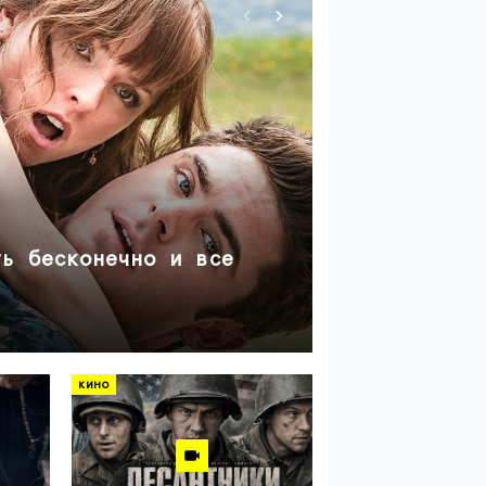
кино
ть бесконечно и все
мелкий вор
убийств!
около месяца наза
кино