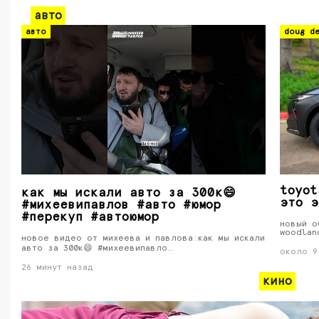
авто
авто
doug de
toyot
как мы искали авто за 300к😄
это э
#михеевипавлов #авто #юмор
#перекуп #автоюмор
новый о
woodlan
новое видео от михеева и павлова:как мы искали
авто за 300к😄 #михеевипавло…
около 9
26 минут назад
кино