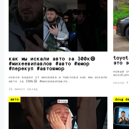
toyot
как мы искали авто за 300к😄
это э
#михеевипавлов #авто #юмор
#перекуп #автоюмор
новый о
woodlan
новое видео от михеева и павлова:как мы искали
авто за 300к😄 #михеевипавло…
около 9
26 минут назад
авто
doug de