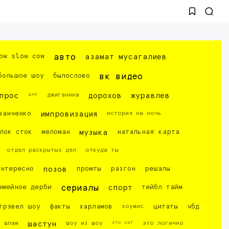
ow slow cow
авто
азамат мусагалиев
большое шоу
былослово
вк видео
днк
прос
джиганина
дорохов
журавлев
ванченко
импровизация
история на ночь
лок сток
меломан
музыка
натальная карта
отдел раскрытых дел
откуда ты
интересно
позов
промты
разгон
решалы
емейное дерби
сериалы
спорт
тейбл тайм
трэвел шоу
факты
харламов
хоумис
цитаты
чбд
это хит
шпам
шастун
шоу из шоу
это логично