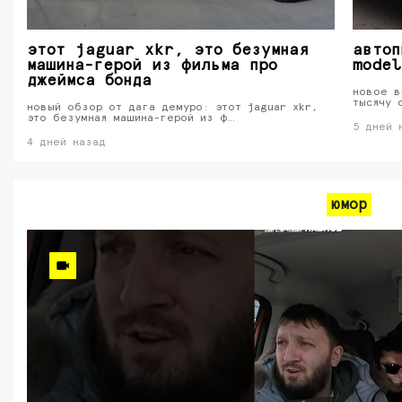
этот jaguar xkr, это безумная
автоп
машина-герой из фильма про
model
джеймса бонда
новое в
тысячу 
новый обзор от дага демуро: этот jaguar xkr,
это безумная машина-герой из ф…
5 дней 
4 дней назад
юмор