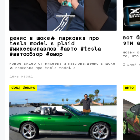
вот б
денис в шоке🔥 парковка про
эти а
tesla model s plaid
#михеевипавлов #авто #tesla
новый о
#автообзор #юмор
то, что
новое видео от михеева и павлова:денис в шоке
2 дней 
🔥 парковка про tesla model s …
день назад
doug demuro
авто