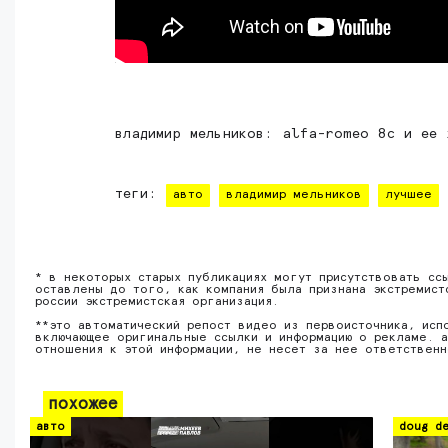
владимир мельников: alfa-romeo 8c и ее 
теги:
авто
владимир мельников
лучшее
* в некоторых старых публикациях могут присутствовать сс
оставлены до того, как компания была признана экстремист
россии экстремистская организация.
**это автоматический репост видео из первоисточника, исп
включающее оригинальные ссылки и информацию о рекламе. а
отношения к этой информации, не несет за нее ответствен
похожее
авто
doug de