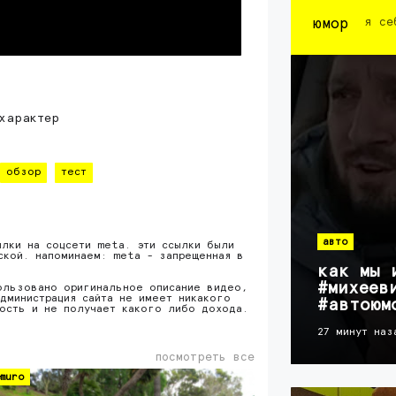
юмор
я се
характер
обзор
тест
авто
ылки на соцсети meta. эти ссылки были
ской. напоминаем: meta - запрещенная в
как мы 
#михеев
ользовано оригинальное описание видео,
дминистрация сайта не имеет никакого
#автоюм
ность и не получает какого либо дохода.
27 минут наз
посмотреть все
muro