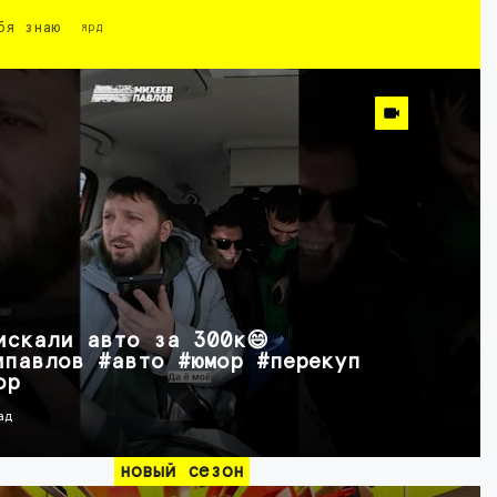
бя знаю
ярд
искали авто за 300к😄
ипавлов #авто #юмор #перекуп
ор
ад
новый сезон