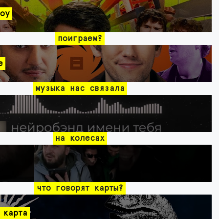
оу
поиграем?
e
музыка нас связала
на колесах
что говорят карты?
 карта