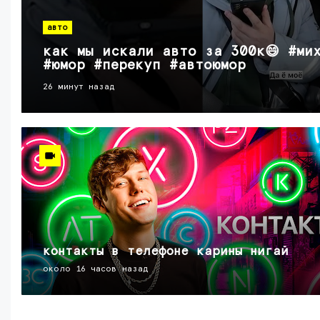
авто
как мы искали авто за 300к😄 #ми
#юмор #перекуп #автоюмор
26 минут назад
контакты в телефоне карины нигай
около 16 часов назад