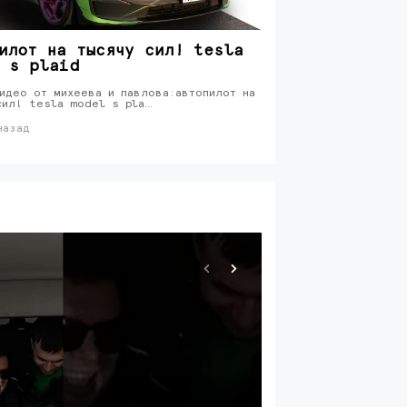
илот на тысячу сил! tesla
 s plaid
идео от михеева и павлова:автопилот на
сил! tesla model s pla…
назад