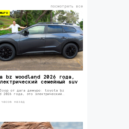
посмотреть все
muro
a bz woodland 2026 года,
лектрический семейный suv
бзор от дага демуро: toyota bz
d 2026 года, это электрический…
 часов назад