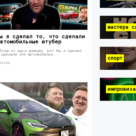
мастера с
ы я сделал то, что сделали
втомобильные ютубер
бзор от дага демуро: вот бы я сделал
 сделали эти автомобильн…
спорт
назад
импровиза