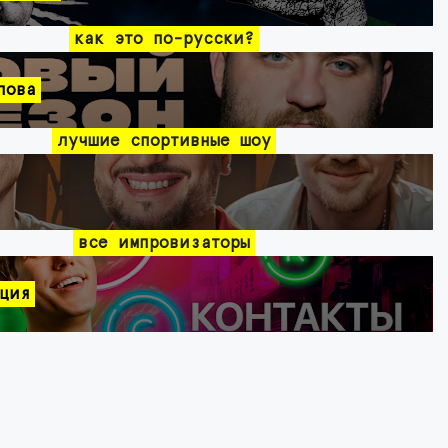
как это по-русски?
лова
лучшие спортивные шоу
все импровизаторы
ция