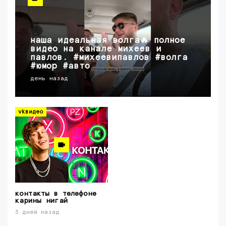
наша идеальная волга🔥 полное
видео на канале михеев и
павлов. #михеевипавлов #волга
#юмор #авто
день назад
vkвидео
контакты в телефоне
карины нигай
3 дней назад