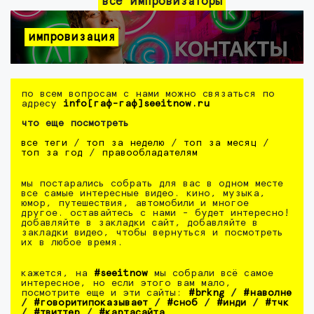
все импровизаторы
импровизация
по всем вопросам с нами можно связаться по
адресу
info[гаф-гаф]seeitnow.ru
что еще посмотреть
все теги
/
топ за неделю
/
топ за месяц
/
топ за год
/
правообладателям
мы постарались собрать для вас в одном месте
все самые интересные видео. кино, музыка,
юмор, путешествия, автомобили и многое
другое. оставайтесь с нами - будет интересно!
добавляйте в закладки сайт, добавляйте в
закладки видео, чтобы вернуться и посмотреть
их в любое время.
кажется, на
#seeitnow
мы собрали всё самое
интересное, но если этого вам мало,
посмотрите еще и эти сайты:
#brkng
/
#наволне
/
#говоритипоказывает
/
#сноб
/
#инди
/
#тчк
/
#твиттер
/
#картасайта