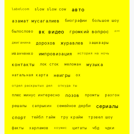
labelcom
slow slow cow
авто
азамат мусагалиев
биографии
большое шоу
днк
былослово
вк видео
громкий вопрос
джиганина
дорохов
журавлев
зашквары
иванченко
импровизация
история на ночь
контакты
лок сток
меломан
музыка
натальная карта
неигры
ох
отдел раскрытых дел
откуда ты
плюс минус интересно
позов
промты
разгон
решалы
сапрыкин
семейное дерби
сериалы
спорт
тейбл тайм
тру крайм
трэвел шоу
факты
харламов
хоумис
цитаты
чбд
чдки