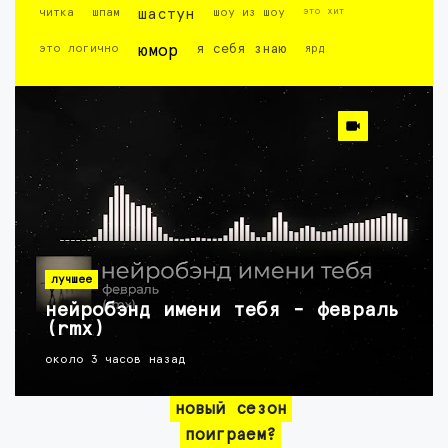
это хит
читка
шпам
шастун
шоу из шоу
это логично
юмор
я себя знаю
ярд
лучшее
нейробэнд имени тебя - февраль
(rmx)
около 3 часов назад
новый сезон
поиграем?