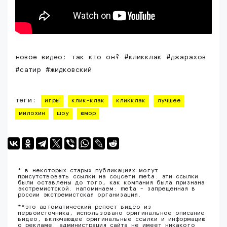
новое видео: так кто он? #кликклак #джарахов
#сатир #жидковский
теги:
игры
клик-клак
кликклак
лучшее
милохин
шоу
юмор
* в некоторых старых публикациях могут
присутствовать ссылки на соцсети meta. эти ссылки
были оставлены до того, как компания была признана
экстремистской. напоминаем: meta - запрещенная в
россии экстремистская организация.
**это автоматический репост видео из
первоисточника, использовано оригинальное описание
видео, включающее оригинальные ссылки и информацию
о рекламе. администрация сайта не имеет никакого