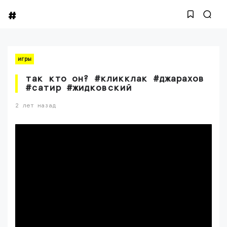
игры
так кто он? #кликклак #джарахов
#сатир #жидковский
2 лет назад