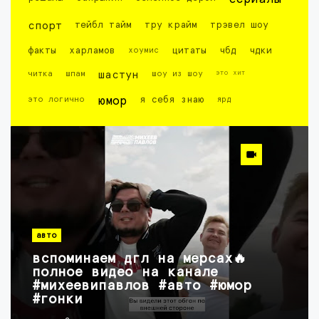
спорт
тейбл тайм
тру крайм
трэвел шоу
факты
харламов
хоумис
цитаты
чбд
чдки
это хит
читка
шпам
шастун
шоу из шоу
это логично
юмор
я себя знаю
ярд
авто
вспоминаем дгл на мерсах🔥
полное видео на канале
#михеевипавлов #авто #юмор
#гонки