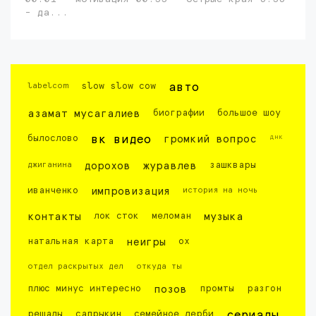
- да...
labelcom
slow slow cow
авто
азамат мусагалиев
биографии
большое шоу
днк
былослово
вк видео
громкий вопрос
джиганина
дорохов
журавлев
зашквары
иванченко
импровизация
история на ночь
контакты
лок сток
меломан
музыка
натальная карта
неигры
ох
отдел раскрытых дел
откуда ты
плюс минус интересно
позов
промты
разгон
решалы
сапрыкин
семейное дерби
сериалы