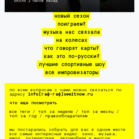
около 2 часов назад
новый сезон
поиграем?
музыка нас связала
на колесах
что говорят карты?
как это по-русски?
лучшие спортивные шоу
все импровизаторы
по всем вопросам с нами можно связаться по
адресу
info[гаф-гаф]seeitnow.ru
что еще посмотреть
все теги
/
топ за неделю
/
топ за месяц
/
топ за год
/
правообладателям
мы постарались собрать для вас в одном месте
все самые интересные видео. кино, музыка,
юмор, путешествия, автомобили и многое