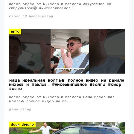
новое видео от михеева и павлова:аккуратнее со
спидультрой😁 #михеевипавлов…
около 10 часов назад
авто
наша идеальная волга🔥 полное видео на канале
михеев и павлов. #михеевипавлов #волга #юмор
#авто
новое видео от михеева и павлова:наша идеальная
волга🔥 полное видео на кан…
день назад
doug demuro