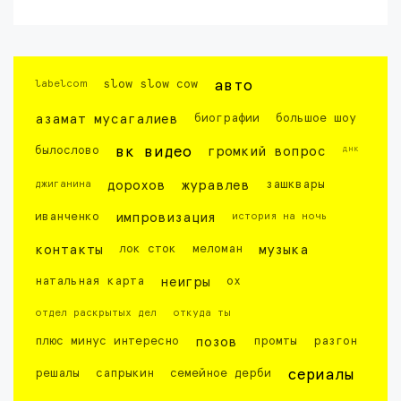
labelcom
slow slow cow
авто
азамат мусагалиев
биографии
большое шоу
днк
былослово
вк видео
громкий вопрос
джиганина
дорохов
журавлев
зашквары
иванченко
импровизация
история на ночь
контакты
лок сток
меломан
музыка
натальная карта
неигры
ох
отдел раскрытых дел
откуда ты
плюс минус интересно
позов
промты
разгон
решалы
сапрыкин
семейное дерби
сериалы