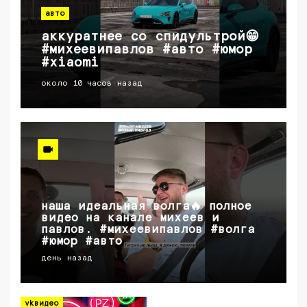
авто
аккуратнее со спидультрой😁
#михеевипавлов #авто #юмор
#xiaomi
около 10 часов назад
наша идеальная волга🔥 полное
видео на канале михеев и
павлов. #михеевипавлов #волга
#юмор #авто
день назад
vkвидео