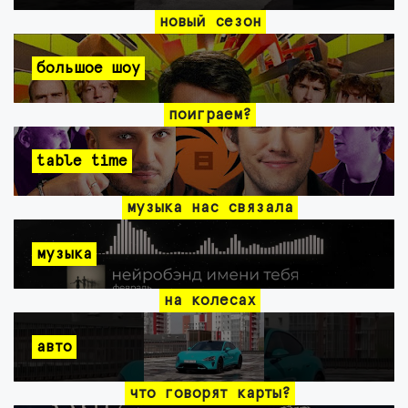
новый сезон
большое шоу
поиграем?
table time
музыка нас связала
музыка
на колесах
авто
что говорят карты?