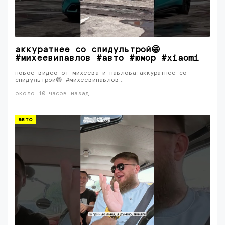
аккуратнее со спидультрой😁
#михеевипавлов #авто #юмор #xiaomi
новое видео от михеева и павлова:аккуратнее со
спидультрой😁 #михеевипавлов…
около 10 часов назад
авто