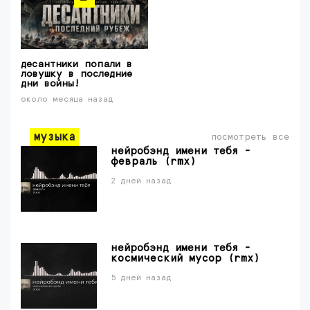
десантники попали в
ловушку в последние
дни войны!
около месяца назад
музыка
посмотреть все
нейробэнд имени тебя -
февраль (rmx)
2 дней назад
нейробэнд имени тебя -
космический мусор (rmx)
5 дней назад