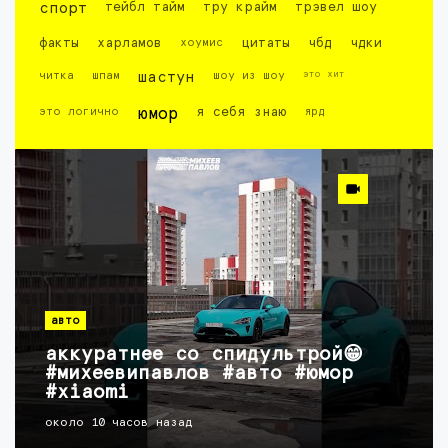
спорт
тейбл тайм
тру крайм
трэвел шоу
факты
харламов
хоумис
цитаты
чбд
чдки
это хит
читка
шпам
шастун
шоу из шоу
это логично
юмор
я себя знаю
ярд
авто
аккуратнее со спидультрой😁
#михеевипавлов #авто #юмор
#xiaomi
около 10 часов назад