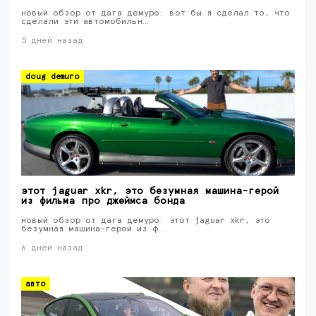
новый обзор от дага демуро: вот бы я сделал то, что
сделали эти автомобильн…
5 дней назад
doug demuro
этот jaguar xkr, это безумная машина-герой
из фильма про джеймса бонда
новый обзор от дага демуро: этот jaguar xkr, это
безумная машина-герой из ф…
6 дней назад
авто