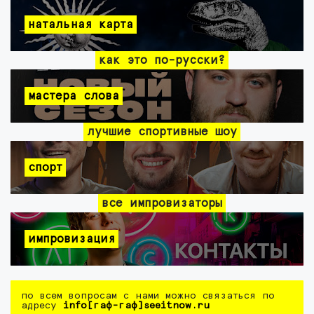
натальная карта
как это по-русски?
мастера слова
лучшие спортивные шоу
спорт
все импровизаторы
импровизация
по всем вопросам с нами можно связаться по
адресу
info[гаф-гаф]seeitnow.ru