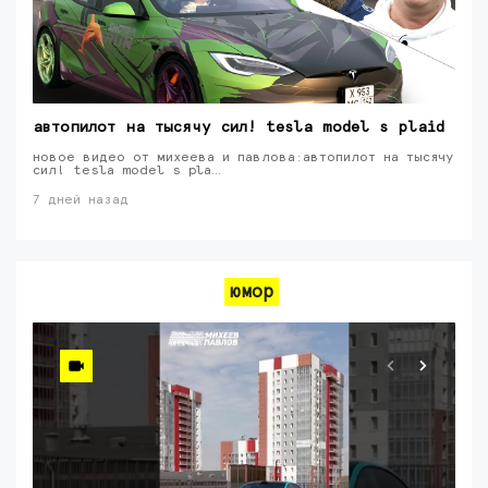
автопилот на тысячу сил! tesla model s plaid
новое видео от михеева и павлова:автопилот на тысячу
сил! tesla model s pla…
7 дней назад
юмор