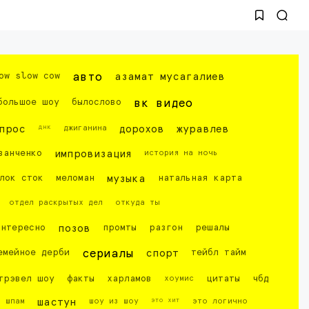
ow slow cow
авто
азамат мусагалиев
большое шоу
былослово
вк видео
днк
прос
джиганина
дорохов
журавлев
ванченко
импровизация
история на ночь
лок сток
меломан
музыка
натальная карта
отдел раскрытых дел
откуда ты
интересно
позов
промты
разгон
решалы
емейное дерби
сериалы
спорт
тейбл тайм
трэвел шоу
факты
харламов
хоумис
цитаты
чбд
это хит
шпам
шастун
шоу из шоу
это логично