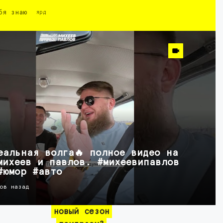
бя знаю
ярд
еальная волга🔥 полное видео на
михеев и павлов. #михеевипавлов
#юмор #авто
ов назад
новый сезон