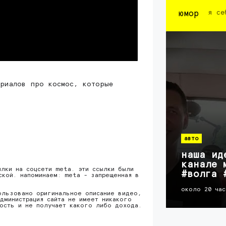
юмор
я се
ериалов про космос, которые
авто
наша ид
канале 
ылки на соцсети meta. эти ссылки были
#волга 
ской. напоминаем: meta - запрещенная в
около 20 час
ользовано оригинальное описание видео,
дминистрация сайта не имеет никакого
ность и не получает какого либо дохода.