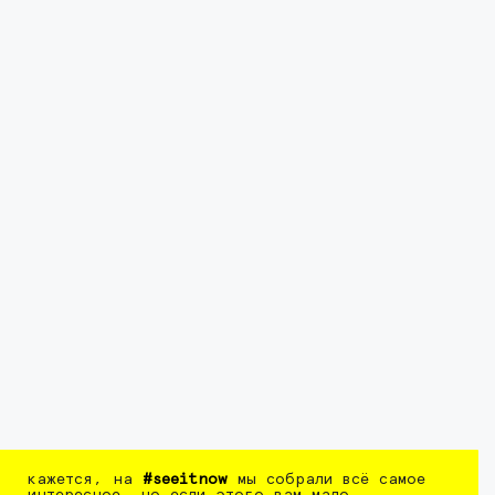
кажется, на
#seeitnow
мы собрали всё самое