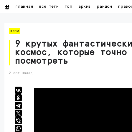
главная
все теги
топ
архив
рандом
право
кино
9 крутых фантастическ
космос, которые точно
посмотреть
2 лет назад