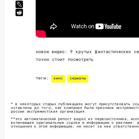
новое видео: 9 крутых фантастических с
точно стоит посмотреть
теги:
кино
сериалы
* в некоторых старых публикациях могут присутствовать сс
оставлены до того, как компания была признана экстремист
россии экстремистская организация.
**это автоматический репост видео из первоисточника, исп
включающее оригинальные ссылки и информацию о рекламе. а
отношения к этой информации, не несет за нее ответствен