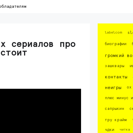
обладателям
labelcom
sl
их сериалов про
биографии
 стоит
громкий во
зашквары
и
контакты
неигры
ох
плюс минус 
сапрыкин
с
тру крайм
чдки
читка