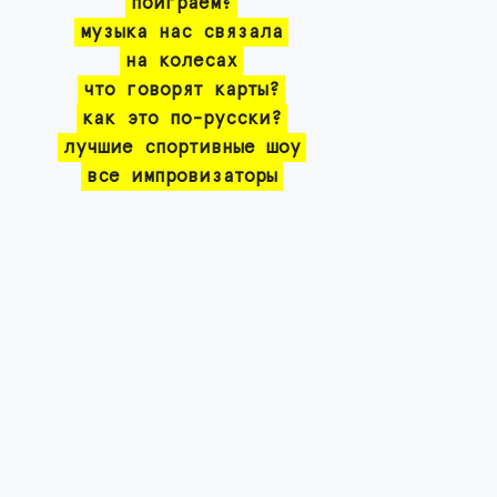
поиграем?
музыка нас связала
на колесах
что говорят карты?
как это по-русски?
лучшие спортивные шоу
все импровизаторы