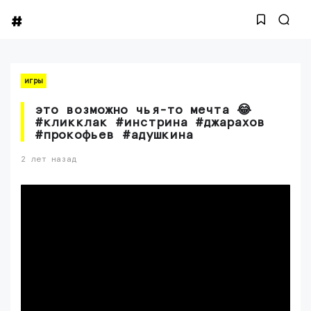
игры
это возможно чья-то мечта 😂
#кликклак #инстрина #джарахов
#прокофьев #адушкина
2 лет назад