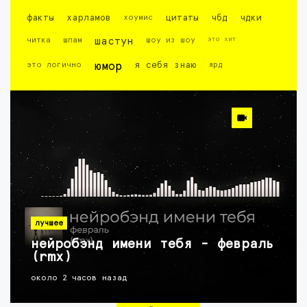
факты
харламов
хоумис
цитаты
чбд
чдки
это хит
читка
шпам
шастун
шоу из шоу
это логично
юмор
я себя знаю
ярд
лучшее
нейробэнд имени тебя - февраль
(rmx)
около 2 часов назад