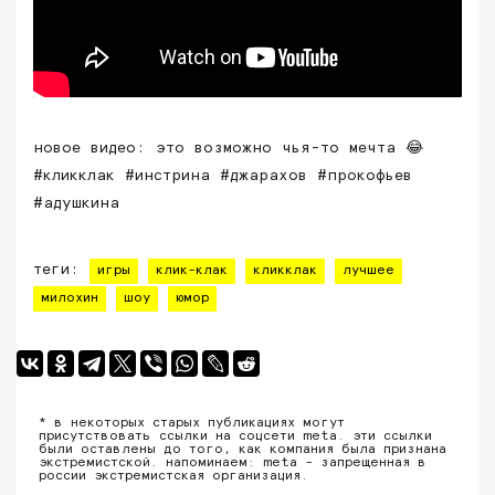
новое видео: это возможно чья-то мечта 😂
#кликклак #инстрина #джарахов #прокофьев
#адушкина
теги:
игры
клик-клак
кликклак
лучшее
милохин
шоу
юмор
* в некоторых старых публикациях могут
присутствовать ссылки на соцсети meta. эти ссылки
были оставлены до того, как компания была признана
экстремистской. напоминаем: meta - запрещенная в
россии экстремистская организация.