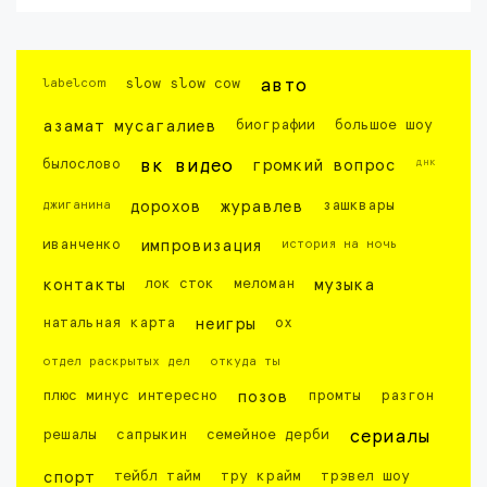
labelcom
slow slow cow
авто
азамат мусагалиев
биографии
большое шоу
днк
былослово
вк видео
громкий вопрос
джиганина
дорохов
журавлев
зашквары
иванченко
импровизация
история на ночь
контакты
лок сток
меломан
музыка
натальная карта
неигры
ох
отдел раскрытых дел
откуда ты
плюс минус интересно
позов
промты
разгон
решалы
сапрыкин
семейное дерби
сериалы
спорт
тейбл тайм
тру крайм
трэвел шоу