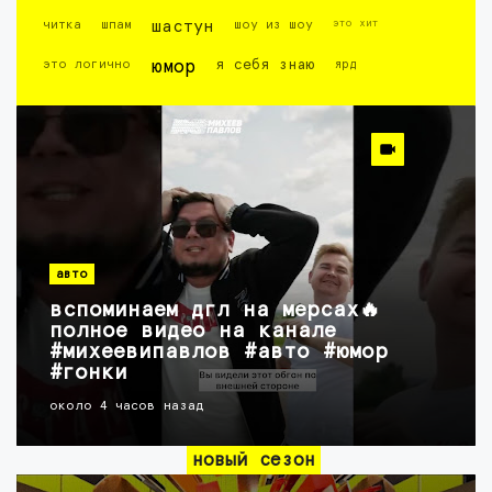
это хит
читка
шпам
шастун
шоу из шоу
это логично
юмор
я себя знаю
ярд
авто
вспоминаем дгл на мерсах🔥
полное видео на канале
#михеевипавлов #авто #юмор
#гонки
около 4 часов назад
новый сезон