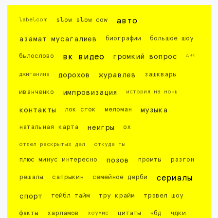
labelcom
slow slow cow
авто
азамат мусагалиев
биографии
большое шоу
днк
былослово
вк видео
громкий вопрос
джиганина
дорохов
журавлев
зашквары
иванченко
импровизация
история на ночь
контакты
лок сток
меломан
музыка
натальная карта
неигры
ох
отдел раскрытых дел
откуда ты
плюс минус интересно
позов
промты
разгон
решалы
сапрыкин
семейное дерби
сериалы
спорт
тейбл тайм
тру крайм
трэвел шоу
факты
харламов
хоумис
цитаты
чбд
чдки