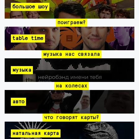
большое шоу
поиграем?
table time
музыка нас связала
музыка
на колесах
авто
что говорят карты?
натальная карта