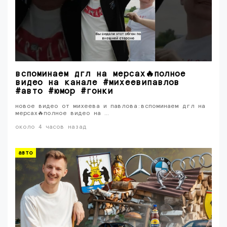
вспоминаем дгл на мерсах🔥полное
видео на канале #михеевипавлов
#авто #юмор #гонки
новое видео от михеева и павлова:вспоминаем дгл на
мерсах🔥полное видео на …
около 4 часов назад
авто