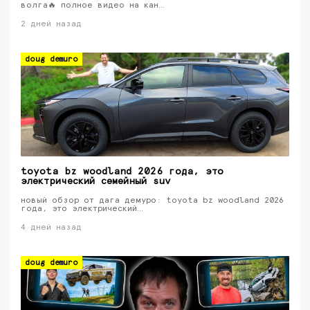
волга🔥 полное видео на кан…
2 дней назад
doug demuro
toyota bz woodland 2026 года, это
электрический семейный suv
новый обзор от дага демуро: toyota bz woodland 2026
года, это электрический…
4 дней назад
doug demuro