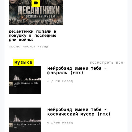
десантники попали в
ловушку в последние
дни войны!
около месяца назад
музыка
посмотреть все
нейробэнд имени тебя -
февраль (rmx)
3 дней назад
нейробэнд имени тебя -
космический мусор (rmx)
6 дней назад