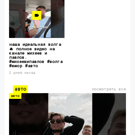
наша идеальная волга
🔥 полное видео на
канале михеев и
павлов.
#михеевипавлов #волга
#юмор #авто
2 дней назад
авто
посмотреть все
авто