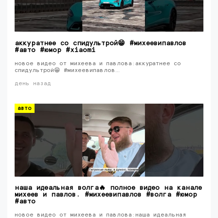
аккуратнее со спидультрой😁 #михеевипавлов
#авто #юмор #xiaomi
новое видео от михеева и павлова:аккуратнее со
спидультрой😁 #михеевипавлов…
день назад
авто
наша идеальная волга🔥 полное видео на канале
михеев и павлов. #михеевипавлов #волга #юмор
#авто
новое видео от михеева и павлова:наша идеальная