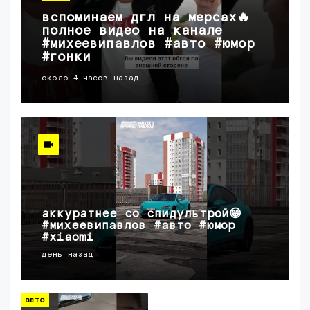
вспоминаем дгл на мерсах🔥
полное видео на канале
#михеевипавлов #авто #юмор
#гонки
около 4 часов назад
аккуратнее со спидультрой😁
#михеевипавлов #авто #юмор
#xiaomi
день назад
авто