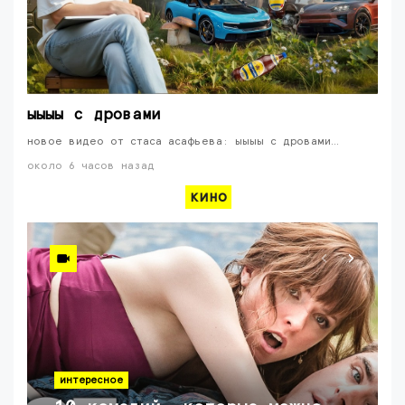
ыыыы с дровами
новое видео от стаса асафьева: ыыыы с дровами…
около 6 часов назад
кино
интересное