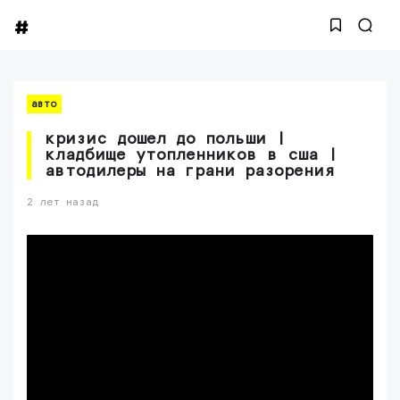
авто
кризис дошел до польши |
кладбище утопленников в сша |
автодилеры на грани разорения
2 лет назад