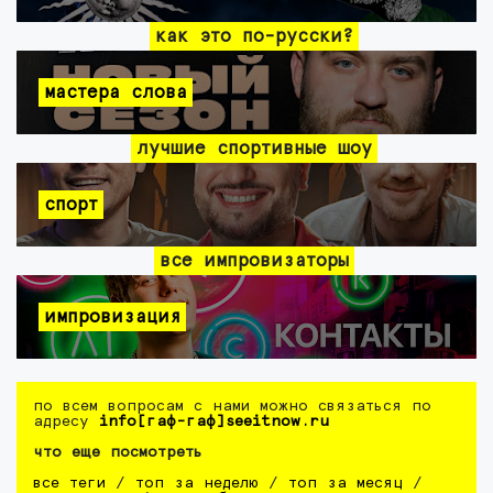
как это по-русски?
мастера слова
лучшие спортивные шоу
спорт
все импровизаторы
импровизация
по всем вопросам с нами можно связаться по
адресу
info[гаф-гаф]seeitnow.ru
что еще посмотреть
все теги
/
топ за неделю
/
топ за месяц
/