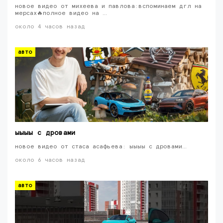
новое видео от михеева и павлова:вспоминаем дгл на
мерсах🔥полное видео на …
около 4 часов назад
авто
ыыыы с дровами
новое видео от стаса асафьева: ыыыы с дровами…
около 6 часов назад
авто