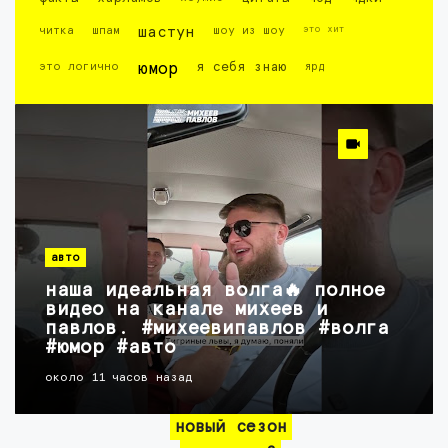
это хит
читка
шпам
шастун
шоу из шоу
это логично
юмор
я себя знаю
ярд
авто
наша идеальная волга🔥 полное
видео на канале михеев и
павлов. #михеевипавлов #волга
#юмор #авто
около 11 часов назад
новый сезон