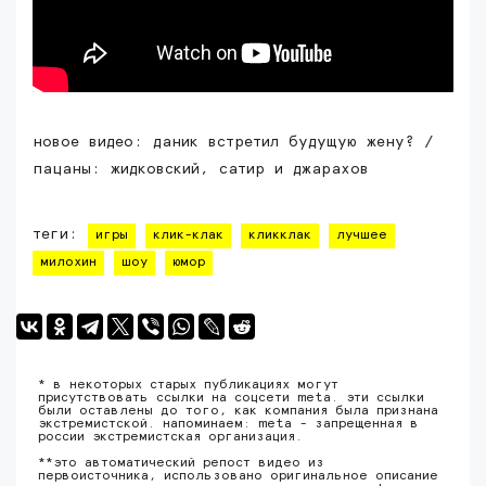
новое видео: даник встретил будущую жену? /
пацаны: жидковский, сатир и джарахов
теги:
игры
клик-клак
кликклак
лучшее
милохин
шоу
юмор
* в некоторых старых публикациях могут
присутствовать ссылки на соцсети meta. эти ссылки
были оставлены до того, как компания была признана
экстремистской. напоминаем: meta - запрещенная в
россии экстремистская организация.
**это автоматический репост видео из
первоисточника, использовано оригинальное описание