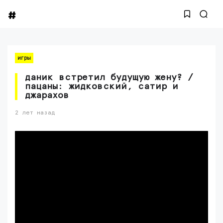
игры
даник встретил будущую жену? /
пацаны: жидковский, сатир и
джарахов
2 лет назад