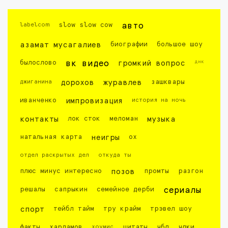
labelcom
slow slow cow
авто
азамат мусагалиев
биографии
большое шоу
днк
былослово
вк видео
громкий вопрос
джиганина
дорохов
журавлев
зашквары
иванченко
импровизация
история на ночь
контакты
лок сток
меломан
музыка
натальная карта
неигры
ох
отдел раскрытых дел
откуда ты
плюс минус интересно
позов
промты
разгон
решалы
сапрыкин
семейное дерби
сериалы
спорт
тейбл тайм
тру крайм
трэвел шоу
факты
харламов
хоумис
цитаты
чбд
чдки