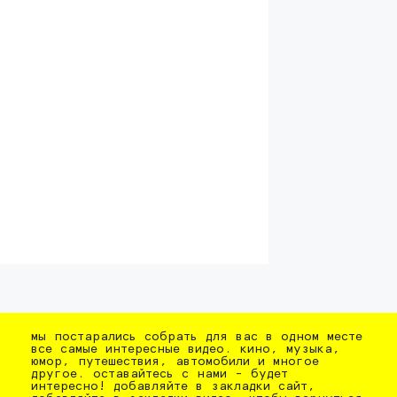
мы постарались собрать для вас в одном месте
все самые интересные видео. кино, музыка,
юмор, путешествия, автомобили и многое
другое. оставайтесь с нами - будет
интересно! добавляйте в закладки сайт,