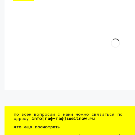
по всем вопросам с нами можно связаться по
адресу
info[гаф-гаф]seeitnow.ru
что еще посмотреть