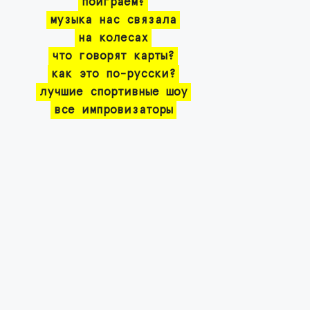
поиграем?
музыка нас связала
на колесах
что говорят карты?
как это по-русски?
лучшие спортивные шоу
все импровизаторы