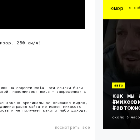
юмор
я се
визор, 250 км/ч!
авто
ылки на соцсети meta. эти ссылки были
ской. напоминаем: meta - запрещенная в
как мы 
#михеев
ользовано оригинальное описание видео,
дминистрация сайта не имеет никакого
#автоюм
ность и не получает какого либо дохода.
около 6 час
посмотреть все