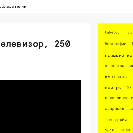
обладателям
labelcom
sl
телевизор, 250
биографии
громкий во
зашквары
и
контакты
неигры
ох
плюс минус 
сапрыкин
с
тру крайм
чдки
читка