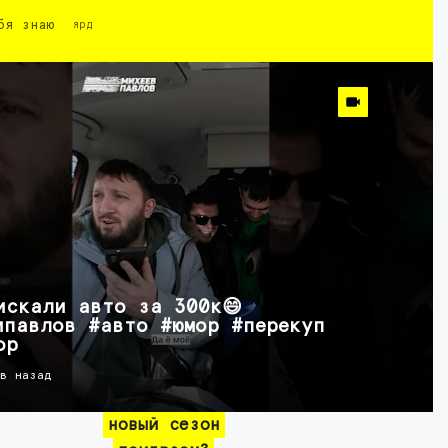
бя знаю
ярд
искали авто за 300к😄
ипавлов #авто #юмор #перекуп
ор
ов назад
новый сезон