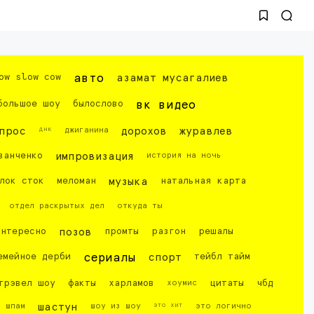
ow slow cow
авто
азамат мусагалиев
большое шоу
былослово
вк видео
днк
прос
джиганина
дорохов
журавлев
ванченко
импровизация
история на ночь
лок сток
меломан
музыка
натальная карта
отдел раскрытых дел
откуда ты
интересно
позов
промты
разгон
решалы
емейное дерби
сериалы
спорт
тейбл тайм
трэвел шоу
факты
харламов
хоумис
цитаты
чбд
это хит
шпам
шастун
шоу из шоу
это логично