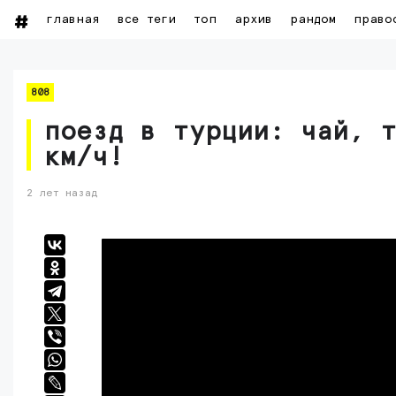
главная
все теги
топ
архив
рандом
право
808
поезд в турции: чай, 
км/ч!
2 лет назад