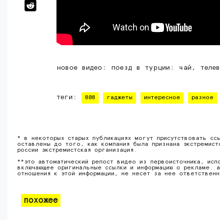
новое видео: поезд в турции: чай, теле
теги:
808
гаджеты
интересное
разное
* в некоторых старых публикациях могут присутствовать сс
оставлены до того, как компания была признана экстремист
россии экстремистская организация.
**это автоматический репост видео из первоисточника, исп
включающее оригинальные ссылки и информацию о рекламе. а
отношения к этой информации, не несет за нее ответствен
похожее