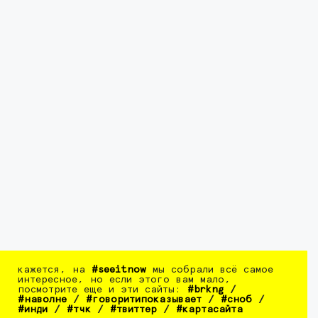
кажется, на
#seeitnow
мы собрали всё самое
интересное, но если этого вам мало,
посмотрите еще и эти сайты:
#brkng
/
#наволне
/
#говоритипоказывает
/
#сноб
/
#инди
/
#тчк
/
#твиттер
/
#картасайта