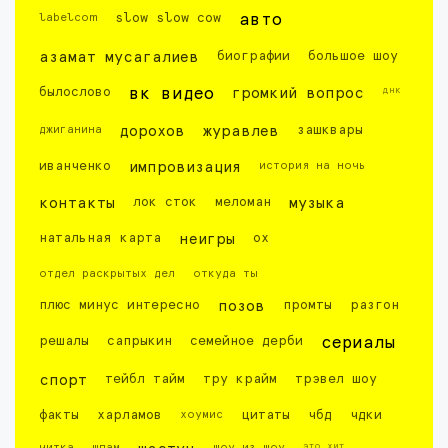
labelcom
slow slow cow
авто
азамат мусагалиев
биографии
большое шоу
днк
былослово
вк видео
громкий вопрос
джиганина
дорохов
журавлев
зашквары
иванченко
импровизация
история на ночь
контакты
лок сток
меломан
музыка
натальная карта
неигры
ох
отдел раскрытых дел
откуда ты
плюс минус интересно
позов
промты
разгон
решалы
сапрыкин
семейное дерби
сериалы
спорт
тейбл тайм
тру крайм
трэвел шоу
факты
харламов
хоумис
цитаты
чбд
чдки
это хит
читка
шпам
шоу из шоу