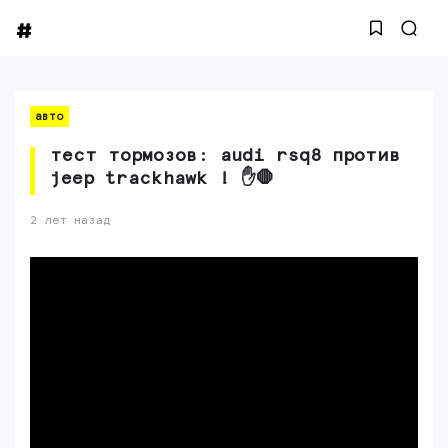
авто
тест тормозов: audi rsq8 против
jeep trackhawk ! ✋🛑
2 лет назад