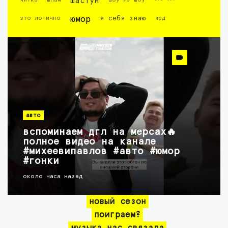
шастун
это логично
юмор
я себя знаю
ярд
авто
вспоминаем дгл на мерсах🔥
полное видео на канале
#михеевипавлов #авто #юмор
#гонки
около часа назад
новый сезон
поиграем?