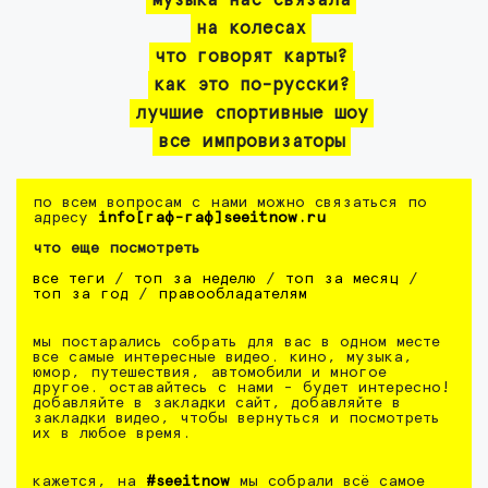
музыка нас связала
на колесах
что говорят карты?
как это по-русски?
лучшие спортивные шоу
все импровизаторы
по всем вопросам с нами можно связаться по
адресу
info[гаф-гаф]seeitnow.ru
что еще посмотреть
все теги
/
топ за неделю
/
топ за месяц
/
топ за год
/
правообладателям
мы постарались собрать для вас в одном месте
все самые интересные видео. кино, музыка,
юмор, путешествия, автомобили и многое
другое. оставайтесь с нами - будет интересно!
добавляйте в закладки сайт, добавляйте в
закладки видео, чтобы вернуться и посмотреть
их в любое время.
кажется, на
#seeitnow
мы собрали всё самое