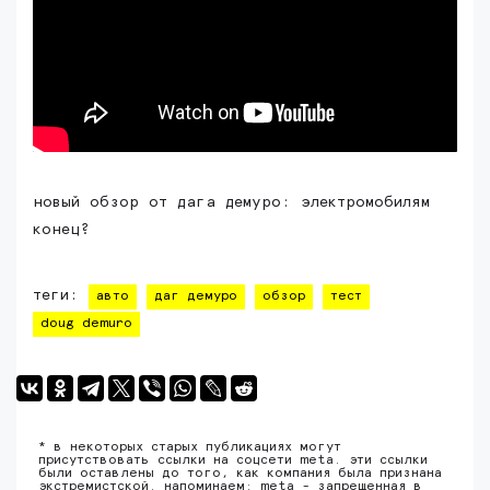
новый обзор от дага демуро: электромобилям
конец?
теги:
авто
даг демуро
обзор
тест
doug demuro
* в некоторых старых публикациях могут
присутствовать ссылки на соцсети meta. эти ссылки
были оставлены до того, как компания была признана
экстремистской. напоминаем: meta - запрещенная в