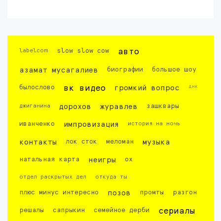
labelcom
slow slow cow
авто
азамат мусагалиев
биографии
большое шоу
днк
былослово
вк видео
громкий вопрос
джиганина
дорохов
журавлев
зашквары
иванченко
импровизация
история на ночь
контакты
лок сток
меломан
музыка
натальная карта
неигры
ох
отдел раскрытых дел
откуда ты
плюс минус интересно
позов
промты
разгон
решалы
сапрыкин
семейное дерби
сериалы