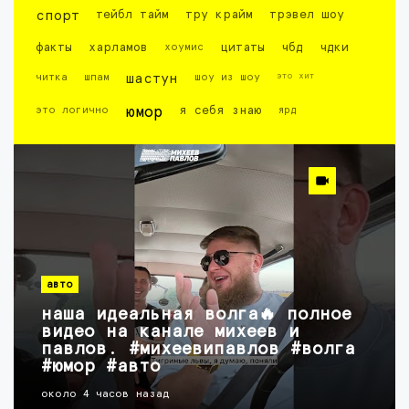
спорт
тейбл тайм
тру крайм
трэвел шоу
факты
харламов
хоумис
цитаты
чбд
чдки
это хит
читка
шпам
шастун
шоу из шоу
это логично
юмор
я себя знаю
ярд
авто
наша идеальная волга🔥 полное
видео на канале михеев и
павлов. #михеевипавлов #волга
#юмор #авто
около 4 часов назад