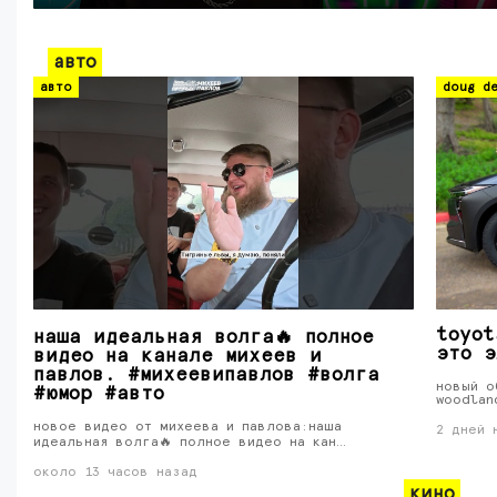
авто
авто
doug de
toyot
наша идеальная волга🔥 полное
это э
видео на канале михеев и
павлов. #михеевипавлов #волга
новый о
#юмор #авто
woodlan
новое видео от михеева и павлова:наша
2 дней 
идеальная волга🔥 полное видео на кан…
около 13 часов назад
кино