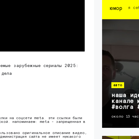
юмор
я се
аемые зарубежные сериалы 2025:
 дела
авто
наша ид
канале 
#волга 
около 13 час
ылки на соцсети meta. эти ссылки были
ской. напоминаем: meta - запрещенная в
ользовано оригинальное описание видео,
дминистрация сайта не имеет никакого