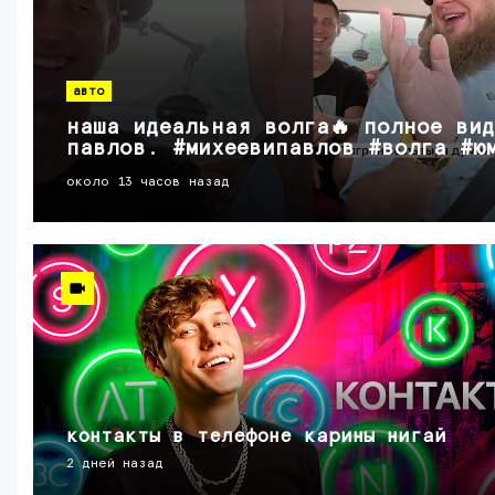
авто
наша идеальная волга🔥 полное ви
павлов. #михеевипавлов #волга #ю
около 13 часов назад
контакты в телефоне карины нигай
2 дней назад