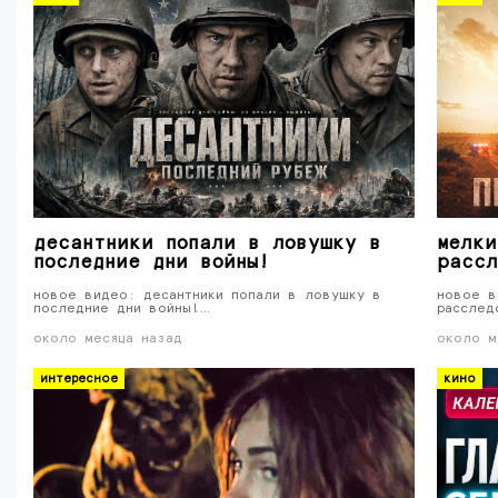
десантники попали в ловушку в
мелки
последние дни войны!
рассл
новое видео: десантники попали в ловушку в
новое в
последние дни войны!…
расслед
около месяца назад
около м
интересное
кино