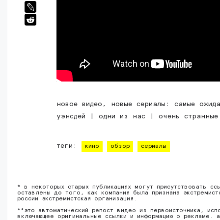
новое видео, новые сериалы: самые ожид
уэнсдей | одни из нас | очень странные
теги:
кино
обзор
сериалы
* в некоторых старых публикациях могут присутствовать сс
оставлены до того, как компания была признана экстремист
россии экстремистская организация.
**это автоматический репост видео из первоисточника, исп
включающее оригинальные ссылки и информацию о рекламе. а