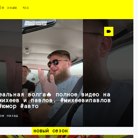
бя знаю
ярд
еальная волга🔥 полное видео на
михеев и павлов. #михеевипавлов
#юмор #авто
ов назад
новый сезон