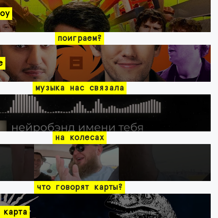
оу
поиграем?
e
музыка нас связала
на колесах
что говорят карты?
 карта