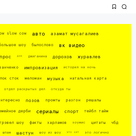
ow slow cow
авто
азамат мусагалиев
большое шоу
былослово
вк видео
днк
прос
джиганина
дорохов
журавлев
ванченко
импровизация
история на ночь
лок сток
меломан
музыка
натальная карта
отдел раскрытых дел
откуда ты
интересно
позов
промты
разгон
решалы
емейное дерби
сериалы
спорт
тейбл тайм
трэвел шоу
факты
харламов
хоумис
цитаты
чбд
это хит
шпам
шастун
шоу из шоу
это логично