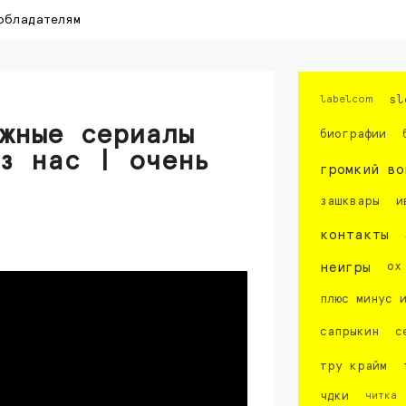
обладателям
labelcom
sl
жные сериалы
биографии
з нас | очень
громкий во
зашквары
и
контакты
неигры
ох
плюс минус 
сапрыкин
с
тру крайм
чдки
читка