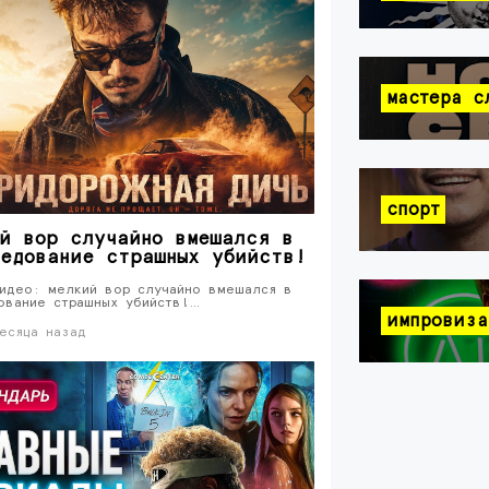
мастера с
спорт
й вор случайно вмешался в
едование страшных убийств!
идео: мелкий вор случайно вмешался в
ование страшных убийств!…
импровиза
есяца назад