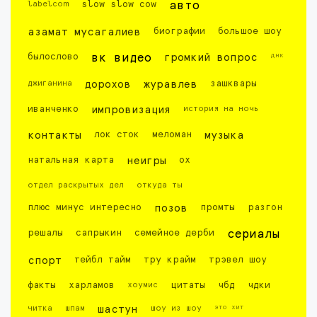
labelcom
slow slow cow
авто
азамат мусагалиев
биографии
большое шоу
днк
былослово
вк видео
громкий вопрос
джиганина
дорохов
журавлев
зашквары
иванченко
импровизация
история на ночь
контакты
лок сток
меломан
музыка
натальная карта
неигры
ох
отдел раскрытых дел
откуда ты
плюс минус интересно
позов
промты
разгон
решалы
сапрыкин
семейное дерби
сериалы
спорт
тейбл тайм
тру крайм
трэвел шоу
факты
харламов
хоумис
цитаты
чбд
чдки
это хит
читка
шпам
шастун
шоу из шоу