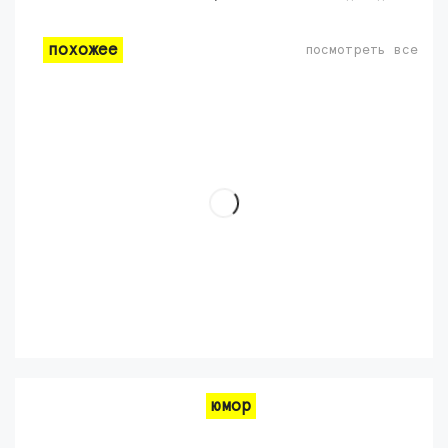
похожее
посмотреть все
юмор