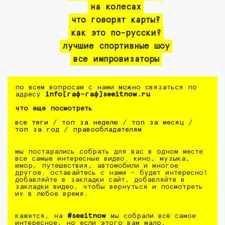
на колесах
что говорят карты?
как это по-русски?
лучшие спортивные шоу
все импровизаторы
по всем вопросам с нами можно связаться по
адресу
info[гаф-гаф]seeitnow.ru
что еще посмотреть
все теги
/
топ за неделю
/
топ за месяц
/
топ за год
/
правообладателям
мы постарались собрать для вас в одном месте
все самые интересные видео. кино, музыка,
юмор, путешествия, автомобили и многое
другое. оставайтесь с нами - будет интересно!
добавляйте в закладки сайт, добавляйте в
закладки видео, чтобы вернуться и посмотреть
их в любое время.
кажется, на
#seeitnow
мы собрали всё самое
интересное, но если этого вам мало,