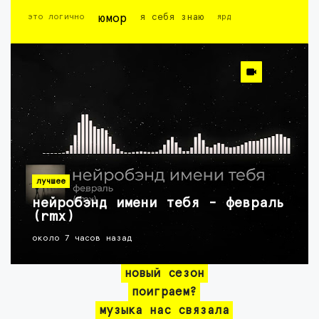
это логично
юмор
я себя знаю
ярд
лучшее
нейробэнд имени тебя - февраль
(rmx)
около 7 часов назад
новый сезон
поиграем?
музыка нас связала