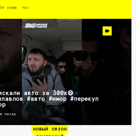
бя знаю
ярд
искали авто за 300к😄
ипавлов #авто #юмор #перекуп
ор
ов назад
новый сезон