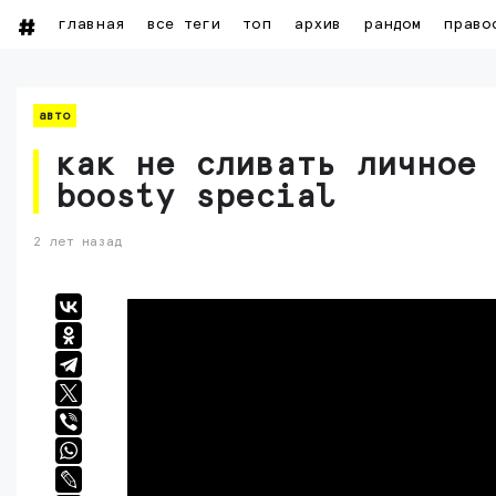
главная
все теги
топ
архив
рандом
право
авто
как не сливать личное
boosty special
2 лет назад