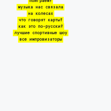
поиграем?
музыка нас связала
на колесах
что говорят карты?
как это по-русски?
лучшие спортивные шоу
все импровизаторы