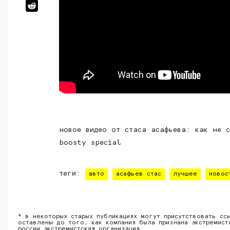
новое видео от стаса асафьева: как не с
boosty special
теги:
авто
асафьев стас
лучшее
новос
* в некоторых старых публикациях могут присутствовать сс
оставлены до того, как компания была признана экстремист
россии экстремистская организация.