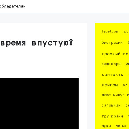
обладателям
labelcom
sl
 время впустую?
биографии
громкий во
зашквары
и
контакты
неигры
ох
плюс минус 
сапрыкин
с
тру крайм
чдки
читка