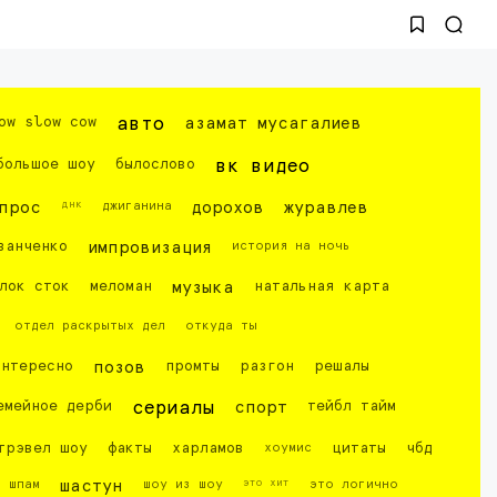
ow slow cow
авто
азамат мусагалиев
большое шоу
былослово
вк видео
днк
прос
джиганина
дорохов
журавлев
ванченко
импровизация
история на ночь
лок сток
меломан
музыка
натальная карта
отдел раскрытых дел
откуда ты
интересно
позов
промты
разгон
решалы
емейное дерби
сериалы
спорт
тейбл тайм
трэвел шоу
факты
харламов
хоумис
цитаты
чбд
это хит
шпам
шастун
шоу из шоу
это логично