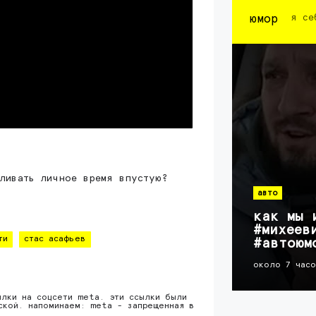
юмор
я се
ливать личное время впустую?
авто
как мы 
#михеев
ти
стас асафьев
#автоюм
около 7 час
ылки на соцсети meta. эти ссылки были
ской. напоминаем: meta - запрещенная в