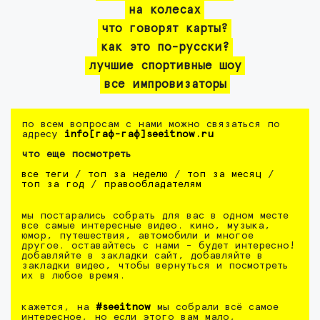
на колесах
что говорят карты?
как это по-русски?
лучшие спортивные шоу
все импровизаторы
по всем вопросам с нами можно связаться по
адресу
info[гаф-гаф]seeitnow.ru
что еще посмотреть
все теги
/
топ за неделю
/
топ за месяц
/
топ за год
/
правообладателям
мы постарались собрать для вас в одном месте
все самые интересные видео. кино, музыка,
юмор, путешествия, автомобили и многое
другое. оставайтесь с нами - будет интересно!
добавляйте в закладки сайт, добавляйте в
закладки видео, чтобы вернуться и посмотреть
их в любое время.
кажется, на
#seeitnow
мы собрали всё самое
интересное, но если этого вам мало,