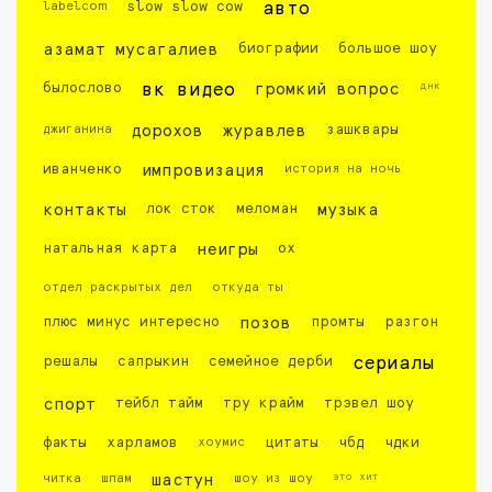
labelcom
slow slow cow
авто
азамат мусагалиев
биографии
большое шоу
днк
былослово
вк видео
громкий вопрос
джиганина
дорохов
журавлев
зашквары
иванченко
импровизация
история на ночь
контакты
лок сток
меломан
музыка
натальная карта
неигры
ох
отдел раскрытых дел
откуда ты
плюс минус интересно
позов
промты
разгон
решалы
сапрыкин
семейное дерби
сериалы
спорт
тейбл тайм
тру крайм
трэвел шоу
факты
харламов
хоумис
цитаты
чбд
чдки
это хит
читка
шпам
шастун
шоу из шоу