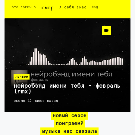
это логично
юмор
я себя знаю
ярд
лучшее
нейробэнд имени тебя - февраль
(rmx)
около 12 часов назад
новый сезон
поиграем?
музыка нас связала