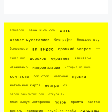
labelcom
slow slow cow
авто
азамат мусагалиев
биографии
большое шоу
днк
былослово
вк видео
громкий вопрос
джиганина
дорохов
журавлев
зашквары
иванченко
импровизация
история на ночь
контакты
лок сток
меломан
музыка
натальная карта
неигры
ох
отдел раскрытых дел
откуда ты
плюс минус интересно
позов
промты
разгон
решалы
сапрыкин
семейное дерби
сериалы