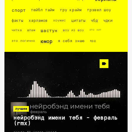
спорт
тейбл тайм
тру крайм
трэвел шоу
факты
харламов
хоумис
цитаты
чбд
чдки
это хит
читка
шпам
шастун
шоу из шоу
это логично
юмор
я себя знаю
ярд
лучшее
нейробэнд имени тебя - февраль
(rmx)