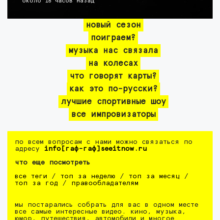
около 16 часов назад
новый сезон
поиграем?
музыка нас связала
на колесах
что говорят карты?
как это по-русски?
лучшие спортивные шоу
все импровизаторы
по всем вопросам с нами можно связаться по
адресу
info[гаф-гаф]seeitnow.ru
что еще посмотреть
все теги
/
топ за неделю
/
топ за месяц
/
топ за год
/
правообладателям
мы постарались собрать для вас в одном месте
все самые интересные видео. кино, музыка,
юмор, путешествия, автомобили и многое