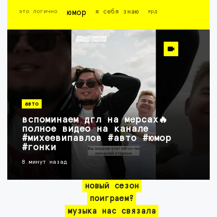
это логично
юмор
я себя знаю
ярд
авто
вспоминаем дгл на мерсах🔥
полное видео на канале
#михеевипавлов #авто #юмор
#гонки
8 минут назад
новый сезон
поиграем?
музыка нас связала