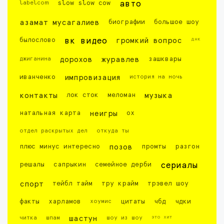
labelcom
slow slow cow
авто
азамат мусагалиев
биографии
большое шоу
днк
былослово
вк видео
громкий вопрос
джиганина
дорохов
журавлев
зашквары
иванченко
импровизация
история на ночь
контакты
лок сток
меломан
музыка
натальная карта
неигры
ох
отдел раскрытых дел
откуда ты
плюс минус интересно
позов
промты
разгон
решалы
сапрыкин
семейное дерби
сериалы
спорт
тейбл тайм
тру крайм
трэвел шоу
факты
харламов
хоумис
цитаты
чбд
чдки
это хит
читка
шпам
шастун
шоу из шоу