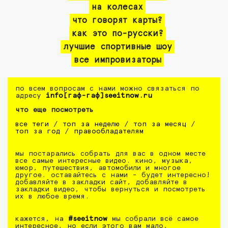
на колесах
что говорят карты?
как это по-русски?
лучшие спортивные шоу
все импровизаторы
по всем вопросам с нами можно связаться по
адресу
info[гаф-гаф]seeitnow.ru
что еще посмотреть
все теги
/
топ за неделю
/
топ за месяц
/
топ за год
/
правообладателям
мы постарались собрать для вас в одном месте
все самые интересные видео. кино, музыка,
юмор, путешествия, автомобили и многое
другое. оставайтесь с нами - будет интересно!
добавляйте в закладки сайт, добавляйте в
закладки видео, чтобы вернуться и посмотреть
их в любое время.
кажется, на
#seeitnow
мы собрали всё самое
интересное, но если этого вам мало,