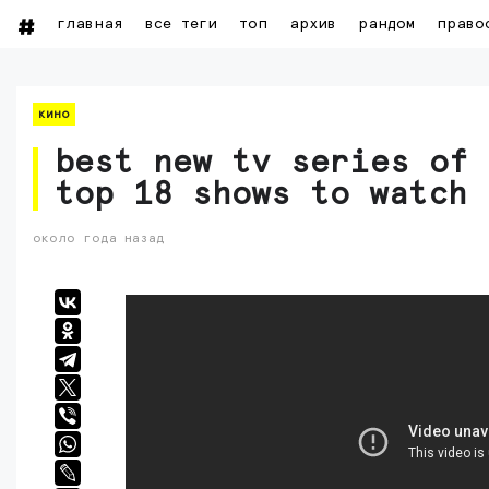
главная
все теги
топ
архив
рандом
право
кино
best new tv series of 
top 18 shows to watch 
около года назад