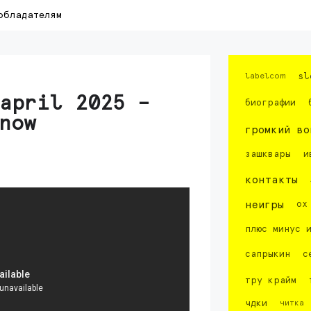
обладателям
labelcom
sl
april 2025 –
биографии
now
громкий во
зашквары
и
контакты
неигры
ох
плюс минус 
сапрыкин
с
тру крайм
чдки
читка