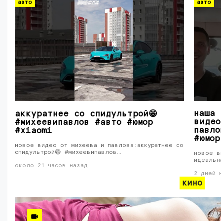
авто
авто
наша 
аккуратнее со спидультрой😁
видео
#михеевипавлов #авто #юмор
павло
#xiaomi
#юмор
новое видео от михеева и павлова:аккуратнее со
спидультрой😁 #михеевипавлов…
новое в
идеальн
около 21 часов назад
2 дней 
кино