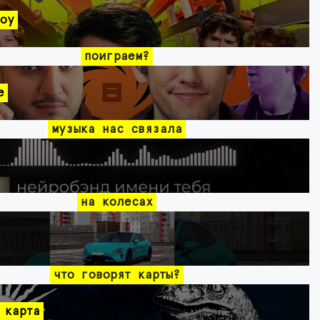
оу
поиграем?
e
музыка нас связала
на колесах
что говорят карты?
 карта