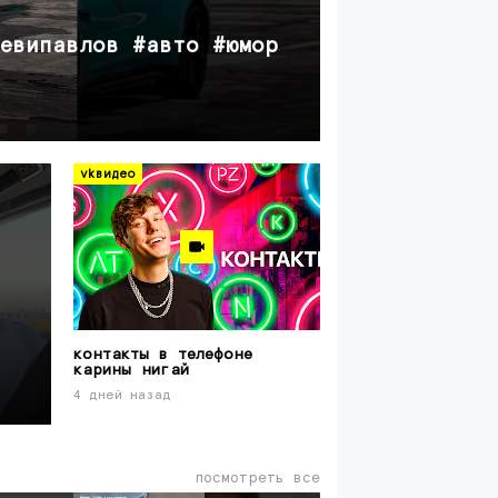
авто
еевипавлов #авто #юмор
автопилот 
8 дней назад
vkвидео
контакты в телефоне
карины нигай
4 дней назад
посмотреть все