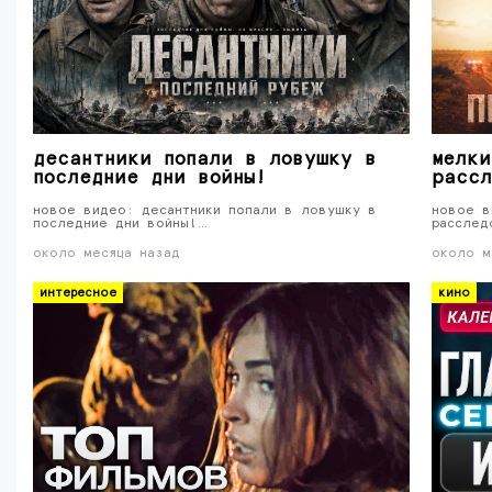
десантники попали в ловушку в
мелки
последние дни войны!
рассл
новое видео: десантники попали в ловушку в
новое в
последние дни войны!…
расслед
около месяца назад
около м
интересное
кино