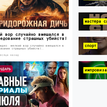
мастера с
й вор случайно вмешался в
едование страшных убийств!
спорт
идео: мелкий вор случайно вмешался в
ование страшных убийств!…
есяца назад
импровиза