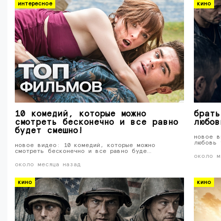
интересное
кино
10 комедий, которые можно
брать
смотреть бесконечно и все равно
любов
будет смешно!
новое в
любовь 
новое видео: 10 комедий, которые можно
смотреть бесконечно и все равно буде…
около м
около месяца назад
кино
кино