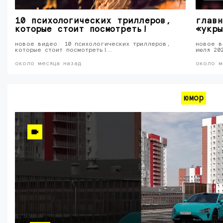
10 психологических триллеров,
главн
которые стоит посмотреть!
«укры
новое видео: 10 психологических триллеров,
новое в
которые стоит посмотреть!…
июля 20
около месяца назад
около м
юмор