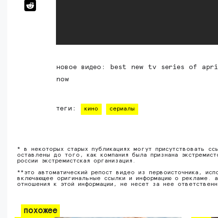
новое видео: best new tv series of apr
now
теги:
кино
сериалы
* в некоторых старых публикациях могут присутствовать сс
оставлены до того, как компания была признана экстремист
россии экстремистская организация.
**это автоматический репост видео из первоисточника, исп
включающее оригинальные ссылки и информацию о рекламе. а
отношения к этой информации, не несет за нее ответствен
похожее