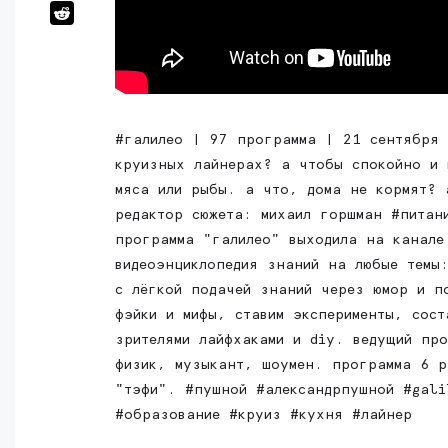
#галилео | 97 программа | 21 сентября 
круизных лайнерах? а чтобы спокойно и 
мяса или рыбы. а что, дома не кормят? 
редактор сюжета: михаил горшман #питан
программа "галилео" выходила на канале
видеоэнциклопедия знаний на любые темы
с лёгкой подачей знаний через юмор и п
фэйки и мифы, ставим эксперименты, сост
зрителями лайфхаками и diy. ведущий пр
физик, музыкант, шоумен. программа 6 р
"тэфи". #пушной #александрпушной #gal
#образование #круиз #кухня #лайнер