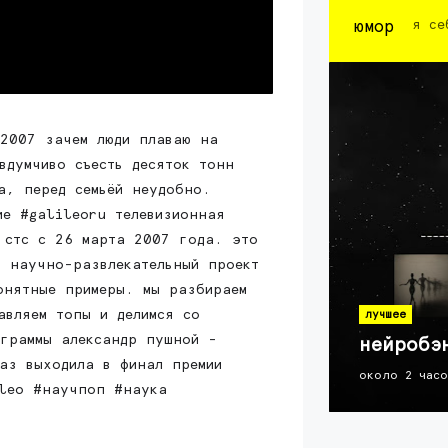
юмор
я се
2007 зачем люди плаваю на
вдумчиво съесть десяток тонн
а, перед семьёй неудобно.
ие #galileoru телевизионная
 стс с 26 марта 2007 года. это
: научно-развлекательный проект
онятные примеры. мы разбираем
авляем топы и делимся со
лучшее
ограммы александр пушной -
нейробэ
аз выходила в финал премии
около 2 час
ileo #научпоп #наука