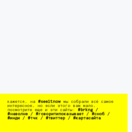
кажется, на
#seeitnow
мы собрали всё самое
интересное, но если этого вам мало,
посмотрите еще и эти сайты:
#brkng
/
#наволне
/
#говоритипоказывает
/
#сноб
/
#инди
/
#тчк
/
#твиттер
/
#картасайта