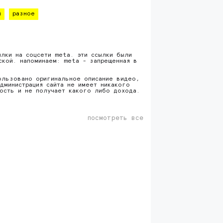
й
разное
ылки на соцсети meta. эти ссылки были
ской. напоминаем: meta - запрещенная в
ользовано оригинальное описание видео,
дминистрация сайта не имеет никакого
ность и не получает какого либо дохода.
посмотреть все