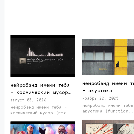
нейробэнд имени т
нейробэнд имени тебя
- акустика
- космический мусор
ноябрь 22, 2025
(rmx)
август 03, 2026
нейробэнд имени тебя
нейробэнд имени тебя -
акустика (function.
космический мусор (rmx...