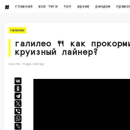
главная
все теги
топ
архив
рандом
право
галилео
галилео 🍴 как прокорм
круизный лайнер?
около года назад