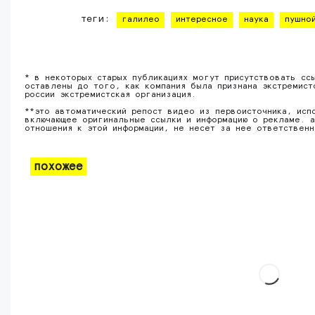
теги:
галилео
интересное
наука
пушно
* в некоторых старых публикациях могут присутствовать сс
оставлены до того, как компания была признана экстремист
россии экстремистская организация.
**это автоматический репост видео из первоисточника, исп
включающее оригинальные ссылки и информацию о рекламе. а
отношения к этой информации, не несет за нее ответствен
похожее