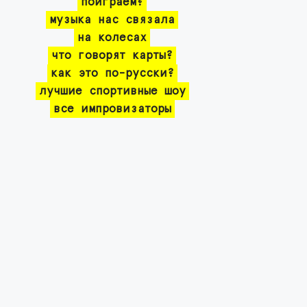
поиграем?
музыка нас связала
на колесах
что говорят карты?
как это по-русски?
лучшие спортивные шоу
все импровизаторы