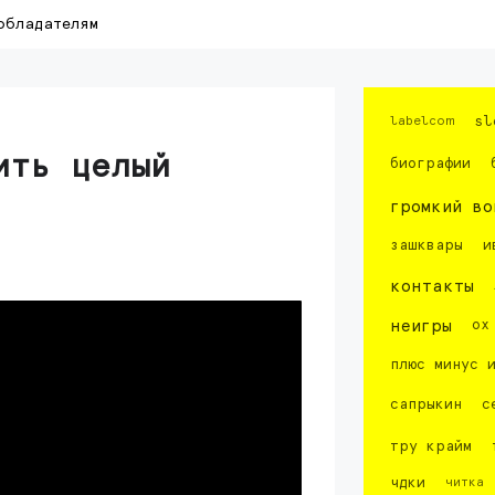
обладателям
labelcom
sl
ить целый
биографии
громкий во
зашквары
и
контакты
неигры
ох
плюс минус 
сапрыкин
с
тру крайм
чдки
читка