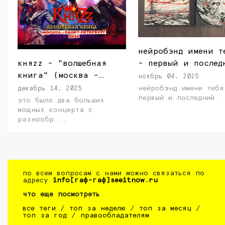
нейробэнд имени т
- первый и послед
княzz - "волшебная
книга" (москва -
ноябрь 04, 2025
санкт-петербург,
нейробэнд имени тебя
декабрь 14, 2025
первый и 
2024)
это было два больших
мощных концерта с
разнообр...
по всем вопросам с нами можно связаться по
адресу
info[гаф-гаф]seeitnow.ru
что еще посмотреть
все теги
/
топ за неделю
/
топ за месяц
/
топ за год
/
правообладателям