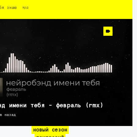
бя знаю
ярд
нд имени тебя - февраль (rmx)
ов назад
новый сезон