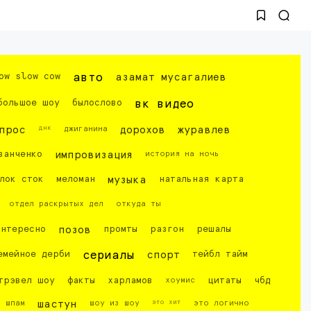
ow slow cow
авто
азамат мусагалиев
большое шоу
былослово
вк видео
днк
прос
джиганина
дорохов
журавлев
ванченко
импровизация
история на ночь
лок сток
меломан
музыка
натальная карта
отдел раскрытых дел
откуда ты
интересно
позов
промты
разгон
решалы
емейное дерби
сериалы
спорт
тейбл тайм
трэвел шоу
факты
харламов
хоумис
цитаты
чбд
это хит
шпам
шастун
шоу из шоу
это логично