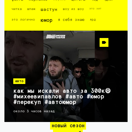
это хит
читка
шпам
шастун
шоу из шоу
это логично
юмор
я себя знаю
ярд
авто
как мы искали авто за 300к😄
#михеевипавлов #авто #юмор
#перекуп #автоюмор
около 3 часов назад
новый сезон