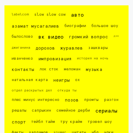
labelcom
slow slow cow
авто
азамат мусагалиев
биографии
большое шоу
днк
былослово
вк видео
громкий вопрос
джиганина
дорохов
журавлев
зашквары
иванченко
импровизация
история на ночь
контакты
лок сток
меломан
музыка
натальная карта
неигры
ох
отдел раскрытых дел
откуда ты
плюс минус интересно
позов
промты
разгон
решалы
сапрыкин
семейное дерби
сериалы
спорт
тейбл тайм
тру крайм
трэвел шоу
факты
харламов
хоумис
цитаты
чбд
чдки