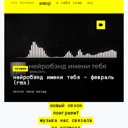
это логично
юмор
я себя знаю
ярд
лучшее
нейробэнд имени тебя - февраль
(rmx)
около часа назад
новый сезон
поиграем?
музыка нас связала