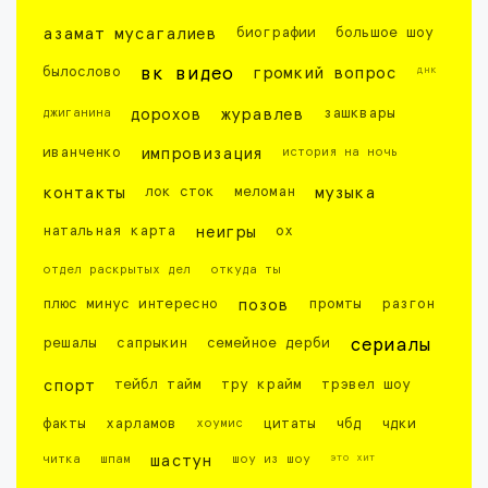
азамат мусагалиев
биографии
большое шоу
днк
былослово
вк видео
громкий вопрос
джиганина
дорохов
журавлев
зашквары
иванченко
импровизация
история на ночь
контакты
лок сток
меломан
музыка
натальная карта
неигры
ох
отдел раскрытых дел
откуда ты
плюс минус интересно
позов
промты
разгон
решалы
сапрыкин
семейное дерби
сериалы
спорт
тейбл тайм
тру крайм
трэвел шоу
факты
харламов
хоумис
цитаты
чбд
чдки
это хит
читка
шпам
шастун
шоу из шоу