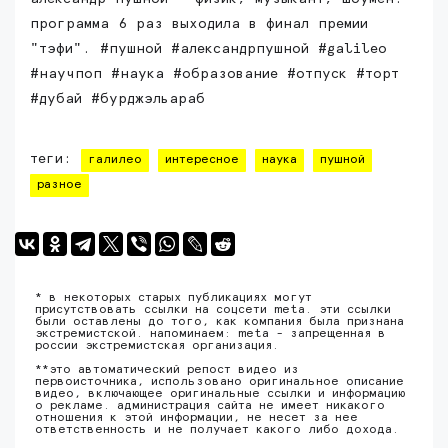
программа 6 раз выходила в финал премии
"тэфи". #пушной #александрпушной #galileo
#научпоп #наука #образование #отпуск #торт
#дубай #бурджэльараб
теги:
галилео
интересное
наука
пушной
разное
* в некоторых старых публикациях могут
присутствовать ссылки на соцсети meta. эти ссылки
были оставлены до того, как компания была признана
экстремистской. напоминаем: meta - запрещенная в
россии экстремистская организация.
**это автоматический репост видео из
первоисточника, использовано оригинальное описание
видео, включающее оригинальные ссылки и информацию
о рекламе. администрация сайта не имеет никакого
отношения к этой информации, не несет за нее
ответственность и не получает какого либо дохода.