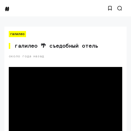
галилео
галилео 🌴 съедобный отель
около года назад