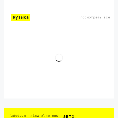
музыка
посмотреть все
labelcom
slow slow cow
авто