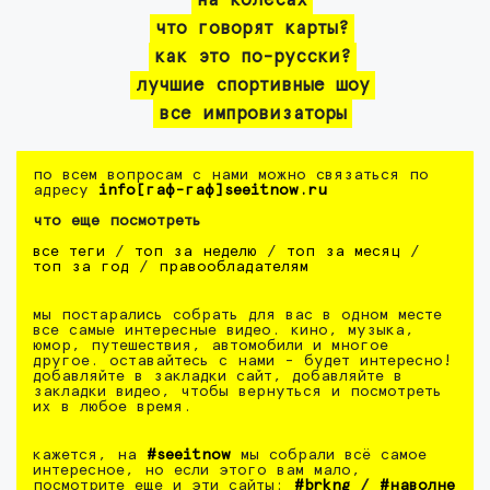
на колесах
что говорят карты?
как это по-русски?
лучшие спортивные шоу
все импровизаторы
по всем вопросам с нами можно связаться по
адресу
info[гаф-гаф]seeitnow.ru
что еще посмотреть
все теги
/
топ за неделю
/
топ за месяц
/
топ за год
/
правообладателям
мы постарались собрать для вас в одном месте
все самые интересные видео. кино, музыка,
юмор, путешествия, автомобили и многое
другое. оставайтесь с нами - будет интересно!
добавляйте в закладки сайт, добавляйте в
закладки видео, чтобы вернуться и посмотреть
их в любое время.
кажется, на
#seeitnow
мы собрали всё самое
интересное, но если этого вам мало,
посмотрите еще и эти сайты:
#brkng
/
#наволне