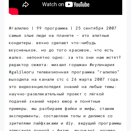
#галилео | 99 программа | 25 сентября 2007
самые злые люди на планете - это элитные
кондитеры. вечно сделают что-нибудь
вкусненькое, но до того красивое, что есть
жалко. непонятно одно: за что они нам мстят?
редактор сюжета: михаил горшман #кулинария
#galileoru телевизионная программа "галилео"
выходила на канале стс с 26 марта 2007 года.
это видеоэнциклопедия знаний на любые темы:
научно-развлекательный проект с лёгкой
подачей знаний через юмор и понятные
примеры. мы разбираем фэйки и мифы, ставим
эксперименты, составляем топы и делимся со
зрителями лайфхаками и diy. ведущий программы
александр пушной - физик, музыкант, шоумен.