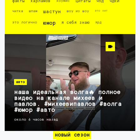
факты
харламов
хоумис
цитаты
чбд
чдки
это хит
читка
шпам
шастун
шоу из шоу
это логично
юмор
я себя знаю
ярд
авто
наша идеальная волга🔥 полное
видео на канале михеев и
павлов. #михеевипавлов #волга
#юмор #авто
около 6 часов назад
новый сезон