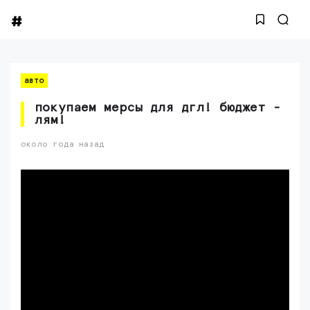
авто
покупаем мерсы для дгл! бюджет -
лям!
около года назад