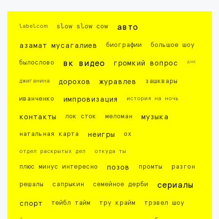
labelcom
slow slow cow
авто
азамат мусагалиев
биографии
большое шоу
днк
былослово
вк видео
громкий вопрос
джиганина
дорохов
журавлев
зашквары
иванченко
импровизация
история на ночь
контакты
лок сток
меломан
музыка
натальная карта
неигры
ох
отдел раскрытых дел
откуда ты
плюс минус интересно
позов
промты
разгон
решалы
сапрыкин
семейное дерби
сериалы
спорт
тейбл тайм
тру крайм
трэвел шоу