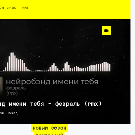
бя знаю
ярд
нд имени тебя - февраль (rmx)
ов назад
новый сезон