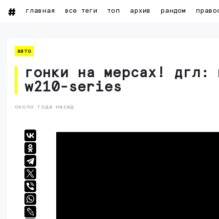
главная
все теги
топ
архив
рандом
право
авто
гонки на мерсах! дгл: 
w210-series
около года назад