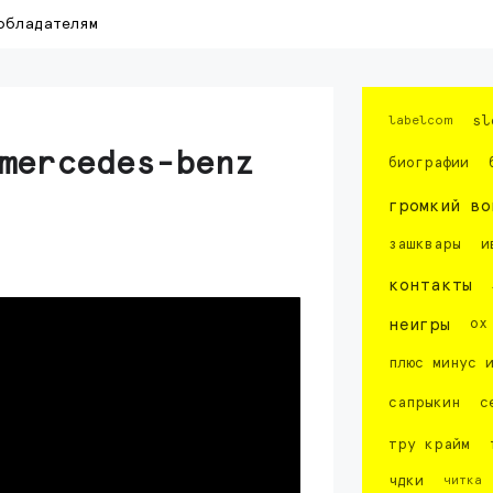
обладателям
labelcom
sl
mercedes-benz
биографии
громкий во
зашквары
и
контакты
неигры
ох
плюс минус 
сапрыкин
с
тру крайм
чдки
читка