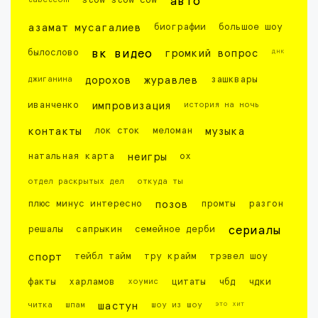
slow slow cow
авто
азамат мусагалиев
биографии
большое шоу
днк
былослово
вк видео
громкий вопрос
джиганина
дорохов
журавлев
зашквары
иванченко
импровизация
история на ночь
контакты
лок сток
меломан
музыка
натальная карта
неигры
ох
отдел раскрытых дел
откуда ты
плюс минус интересно
позов
промты
разгон
решалы
сапрыкин
семейное дерби
сериалы
спорт
тейбл тайм
тру крайм
трэвел шоу
факты
харламов
хоумис
цитаты
чбд
чдки
это хит
читка
шпам
шастун
шоу из шоу