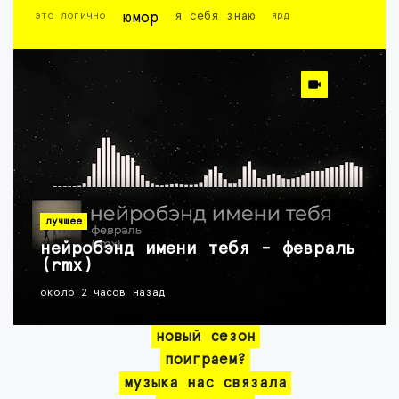
это логично
юмор
я себя знаю
ярд
лучшее
нейробэнд имени тебя - февраль
(rmx)
около 2 часов назад
новый сезон
поиграем?
музыка нас связала