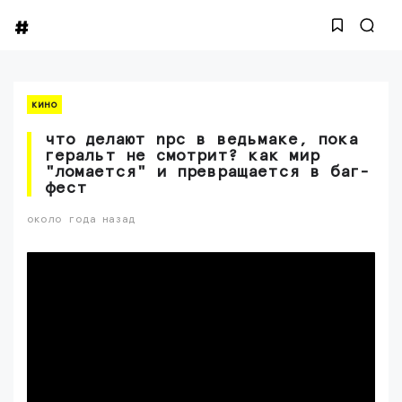
кино
что делают npc в ведьмаке, пока
геральт не смотрит? как мир
"ломается" и превращается в баг-
фест
около года назад