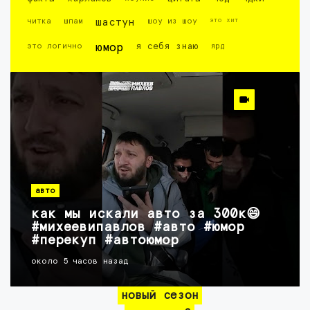
это хит
читка
шпам
шастун
шоу из шоу
это логично
юмор
я себя знаю
ярд
авто
как мы искали авто за 300к😄
#михеевипавлов #авто #юмор
#перекуп #автоюмор
около 5 часов назад
новый сезон