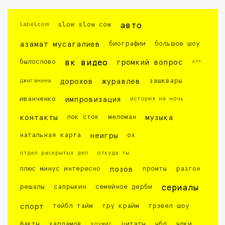
labelcom
slow slow cow
авто
азамат мусагалиев
биографии
большое шоу
днк
былослово
вк видео
громкий вопрос
джиганина
дорохов
журавлев
зашквары
иванченко
импровизация
история на ночь
контакты
лок сток
меломан
музыка
натальная карта
неигры
ох
отдел раскрытых дел
откуда ты
плюс минус интересно
позов
промты
разгон
решалы
сапрыкин
семейное дерби
сериалы
спорт
тейбл тайм
тру крайм
трэвел шоу
факты
харламов
хоумис
цитаты
чбд
чдки