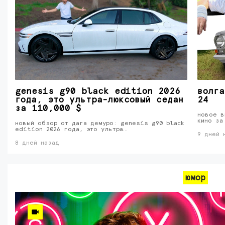
genesis g90 black edition 2026
волга
года, это ультра-люксовый седан
24
за 110,000 $
новое в
кино за
новый обзор от дага демуро: genesis g90 black
edition 2026 года, это ультра…
9 дней 
8 дней назад
юмор