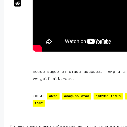
новое видео от стаса асафьева: жир и с
vw golf alltrack.
теги:
авто
асафьев стас
документалка
тест
* в некоторых старых публикациях могут присутствовать сс