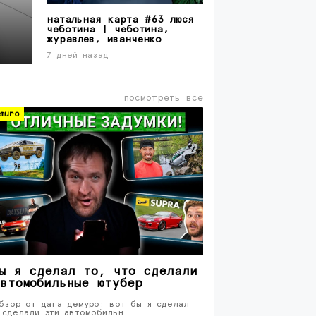
натальная карта #63 люся
чеботина | чеботина,
журавлев, иванченко
7 дней назад
посмотреть все
muro
ы я сделал то, что сделали
втомобильные ютубер
бзор от дага демуро: вот бы я сделал
 сделали эти автомобильн…