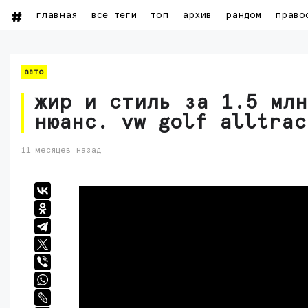
главная
все теги
топ
архив
рандом
право
авто
жир и стиль за 1.5 млн
нюанс. vw golf alltrac
11 месяцев назад