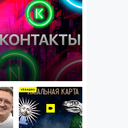
vkвидео
промты: ал
8 дней назад
vkвидео