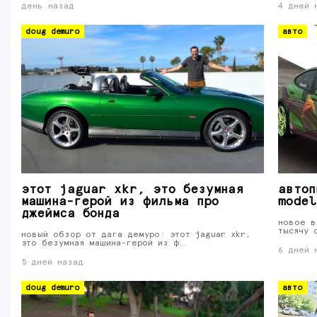
день назад
4 дней 
doug demuro
авто
этот jaguar xkr, это безумная
автоп
машина-герой из фильма про
model
джеймса бонда
новое в
тысячу 
новый обзор от дага демуро: этот jaguar xkr,
это безумная машина-герой из ф…
6 дней 
5 дней назад
doug demuro
авто