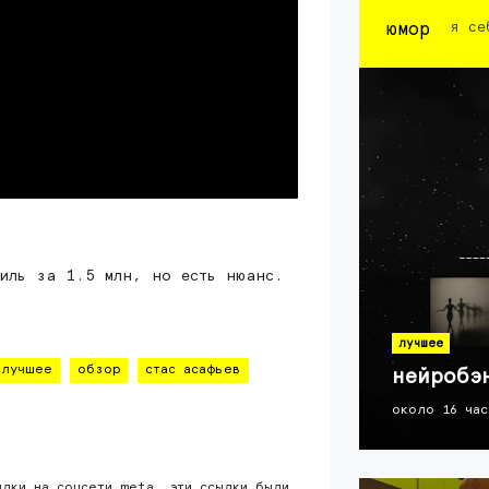
юмор
я се
тиль за 1.5 млн, но есть нюанс.
лучшее
лучшее
обзор
стас асафьев
нейробэ
около 16 час
ылки на соцсети meta. эти ссылки были