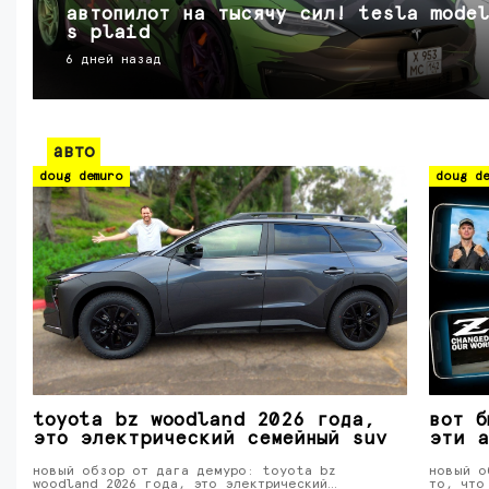
автопилот на тысячу сил! tesla model
s plaid
6 дней назад
авто
doug demuro
doug de
toyota bz woodland 2026 года,
вот б
это электрический семейный suv
эти а
новый обзор от дага демуро: toyota bz
новый о
woodland 2026 года, это электрический…
то, что