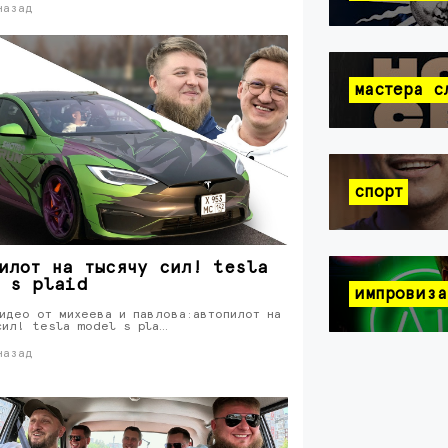
назад
мастера с
спорт
илот на тысячу сил! tesla
 s plaid
импровиза
идео от михеева и павлова:автопилот на
сил! tesla model s pla…
назад