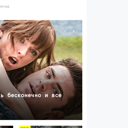
назад
кино
ть бесконечно и все
мелкий вор
убийств!
около месяца наза