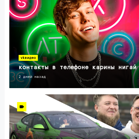
vkвидео
контакты в телефоне карины нигай
2 дней назад