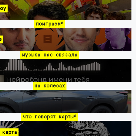
оу
поиграем?
e
музыка нас связала
на колесах
что говорят карты?
 карта