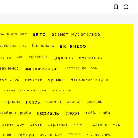
ow slow cow
авто
азамат мусагалиев
большое шоу
былослово
вк видео
днк
прос
джиганина
дорохов
журавлев
ванченко
импровизация
история на ночь
лок сток
меломан
музыка
натальная карта
отдел раскрытых дел
откуда ты
интересно
позов
промты
разгон
решалы
емейное дерби
сериалы
спорт
тейбл тайм
трэвел шоу
факты
харламов
хоумис
цитаты
чбд
это хит
шпам
шастун
шоу из шоу
это логично