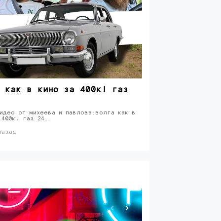
 как в кино за 400к! газ
идео от михеева и павлова:волга как в
 400к! газ 24…
назад