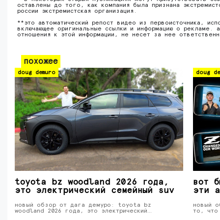
оставлены до того, как компания была признана экстремист
россии экстремистская организация.
**это автоматический репост видео из первоисточника, исп
включающее оригинальные ссылки и информацию о рекламе. а
отношения к этой информации, не несет за нее ответствен
похожее
doug demuro
doug de
toyota bz woodland 2026 года,
вот б
это электрический семейный suv
эти а
новый обзор от дага демуро: toyota bz
новый о
woodland 2026 года, это электрический…
то, что