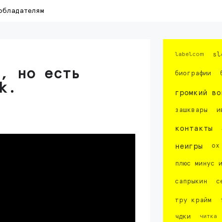
обладателям
labelcom
sl
, но есть
биографии
k.
громкий во
зашквары
и
контакты
неигры
ох
плюс минус 
сапрыкин
с
тру крайм
чдки
читка