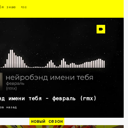
бя знаю
ярд
нд имени тебя - февраль (rmx)
ов назад
новый сезон