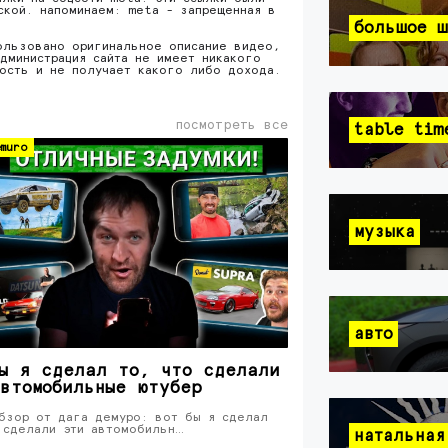
ской. напоминаем: meta - запрещенная в
большое ш
ользовано оригинальное описание видео,
дминистрация сайта не имеет никакого
ность и не получает какого либо дохода.
посмотреть все
table tim
muro
музыка
авто
ы я сделал то, что сделали
втомобильные ютубер
бзор от дага демуро: вот бы я сделал
 сделали эти автомобильн…
натальная