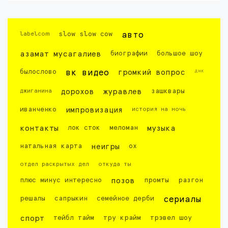
labelcom
slow slow cow
авто
азамат мусагалиев
биографии
большое шоу
днк
былослово
вк видео
громкий вопрос
джиганина
дорохов
журавлев
зашквары
иванченко
импровизация
история на ночь
контакты
лок сток
меломан
музыка
натальная карта
неигры
ох
отдел раскрытых дел
откуда ты
плюс минус интересно
позов
промты
разгон
решалы
сапрыкин
семейное дерби
сериалы
спорт
тейбл тайм
тру крайм
трэвел шоу