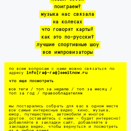
поиграем?
музыка нас связала
на колесах
что говорят карты?
как это по-русски?
лучшие спортивные шоу
все импровизаторы
по всем вопросам с нами можно связаться по
адресу
info[гаф-гаф]seeitnow.ru
что еще посмотреть
все теги
/
топ за неделю
/
топ за месяц
/
топ за год
/
правообладателям
мы постарались собрать для вас в одном месте
все самые интересные видео. кино, музыка,
юмор, путешествия, автомобили и многое
другое. оставайтесь с нами - будет интересно!
добавляйте в закладки сайт, добавляйте в
закладки видео, чтобы вернуться и посмотреть
их в любое время.