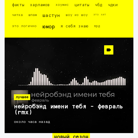
факты
харламов
хоумис
цитаты
чбд
чдки
это хит
читка
шпам
шастун
шоу из шоу
это логично
юмор
я себя знаю
ярд
лучшее
нейробэнд имени тебя - февраль
(rmx)
около часа назад
новый сезон