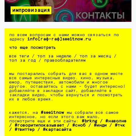
импровизация
по всем вопросам с нами можно связаться по
адресу
info[гаф-гаф]seeitnow.ru
что еще посмотреть
все теги
/
топ за неделю
/
топ за месяц
/
топ за год
/
правообладателям
мы постарались собрать для вас в одном месте
все самые интересные видео. кино, музыка,
юмор, путешествия, автомобили и многое
другое. оставайтесь с нами - будет интересно!
добавляйте в закладки сайт, добавляйте в
закладки видео, чтобы вернуться и посмотреть
их в любое время.
кажется, на
#seeitnow
мы собрали всё самое
интересное, но если этого вам мало,
посмотрите еще и эти сайты:
#brkng
/
#наволне
/
#говоритипоказывает
/
#сноб
/
#инди
/
#тчк
/
#твиттер
/
#картасайта