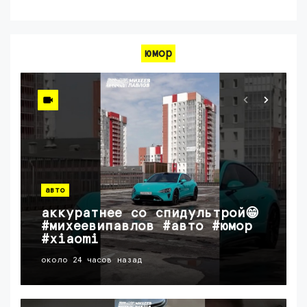
юмор
авто
аккуратнее со спидультрой😁
#михеевипавлов #авто #юмор
#xiaomi
около 24 часов назад