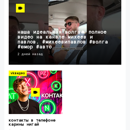
наша идеальная волга🔥 полное
видео на канале михеев и
павлов. #михеевипавлов #волга
#юмор #авто
2 дней назад
vkвидео
контакты в телефоне
карины нигай