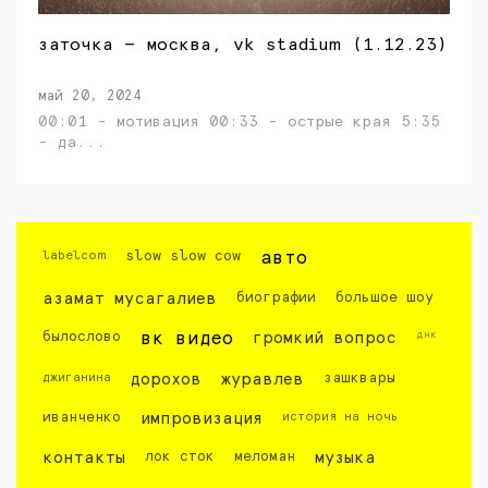
заточка — москва, vk stadium (1.12.23)
май 20, 2024
00:01 - мотивация 00:33 - острые края 5:35
- да...
labelcom
slow slow cow
авто
азамат мусагалиев
биографии
большое шоу
днк
былослово
вк видео
громкий вопрос
джиганина
дорохов
журавлев
зашквары
иванченко
импровизация
история на ночь
контакты
лок сток
меломан
музыка