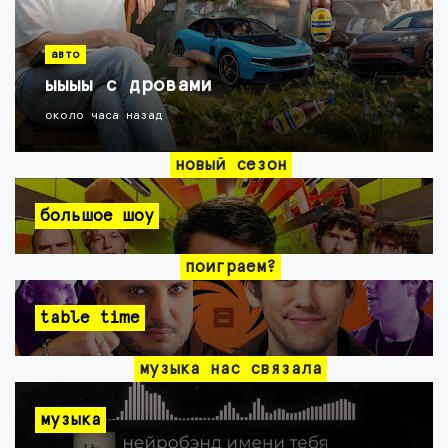
авто
ыыыы с дровами
около часа назад
новый сезон
большое шоу
поиграем?
table time
музыка нас связала
музыка