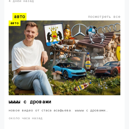
4 дней назад
авто
посмотреть все
авто
ыыыы с дровами
новое видео от стаса асафьева: ыыыы с дровами…
около часа назад