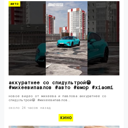
авто
аккуратнее со спидультрой😁
#михеевипавлов #авто #юмор #xiaomi
новое видео от михеева и павлова:аккуратнее со
спидультрой😁 #михеевипавлов…
около 24 часов назад
кино