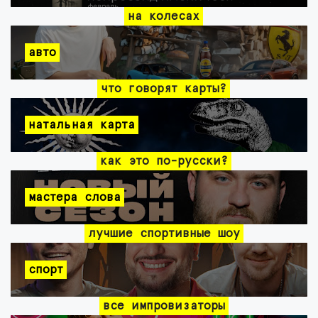
на колесах
авто
что говорят карты?
натальная карта
как это по-русски?
мастера слова
лучшие спортивные шоу
спорт
все импровизаторы