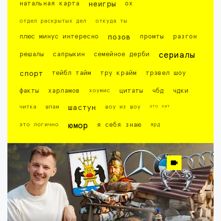
натальная карта
неигры
ох
отдел раскрытых дел
откуда ты
плюс минус интересно
позов
промты
разгон
решалы
сапрыкин
семейное дерби
сериалы
спорт
тейбл тайм
тру крайм
трэвел шоу
факты
харламов
хоумис
цитаты
чбд
чдки
это хит
читка
шпам
шастун
шоу из шоу
это логично
юмор
я себя знаю
ярд