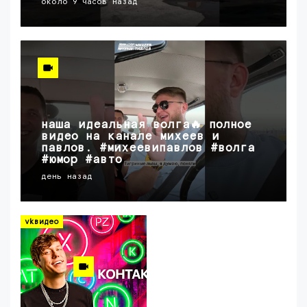
около 9 часов назад
наша идеальная волга🔥 полное
видео на канале михеев и
павлов. #михеевипавлов #волга
#юмор #авто
день назад
vkвидео