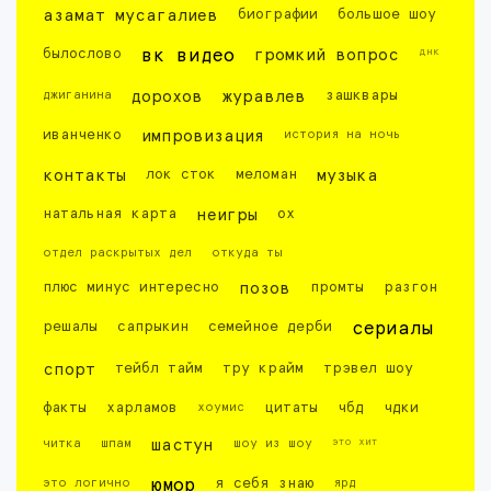
азамат мусагалиев
биографии
большое шоу
днк
былослово
вк видео
громкий вопрос
джиганина
дорохов
журавлев
зашквары
иванченко
импровизация
история на ночь
контакты
лок сток
меломан
музыка
натальная карта
неигры
ох
отдел раскрытых дел
откуда ты
плюс минус интересно
позов
промты
разгон
решалы
сапрыкин
семейное дерби
сериалы
спорт
тейбл тайм
тру крайм
трэвел шоу
факты
харламов
хоумис
цитаты
чбд
чдки
это хит
читка
шпам
шастун
шоу из шоу
это логично
юмор
я себя знаю
ярд