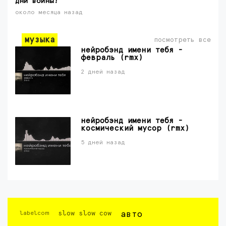
дни войны!
около месяца назад
музыка
посмотреть все
нейробэнд имени тебя -
февраль (rmx)
2 дней назад
нейробэнд имени тебя -
космический мусор (rmx)
5 дней назад
labelcom
slow slow cow
авто