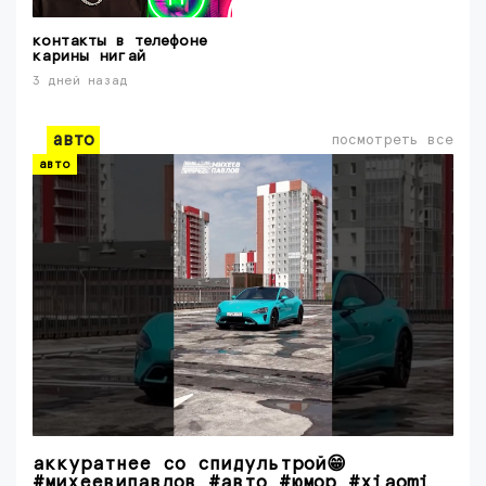
контакты в телефоне
карины нигай
3 дней назад
авто
посмотреть все
авто
аккуратнее со спидультрой😁
#михеевипавлов #авто #юмор #xiaomi