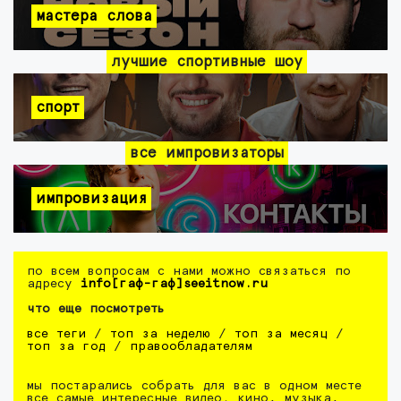
мастера слова
лучшие спортивные шоу
спорт
все импровизаторы
импровизация
по всем вопросам с нами можно связаться по
адресу
info[гаф-гаф]seeitnow.ru
что еще посмотреть
все теги
/
топ за неделю
/
топ за месяц
/
топ за год
/
правообладателям
мы постарались собрать для вас в одном месте
все самые интересные видео. кино, музыка,