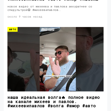
новое видео от михеева и павлова:аккуратнее со
спидультрой😁 #михеевипавлов…
около 9 часов назад
авто
наша идеальная волга🔥 полное видео
на канале михеев и павлов.
#михеевипавлов #волга #юмор #авто