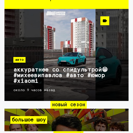
авто
аккуратнее со спидультрой😁
#михеевипавлов #авто #юмор
#xiaomi
около 9 часов назад
новый сезон
большое шоу