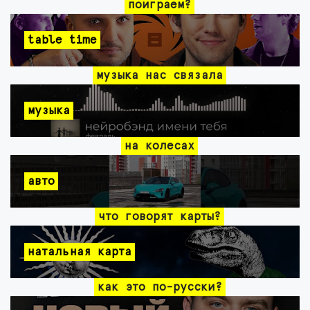
поиграем?
table time
музыка нас связала
музыка
на колесах
авто
что говорят карты?
натальная карта
как это по-русски?