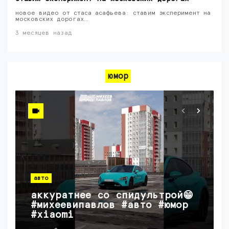
новое видео от стаса асафьева: ставим эксперимент на
московских дорогах…
3 месяцев назад
юмор
авто
аккуратнее со спидультрой😁
#михеевипавлов #авто #юмор
#xiaomi