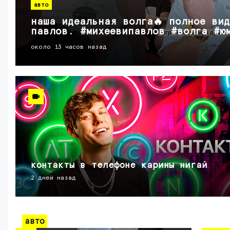
авто
наша идеальная волга🔥 полное ви
павлов. #михеевипавлов #волга #ю
около 13 часов назад
контакты в телефоне карины нигай
2 дней назад
авто