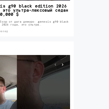
is g90 black edition 2026
 это ультра-люксовый седан
0,000 $
бзор от дага демуро: genesis g90 black
 2026 года, это ультра…
назад