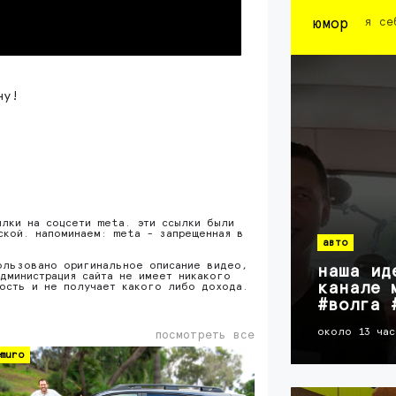
юмор
я се
ну!
ылки на соцсети meta. эти ссылки были
ской. напоминаем: meta - запрещенная в
авто
ользовано оригинальное описание видео,
наша ид
дминистрация сайта не имеет никакого
канале 
ность и не получает какого либо дохода.
#волга 
около 13 час
посмотреть все
muro