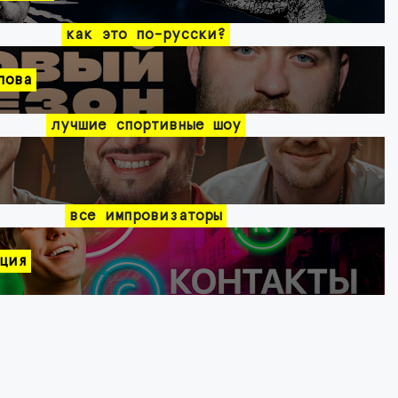
как это по-русски?
лова
лучшие спортивные шоу
все импровизаторы
ция