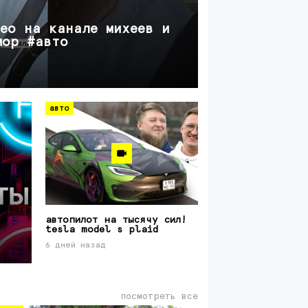
vkвидео
део на канале михеев и
натальная 
мор #авто
журавлев, 
8 дней назад
авто
автопилот на тысячу сил!
tesla model s plaid
6 дней назад
посмотреть все