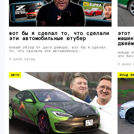
вот бы я сделал то, что сделали
этот 
эти автомобильные ютубер
машин
джейм
новый обзор от дага демуро: вот бы я сделал
то, что сделали эти автомобильн…
новый о
это без
4 дней назад
5 дней 
авто
doug de