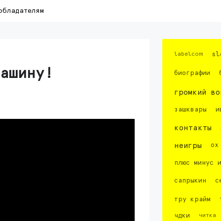
обладателям
labelcom
sl
ашину!
биографии
громкий во
зашквары
и
контакты
неигры
ох
плюс минус 
сапрыкин
с
тру крайм
чдки
читка