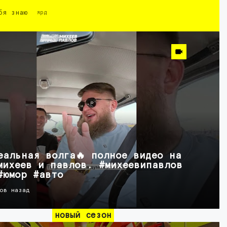
бя знаю
ярд
еальная волга🔥 полное видео на
михеев и павлов. #михеевипавлов
#юмор #авто
ов назад
новый сезон