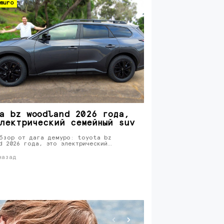
muro
a bz woodland 2026 года,
лектрический семейный suv
бзор от дага демуро: toyota bz
d 2026 года, это электрический…
назад