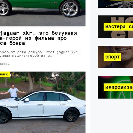
мастера с
jaguar xkr, это безумная
а-герой из фильма про
са бонда
бзор от дага демуро: этот jaguar xkr,
умная машина-герой из ф…
спорт
назад
muro
импровиза