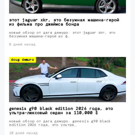
этот jaguar xkr, это безумная машина-герой
из фильма про джеймса бонда
новый обзор от дага демуро: этот jaguar xkr, это
безумная машина-герой из ф…
8 дней назад
doug demuro
genesis g90 black edition 2026 года, это
ультра-люксовый седан за 110,000 $
новый обзор от дага демуро: genesis g90 black
edition 2026 года, это ультра…
10 дней назад