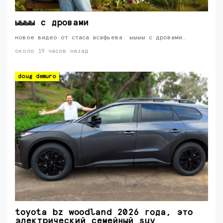
ыыыы с дровами
новое видео от стаса асафьева: ыыыы с дровами…
около 19 часов назад
doug demuro
toyota bz woodland 2026 года, это
электрический семейный suv