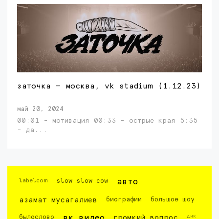
заточка — москва, vk stadium (1.12.23)
май 20, 2024
00:01 - мотивация 00:33 - острые края 5:35
- да...
labelcom
slow slow cow
авто
азамат мусагалиев
биографии
большое шоу
днк
былослово
вк видео
громкий вопрос