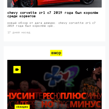
chevy corvette zr1 c7 2019 года был королём
среди корветов
новый обзор от дага демуро: chevy corvette zr1 c7
2019 года был королём сре…
17 дней назад
юмор
vkвидео