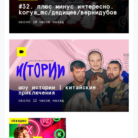
#32. плюс минус интересно.
korya_mc/дедищев/вернидубов
около 10 часов назад
шоу истории | китайские
приключения
около 12 часов назад
vkвидео