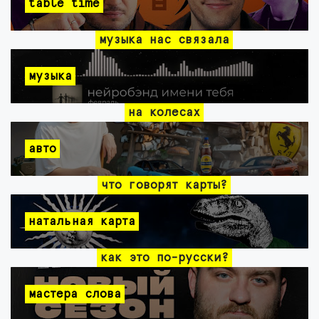
table time
музыка нас связала
музыка
на колесах
авто
что говорят карты?
натальная карта
как это по-русски?
мастера слова