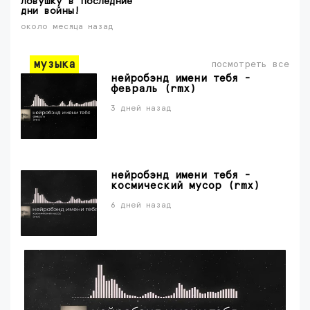
ловушку в последние
дни войны!
около месяца назад
музыка
посмотреть все
нейробэнд имени тебя -
февраль (rmx)
3 дней назад
нейробэнд имени тебя -
космический мусор (rmx)
6 дней назад