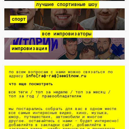
лучшие спортивные шоу
спорт
все импровизаторы
импровизация
по всем вопросам с нами можно связаться по
адресу
info[гаф-гаф]seeitnow.ru
что еще посмотреть
все теги
/
топ за неделю
/
топ за месяц
/
топ за год
/
правообладателям
мы постарались собрать для вас в одном месте
все самые интересные видео. кино, музыка,
юмор, путешествия, автомобили и многое
другое. оставайтесь с нами - будет интересно!
добавляйте в закладки сайт, добавляйте в