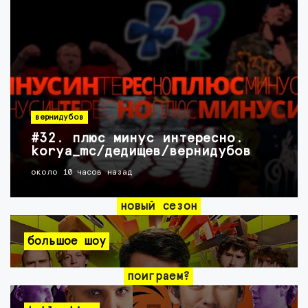
вернидубов
#32. плюс минус интересно.
korya_mc/дедищев/вернидубов
около 10 часов назад
новый сезон
большое шоу
поиграем?