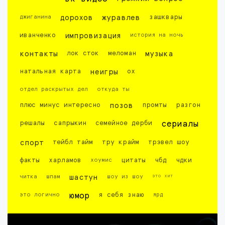
джиганина
дорохов
журавлев
зашквары
иванченко
импровизация
история на ночь
контакты
лок сток
меломан
музыка
натальная карта
неигры
ох
отдел раскрытых дел
откуда ты
плюс минус интересно
позов
промты
разгон
решалы
сапрыкин
семейное дерби
сериалы
спорт
тейбл тайм
тру крайм
трэвел шоу
факты
харламов
хоумис
цитаты
чбд
чдки
это хит
читка
шпам
шастун
шоу из шоу
это логично
юмор
я себя знаю
ярд