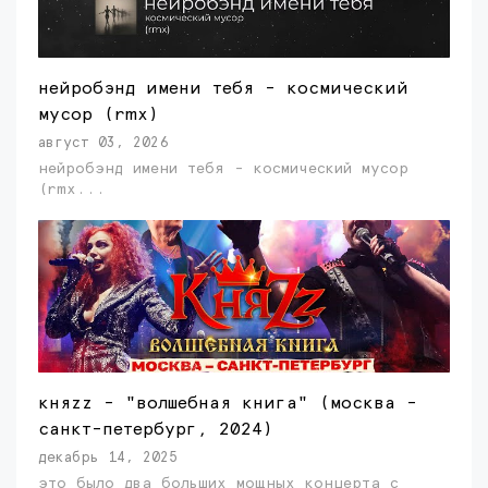
нейробэнд имени тебя - космический
мусор (rmx)
август 03, 2026
нейробэнд имени тебя - космический мусор
(rmx...
княzz - "волшебная книга" (москва -
санкт-петербург, 2024)
декабрь 14, 2025
это было два больших мощных концерта с