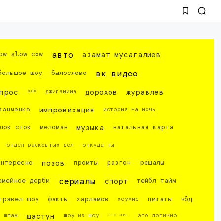
ow slow cow
авто
азамат мусагалиев
большое шоу
былослово
вк видео
днк
прос
джиганина
дорохов
журавлев
ванченко
импровизация
история на ночь
лок сток
меломан
музыка
натальная карта
отдел раскрытых дел
откуда ты
интересно
позов
промты
разгон
решалы
емейное дерби
сериалы
спорт
тейбл тайм
трэвел шоу
факты
харламов
хоумис
цитаты
чбд
это хит
шпам
шастун
шоу из шоу
это логично