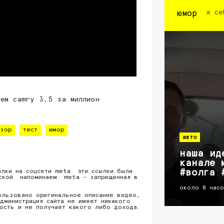
юмор
я се
аем camry 3,5 за миллион
зор
тест
юмор
авто
наша ид
канале 
#волга 
ылки на соцсети meta. эти ссылки были
ской. напоминаем: meta - запрещенная в
около 8 час
ользовано оригинальное описание видео,
дминистрация сайта не имеет никакого
ность и не получает какого либо дохода.