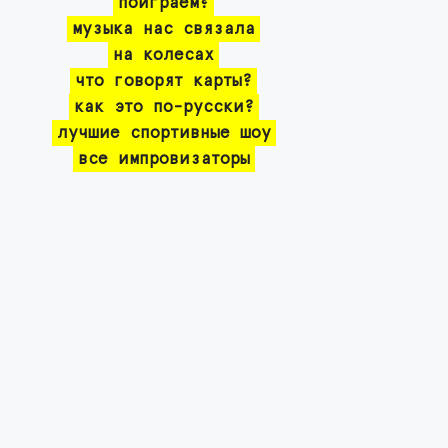
поиграем?
музыка нас связала
на колесах
что говорят карты?
как это по-русски?
лучшие спортивные шоу
все импровизаторы