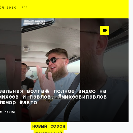
бя знаю
ярд
еальная волга🔥 полное видео на
михеев и павлов. #михеевипавлов
#юмор #авто
ов назад
новый сезон