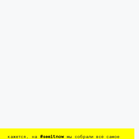
кажется, на
#seeitnow
мы собрали всё самое