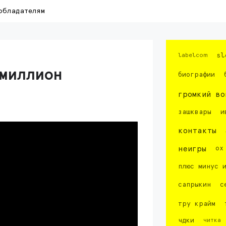
обладателям
labelcom
sl
миллион
биографии
громкий во
зашквары
и
контакты
неигры
ох
плюс минус 
сапрыкин
с
тру крайм
чдки
читка