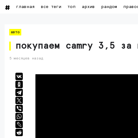
главная
все теги
топ
архив
рандом
право
авто
покупаем camry 3,5 за 
5 месяцев назад