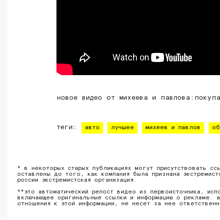
новое видео от михеева и павлова:покуп
теги:
авто
лучшее
михеев и павлов
об
* в некоторых старых публикациях могут присутствовать сс
оставлены до того, как компания была признана экстремист
россии экстремистская организация.
**это автоматический репост видео из первоисточника, исп
включающее оригинальные ссылки и информацию о рекламе. а
отношения к этой информации, не несет за нее ответствен