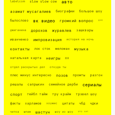
labelcom
slow slow cow
авто
азамат мусагалиев
биографии
большое шоу
днк
былослово
вк видео
громкий вопрос
джиганина
дорохов
журавлев
зашквары
иванченко
импровизация
история на ночь
контакты
лок сток
меломан
музыка
натальная карта
неигры
ох
отдел раскрытых дел
откуда ты
плюс минус интересно
позов
промты
разгон
решалы
сапрыкин
семейное дерби
сериалы
спорт
тейбл тайм
тру крайм
трэвел шоу
факты
харламов
хоумис
цитаты
чбд
чдки
это хит
читка
шпам
шастун
шоу из шоу