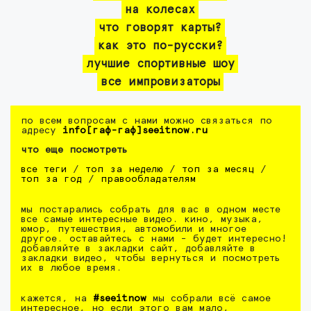
на колесах
что говорят карты?
как это по-русски?
лучшие спортивные шоу
все импровизаторы
по всем вопросам с нами можно связаться по
адресу
info[гаф-гаф]seeitnow.ru
что еще посмотреть
все теги
/
топ за неделю
/
топ за месяц
/
топ за год
/
правообладателям
мы постарались собрать для вас в одном месте
все самые интересные видео. кино, музыка,
юмор, путешествия, автомобили и многое
другое. оставайтесь с нами - будет интересно!
добавляйте в закладки сайт, добавляйте в
закладки видео, чтобы вернуться и посмотреть
их в любое время.
кажется, на
#seeitnow
мы собрали всё самое
интересное, но если этого вам мало,