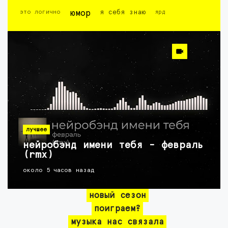
это логично
юмор
я себя знаю
ярд
лучшее
нейробэнд имени тебя - февраль
(rmx)
около 5 часов назад
новый сезон
поиграем?
музыка нас связала