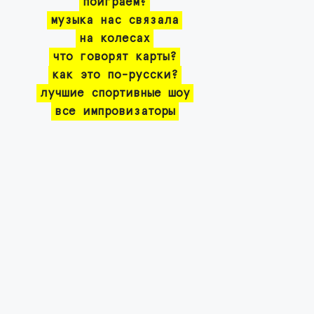
поиграем?
музыка нас связала
на колесах
что говорят карты?
как это по-русски?
лучшие спортивные шоу
все импровизаторы