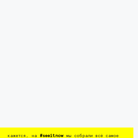
кажется, на
#seeitnow
мы собрали всё самое