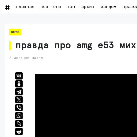
главная
все теги
топ
архив
рандом
право
авто
правда про amg e53 мих
2 месяцев назад