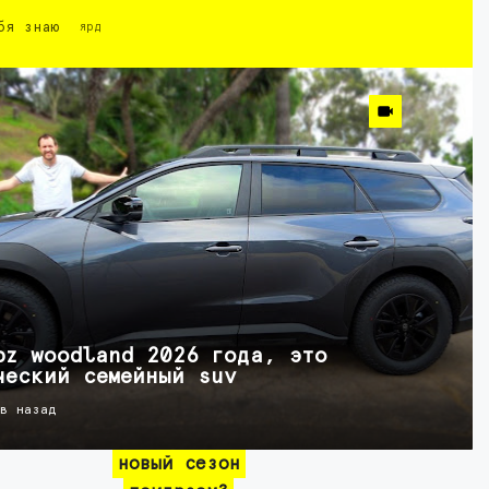
бя знаю
ярд
bz woodland 2026 года, это
ческий семейный suv
ов назад
новый сезон