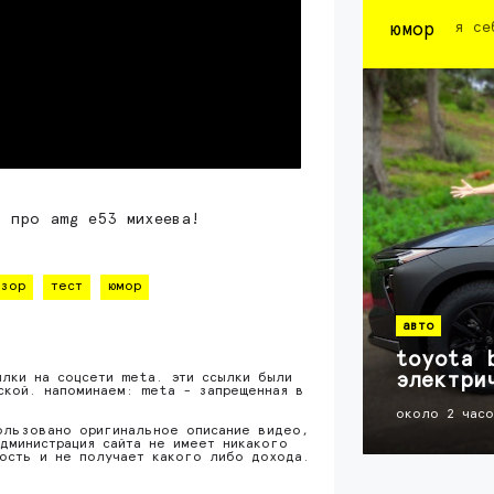
юмор
я се
а про amg e53 михеева!
зор
тест
юмор
авто
toyota 
электри
ылки на соцсети meta. эти ссылки были
ской. напоминаем: meta - запрещенная в
около 2 час
ользовано оригинальное описание видео,
дминистрация сайта не имеет никакого
ность и не получает какого либо дохода.