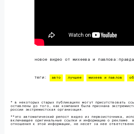
новое видео от михеева и павлова:правд
теги:
авто
лучшее
михеев и павлов
об
* в некоторых старых публикациях могут присутствовать сс
оставлены до того, как компания была признана экстремист
россии экстремистская организация.
**это автоматический репост видео из первоисточника, исп
включающее оригинальные ссылки и информацию о рекламе. а
отношения к этой информации, не несет за нее ответствен