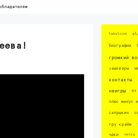
обладателям
labelcom
sl
еева!
биографии
громкий во
зашквары
и
контакты
неигры
ох
плюс минус 
сапрыкин
с
тру крайм
чдки
читка