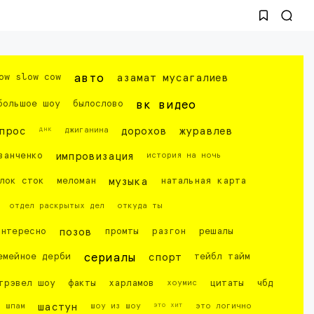
ow slow cow
авто
азамат мусагалиев
большое шоу
былослово
вк видео
днк
прос
джиганина
дорохов
журавлев
ванченко
импровизация
история на ночь
лок сток
меломан
музыка
натальная карта
отдел раскрытых дел
откуда ты
интересно
позов
промты
разгон
решалы
емейное дерби
сериалы
спорт
тейбл тайм
трэвел шоу
факты
харламов
хоумис
цитаты
чбд
это хит
шпам
шастун
шоу из шоу
это логично